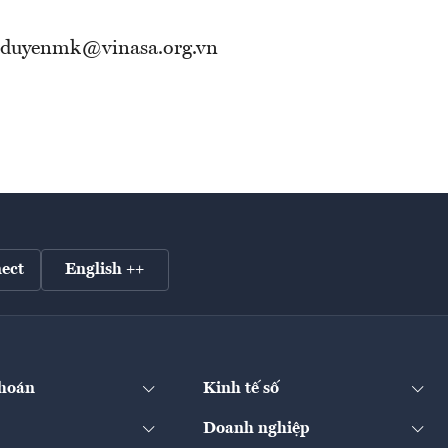
| duyenmk@vinasa.org.vn
ect
English ++
hoán
Kinh tế số
Doanh nghiệp