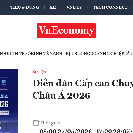
TIÊU & DÙNG
XE
VNE TV
TECH CONNECT
ÍNH
KINH TẾ SỐ
KINH TẾ XANH
THỊ TRƯỜNG
DOANH NGHIỆP
BẤT
Sự kiện
Diễn đàn Cấp cao Chuy
Châu Á 2026
Thời gian
08:00 27/05/2026 - 17:00 28/05