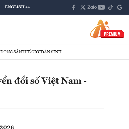
ENGLISH ++
 ĐỘNG SẢN
THẾ GIỚI
DÂN SINH
ển đổi số Việt Nam -
/2026