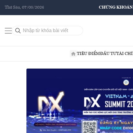
Thứ Sáu, 07/08/2026
CHỨNG KHOÁN
TIÊU ĐIỂM
ĐẦU TƯ
TÀI CH