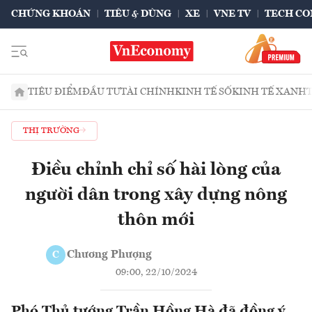
CHỨNG KHOÁN
TIÊU & DÙNG
XE
VNE TV
TECH CO
TIÊU ĐIỂM
ĐẦU TƯ
TÀI CHÍNH
KINH TẾ SỐ
KINH TẾ XANH
THỊ TRƯỜNG
Điều chỉnh chỉ số hài lòng của
người dân trong xây dựng nông
thôn mới
Chương Phượng
C
09:00, 22/10/2024
Phó Thủ tướng Trần Hồng Hà đã đồng ý