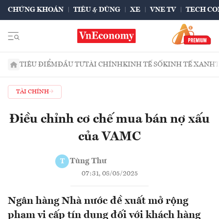
CHỨNG KHOÁN
TIÊU & DÙNG
XE
VNE TV
TECH CO
TIÊU ĐIỂM
ĐẦU TƯ
TÀI CHÍNH
KINH TẾ SỐ
KINH TẾ XANH
TÀI CHÍNH
Điều chỉnh cơ chế mua bán nợ xấu
của VAMC
Tùng Thư
T
07:31, 08/05/2025
Ngân hàng Nhà nước đề xuất mở rộng
phạm vi cấp tín dụng đối với khách hàng