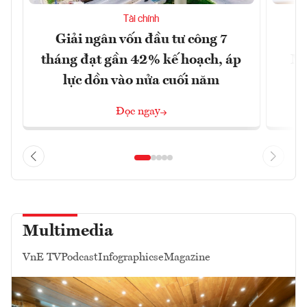
Tài chính
Giải ngân vốn đầu tư công 7
H
tháng đạt gần 42% kế hoạch, áp
Mi
lực dồn vào nửa cuối năm
6
Đọc ngay
Multimedia
VnE TV
Podcast
Infographics
eMagazine