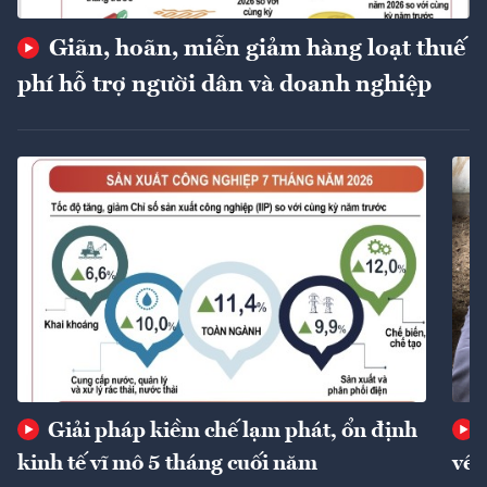
Giãn, hoãn, miễn giảm hàng loạt thuế
phí hỗ trợ người dân và doanh nghiệp
Giải pháp kiềm chế lạm phát, ổn định
kinh tế vĩ mô 5 tháng cuối năm
về 