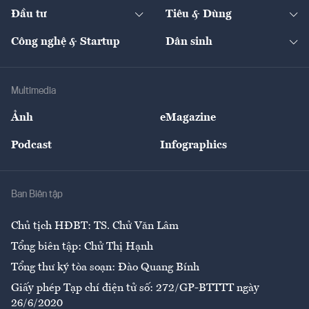
Chuyển động 24h
Đối thoại
The Guide
Video
Đầu tư
Tiêu & Dùng
Quản trị số
Cafe BĐS
Thị trường
Kinh doanh
Kết nối
Tạp chí kinh tế Việt Nam
eMagazine
Nhà đầu tư
Du lịch
Công nghệ & Startup
Dân sinh
Tư vấn
Nông sản
Doanh nhân
Tư vấn Tiêu & Dùng
Infographics
Hạ tầng
Sức khỏe
Khung pháp lý
Doanh nghiệp
Địa phương
Thị trường
Bảo hiểm
Multimedia
Sự kiện
Nhân lực
Ảnh
eMagazine
Đẹp +
An sinh
Podcast
Infographics
Giải trí
Y tế
Nhà
Ban Biên tập
Ẩm thực
Chủ tịch HĐBT: TS. Chử Văn Lâm
Tổng biên tập: Chử Thị Hạnh
Tổng thư ký tòa soạn: Đào Quang Bính
Giấy phép Tạp chí điện tử số: 272/GP-BTTTT ngày
26/6/2020