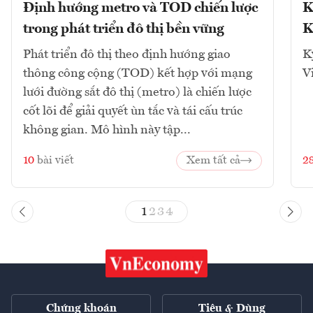
Định hướng metro và TOD chiến lược
K
trong phát triển đô thị bền vững
K
Phát triển đô thị theo định hướng giao
K
thông công cộng (TOD) kết hợp với mạng
V
lưới đường sắt đô thị (metro) là chiến lược
cốt lõi để giải quyết ùn tắc và tái cấu trúc
không gian. Mô hình này tập...
10
bài viết
Xem tất cả
2
1
2
3
4
Chứng khoán
Tiêu & Dùng