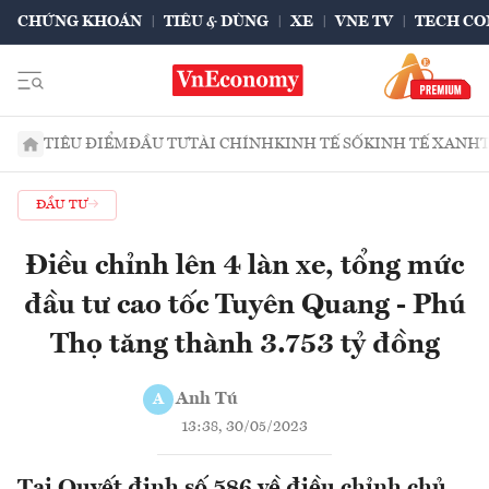
CHỨNG KHOÁN
TIÊU & DÙNG
XE
VNE TV
TECH CO
TIÊU ĐIỂM
ĐẦU TƯ
TÀI CHÍNH
KINH TẾ SỐ
KINH TẾ XANH
ĐẦU TƯ
Điều chỉnh lên 4 làn xe, tổng mức
đầu tư cao tốc Tuyên Quang - Phú
Thọ tăng thành 3.753 tỷ đồng
Anh Tú
A
13:38, 30/05/2023
Tại Quyết định số 586 về điều chỉnh chủ