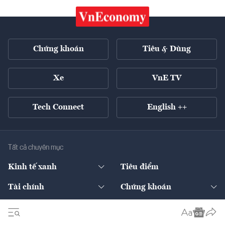
Chứng khoán
Tiêu & Dùng
Xe
VnE TV
Tech Connect
English ++
Tất cả chuyên mục
Kinh tế xanh
Tiêu điểm
Chuyển động xanh
Tài chính
Chứng khoán
Pháp lý
Ngân hàng
Doanh nghiệp niêm yết
Kinh tế số
Hạ tầng
Thương hiệu xanh
Thị trường vốn
Thị trường
Sản phẩm - Thị trường