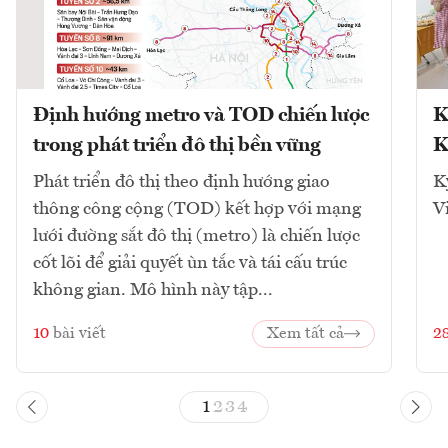
Định hướng metro và TOD chiến lược
K
trong phát triển đô thị bền vững
K
Phát triển đô thị theo định hướng giao
K
thông công cộng (TOD) kết hợp với mạng
V
lưới đường sắt đô thị (metro) là chiến lược
cốt lõi để giải quyết ùn tắc và tái cấu trúc
không gian. Mô hình này tập...
10
bài viết
Xem tất cả
2
1
2
3
4