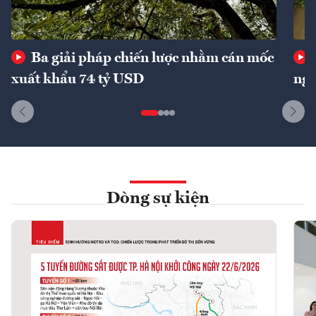
Ba giải pháp chiến lược nhằm cán mốc
xuất khẩu 74 tỷ USD
ngu
Dòng sự kiện