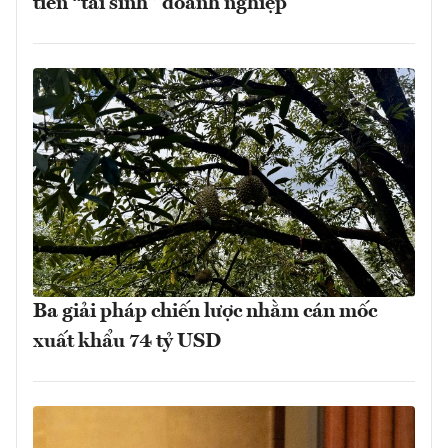
tiên “tái sinh” doanh nghiệp
Ba giải pháp chiến lược nhằm cán mốc
xuất khẩu 74 tỷ USD