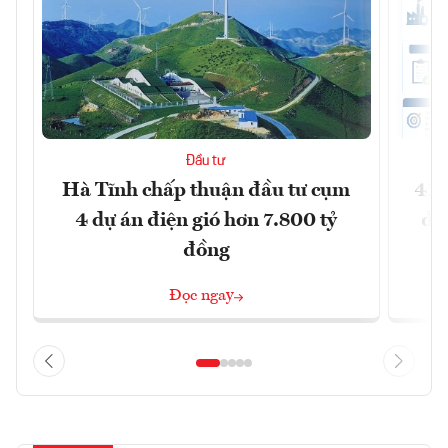
Đầu tư
Hà Tĩnh chấp thuận đầu tư cụm
41 
4 dự án điện gió hơn 7.800 tỷ
đồ
đồng
Đọc ngay