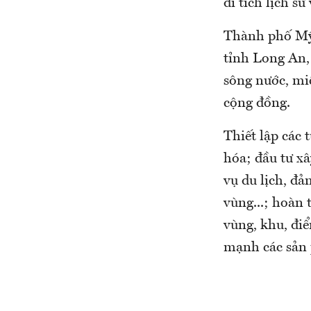
di tích lịch sử 
Thành phố Mỹ 
tỉnh Long An, 
sông nước, miệ
cộng đồng.
Thiết lập các 
hóa; đầu tư xâ
vụ du lịch, đả
vùng...; hoàn 
vùng, khu, điể
mạnh các sản 