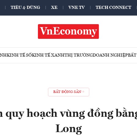
TIÊU & DÙNG
XE
VNE TV
TECH CONNECT
ÍNH
KINH TẾ SỐ
KINH TẾ XANH
THỊ TRƯỜNG
DOANH NGHIỆP
BẤT
BẤT ĐỘNG SẢN
h quy hoạch vùng đồng bằn
Long