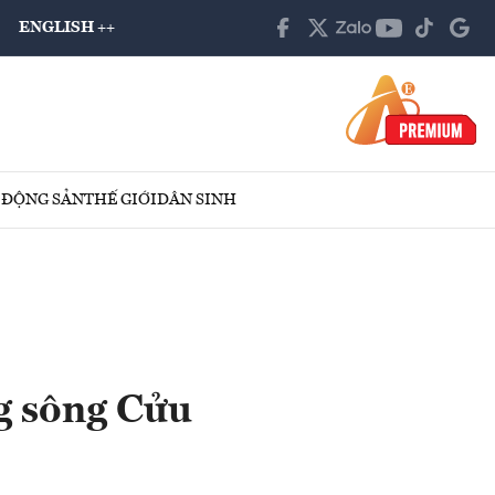
ENGLISH ++
 ĐỘNG SẢN
THẾ GIỚI
DÂN SINH
g sông Cửu