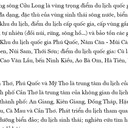
g sông Cửu Long là vùng trọng điểm du lịch quốc g
a dạng, đặc thù của vùng sinh thái sông nước, biển
 khu du lịch, điểm du lịch cấp quốc gia, cấp vùng gắ
 tự nhiên (đồi núi, rừng, sông hồ...) và bảo tồn các 
: Khu du lịch quốc gia Phú Quốc, Năm Căn - Mũi C
en, Núi Sam, Thới Sơn; điểm du lịch quốc gia: Cù 
 Cao Văn Lầu, bến Ninh Kiều, Ao Bà Om, Hà Tiên
n Thơ, Phú Quốc và Mỹ Tho là trung tâm du lịch củ
nh phố Cần Thơ là trung tâm của không gian du lịch
 thành phố: An Giang, Kiên Giang, Đồng Tháp, Hậ
êu, Cà Mau và Cần Thơ. Phát triển du lịch tham qua
ưỡng biển đảo; du lịch sinh thái; nghiên cứu tìm h