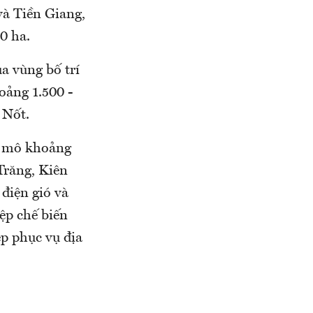
và Tiền Giang,
0 ha.
a vùng bố trí
oảng 1.500 -
 Nốt.
uy mô khoảng
Trăng, Kiên
 điện gió và
iệp chế biến
p phục vụ địa