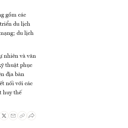
ng gồm các
riển du lịch
 mạng; du lịch
tự nhiên và văn
kỹ thuật phục
ên địa bàn
ết nối với các
t huy thế