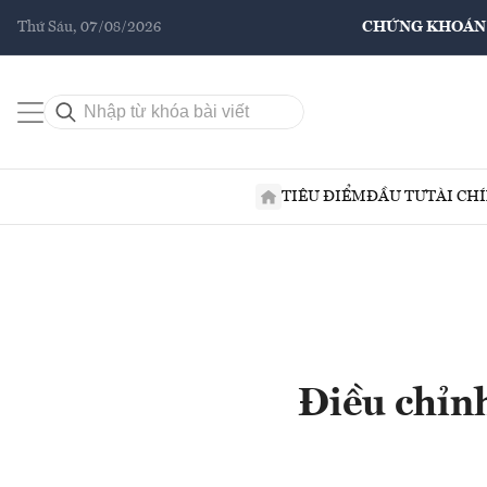
Thứ Sáu, 07/08/2026
CHỨNG KHOÁN
TIÊU ĐIỂM
ĐẦU TƯ
TÀI CH
Điều chỉn