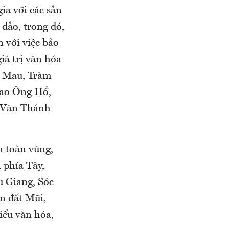
ia với các sản
 đảo, trong đó,
n với việc bảo
giá trị văn hóa
à Mau, Tràm
lao Ông Hổ,
, Văn Thánh
a toàn vùng,
 phía Tây,
u Giang, Sóc
n đất Mũi,
iểu văn hóa,