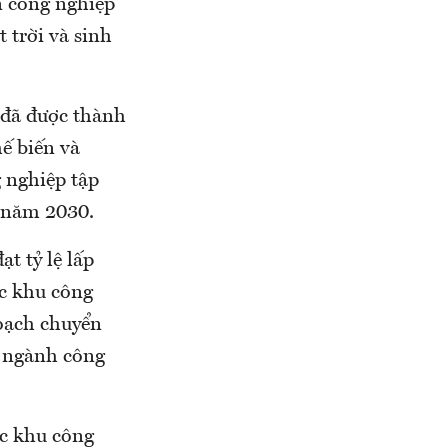
n công nghiệp
 trời và sinh
p đã được thành
ế biến và
g nghiệp tập
u năm 2030.
t tỷ lệ lấp
ác khu công
hoạch chuyển
c ngành công
ác khu công