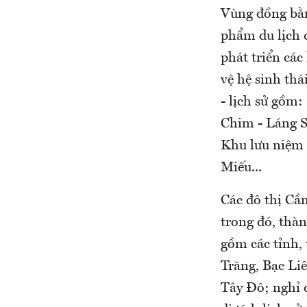
Vùng đồng bằn
phẩm du lịch đ
phát triển các
vệ hệ sinh thái
- lịch sử gồm
Chim - Láng S
Khu lưu niệm
Miếu...
Các đô thị Cầ
trong đó, thà
gồm các tỉnh,
Trăng, Bạc Li
Tây Đô; nghỉ d