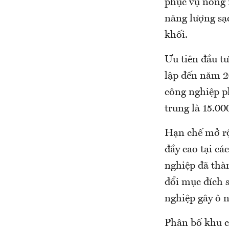
phục vụ nông 
năng lượng sạc
khối.
Ưu tiên đầu tư
lập đến năm 2
công nghiệp ph
trung là 15.00
Hạn chế mở rộ
đầy cao tại cá
nghiệp đã thà
đổi mục đích 
nghiệp gây ô 
Phân bố khu c