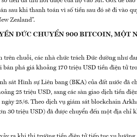
 số tiền đã thu hồi được của họ vào Mt. Gox để bảo
án sau khi thanh toán vì số tiền sau đó sẽ đi vào qu
New Zealand”.
YỀN ĐỨC CHUYỂN 900 BITCOIN, MỘT 
h trên chuỗi, các nhà chức trách Đức dường như đ
i bán phá giá khoảng 170 triệu USD tiền điện tử tr
h sát Hình sự Liên bang (BKA) của đất nước đã c
hoảng 25 triệu USD, sang các sàn giao dịch tiền điệ
 ngày 25/6. Theo dịch vụ giám sát blockchain Ark
 hơn 30 triệu USD) đã được chuyển đến một địa chỉ 
xảy ra khi thị trường tiền điện tử tiếp tục xu hướng 