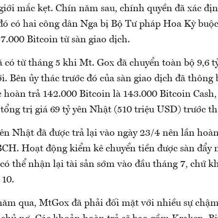
giới mắc kẹt. Chín năm sau, chính quyền đã xác đị
 đó có hai công dân Nga bị Bộ Tư pháp Hoa Kỳ buộ
.000 Bitcoin từ sàn giao dịch.
ã có từ tháng 5 khi Mt. Gox đã chuyển toàn bộ 9,6 
i. Bên ủy thác trước đó của sàn giao dịch đã thông 
 hoàn trả 142.000 Bitcoin là 143.000 Bitcoin Cash,
tổng trị giá 69 tỷ yên Nhật (510 triệu USD) trước t
n Nhật đã được trả lại vào ngày 23/4 nên lần hoàn 
CH. Hoạt động kiểm kê chuyển tiền được sàn đẩy
 có thể nhận lại tài sản sớm vào đầu tháng 7, chứ 
 10.
ăm qua, MtGox đã phải đối mặt với nhiều sự chậm 