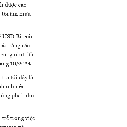
nh được các
c tội âm mưu
tỷ USD Bitcoin
báo rằng các
 cũng như tiền
háng 10/2024.
trả tới đây là
 nhanh nên
không phải như
trễ trong việc