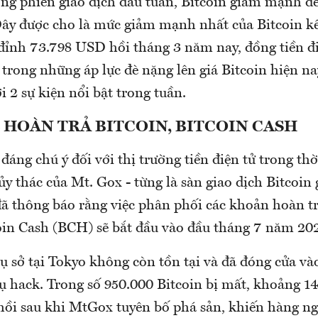
ong phiên giao dịch đầu tuần, Bitcoin giảm mạnh đ
ây được cho là mức giảm mạnh nhất của Bitcoin kể
 đỉnh 73.798 USD hồi tháng 3 năm nay, đồng tiền đ
trong những áp lực đè nặng lên giá Bitcoin hiện na
 2 sự kiện nổi bật trong tuần.
 HOÀN TRẢ BITCOIN, BITCOIN CASH
đáng chú ý đối với thị trường tiền điện tử trong thờ
ủy thác của Mt. Gox - từng là sàn giao dịch Bitcoin 
đã thông báo rằng việc phân phối các khoản hoàn tr
oin Cash (BCH) sẽ bắt đầu vào đầu tháng 7 năm 20
rụ sở tại Tokyo không còn tồn tại và đã đóng cửa v
ụ hack. Trong số 950.000 Bitcoin bị mất, khoảng 1
hồi sau khi MtGox tuyên bố phá sản, khiến hàng n