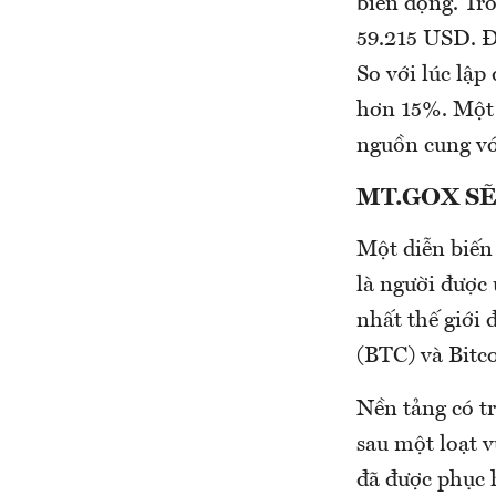
biến động. Tr
59.215 USD. Đ
So với lúc lập
hơn 15%. Một 
nguồn cung với
MT.GOX SẼ
Một diễn biến 
là người được 
nhất thế giới 
(BTC) và Bitc
Nền tảng có t
sau một loạt v
đã được phục 