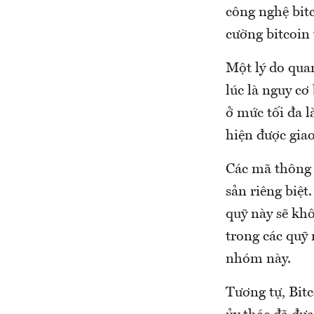
công nghệ bit
cường bitcoin 
Một lý do qua
lúc là nguy cơ
ở mức tối đa 
hiện được gia
Các mã thông b
sản riêng biệt
quỹ này sẽ khô
trong các quỹ 
nhóm này.
Tương tự, Bitc