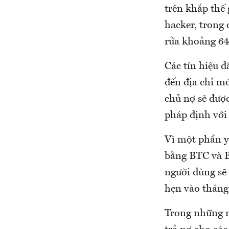
trên khắp thế 
hacker, trong
rửa khoảng 647
Các tín hiệu đ
đến địa chỉ mớ
chủ nợ sẽ được
pháp định với 
Vì một phần yê
bằng BTC và B
người dùng sẽ
hẹn vào tháng
Trong những n