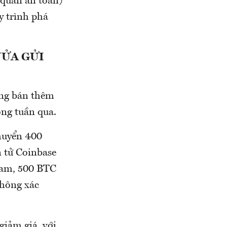
 quản an toàn)
y trình phá
NỬA GỬI
ang bán thêm
ong tuần qua.
huyển 400
n tử Coinbase
ham, 500 BTC
không xác
giảm giá, với