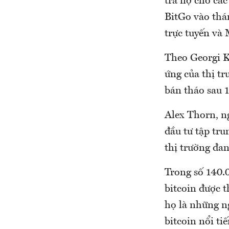
trả nợ cho cá
BitGo vào thán
trực tuyến và
Theo Georgi K
ứng của thị tr
bán tháo sau 
Alex Thorn, n
đầu tư tập tru
thị trường đan
Trong số 140.
bitcoin được t
họ là những n
bitcoin nổi t