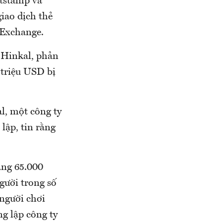
itstamp và
giao dịch thẻ
 Exchange.
 Hinkal, phản
 triệu USD bị
l, một công ty
lập, tin rằng
ảng 65.000
gười trong số
người chơi
g lập công ty