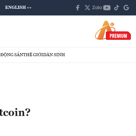
ENGLISH ++
 ĐỘNG SẢN
THẾ GIỚI
DÂN SINH
itcoin?