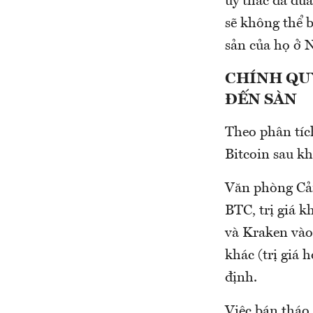
ủy thác đã đưa
sẽ không thể b
sản của họ ở 
CHÍNH QU
ĐẾN SÀN
Theo phân tíc
Bitcoin sau kh
Văn phòng Cản
BTC, trị giá k
và Kraken vào
khác (trị giá
định.
Việc bán tháo 