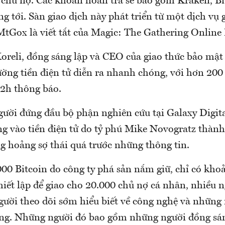
c chủ nợ. Các khoản hoàn trả sẽ bao gồm Kraken, B
g tới. Sàn giao dịch này phát triển từ một dịch vụ 
 MtGox là viết tắt của Magic: The Gathering Online
oreli, đồng sáng lập và CEO của giao thức bảo mật
ường tiền điện tử diễn ra nhanh chóng, với hơn 200
12h thông báo.
gười đứng đầu bộ phận nghiên cứu tại Galaxy Digita
ng vào tiền điện tử do tỷ phú Mike Novogratz thành 
g hoảng sợ thái quá trước những thông tin.
000 Bitcoin do công ty phá sản nắm giữ, chỉ có kho
hiết lập để giao cho 20.000 chủ nợ cá nhân, nhiều n
gười theo dõi sớm hiểu biết về công nghệ và những 
iếng. Những người đó bao gồm những người đồng sán