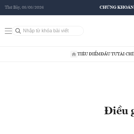
Thứ Bảy, 08/08/2026
CHỨNG KHOÁN
TIÊU ĐIỂM
ĐẦU TƯ
TÀI CH
Điều g