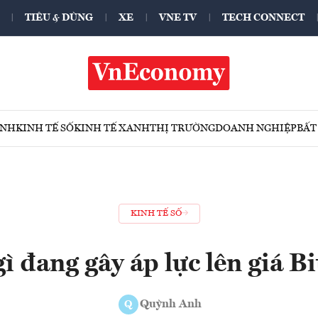
TIÊU & DÙNG
XE
VNE TV
TECH CONNECT
ÍNH
KINH TẾ SỐ
KINH TẾ XANH
THỊ TRƯỜNG
DOANH NGHIỆP
BẤT
KINH TẾ SỐ
ì đang gây áp lực lên giá B
Quỳnh Anh
Q