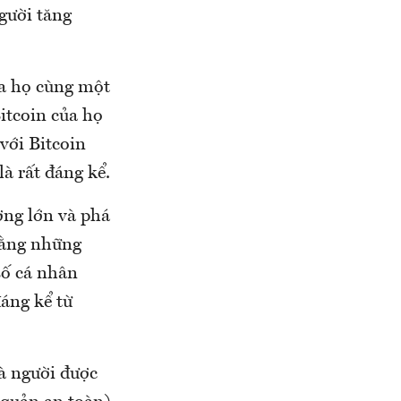
gười tăng
ủa họ cùng một
Bitcoin của họ
với Bitcoin
à rất đáng kể.
ờng lớn và phá
 rằng những
số cá nhân
đáng kể từ
và người được