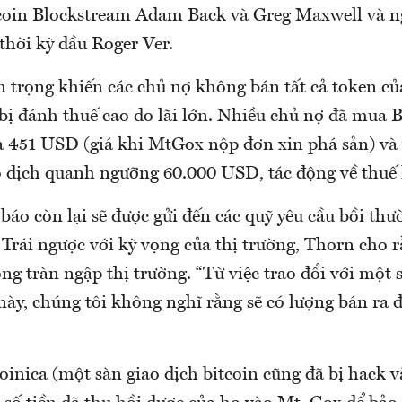
coin Blockstream Adam Back và Greg Maxwell và n
thời kỳ đầu Roger Ver.
n trọng khiến các chủ nợ không bán tất cả token c
 bị đánh thuế cao do lãi lớn. Nhiều chủ nợ đã mua 
là 451 USD (giá khi MtGox nộp đơn xin phá sản) và 
o dịch quanh ngưỡng 60.000 USD, tác động về thuế l
áo còn lại sẽ được gửi đến các quỹ yêu cầu bồi thư
. Trái ngược với kỳ vọng của thị trường, Thorn cho
ng tràn ngập thị trường. “Từ việc trao đổi với một 
này, chúng tôi không nghĩ rằng sẽ có lượng bán ra 
oinica (một sàn giao dịch bitcoin cũng đã bị hack 