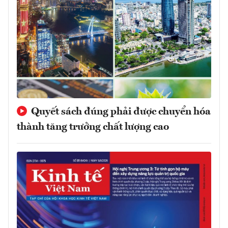
Quyết sách đúng phải được chuyển hóa
thành tăng trưởng chất lượng cao