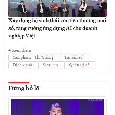
Xây dựng hệ sinh thái xúc tiến thương mại
số, tăng cường ứng dụng AI cho doanh
nghiệp Việt
Xem thêm
Sản phẩm - Thị trường
Tài sản số
Dịch vụ số
Start-up
Quản trị số
Đừng bỏ lỡ