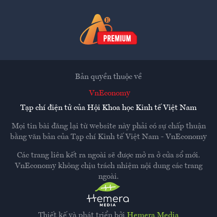
Bản quyền thuộc về
VnEconomy
Tạp chí điện tử của Hội Khoa học Kinh tế Việt Nam
Mọi tin bài đăng lại từ website này phải có sự chấp thuận
bằng văn bản của
Tạp chí Kinh tế Việt Nam - VnEconomy
Các trang liên kết ra ngoài sẽ được mở ra ở cửa sổ mới.
VnEconomy không chịu trách nhiệm nội dung các trang
ngoài.
Thiết kế và phát triển bởi
Hemera Media