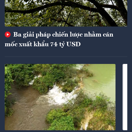
Ba giải pháp chiến lược nhằm cán
mốc xuất khẩu 74 tỷ USD