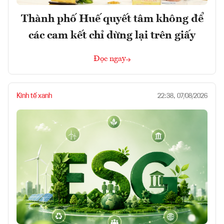
Thành phố Huế quyết tâm không để
các cam kết chỉ dừng lại trên giấy
Đọc ngay
Kinh tế xanh
22:38, 07/08/2026