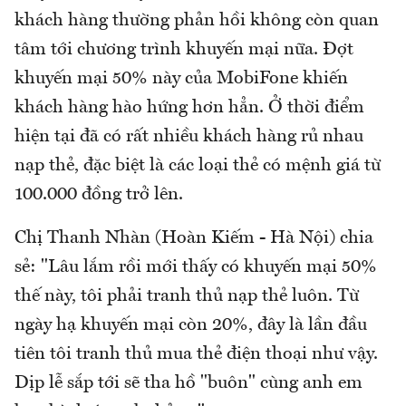
khách hàng thường phản hồi không còn quan
tâm tới chương trình khuyến mại nữa. Đợt
khuyến mại 50% này của MobiFone khiến
khách hàng hào hứng hơn hẳn. Ở thời điểm
hiện tại đã có rất nhiều khách hàng rủ nhau
nạp thẻ, đặc biệt là các loại thẻ có mệnh giá từ
100.000 đồng trở lên.
Chị Thanh Nhàn (Hoàn Kiếm - Hà Nội) chia
sẻ: "Lâu lắm rồi mới thấy có khuyến mại 50%
thế này, tôi phải tranh thủ nạp thẻ luôn. Từ
ngày hạ khuyến mại còn 20%, đây là lần đầu
tiên tôi tranh thủ mua thẻ điện thoại như vậy.
Dịp lễ sắp tới sẽ tha hồ "buôn" cùng anh em