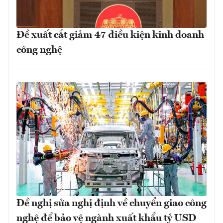
Đề xuất cắt giảm 47 điều kiện kinh doanh
công nghệ
Đề nghị sửa nghị định về chuyển giao công
nghệ để bảo vệ ngành xuất khẩu tỷ USD