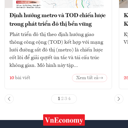
Định hướng metro và TOD chiến lược
K
trong phát triển đô thị bền vững
K
Phát triển đô thị theo định hướng giao
K
thông công cộng (TOD) kết hợp với mạng
V
lưới đường sắt đô thị (metro) là chiến lược
cốt lõi để giải quyết ùn tắc và tái cấu trúc
không gian. Mô hình này tập...
10
bài viết
Xem tất cả
2
1
2
3
4