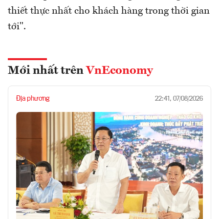
thiết thực nhất cho khách hàng trong thời gian
tới".
Mới nhất trên
VnEconomy
Địa phương
22:41, 07/08/2026