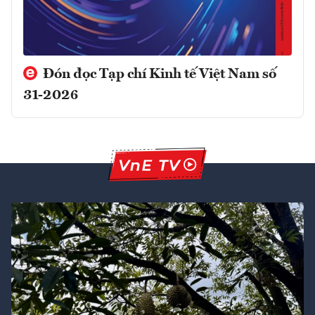
Đón đọc Tạp chí Kinh tế Việt Nam số
31-2026