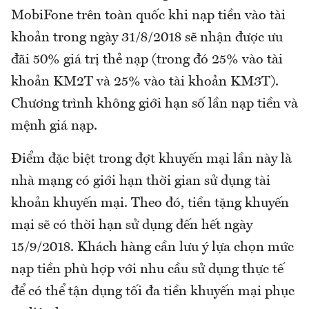
MobiFone trên toàn quốc khi nạp tiền vào tài
khoản trong ngày 31/8/2018 sẽ nhận được ưu
đãi 50% giá trị thẻ nạp (trong đó 25% vào tài
khoản KM2T và 25% vào tài khoản KM3T).
Chương trình không giới hạn số lần nạp tiền và
mệnh giá nạp.
Điểm đặc biệt trong đợt khuyến mại lần này là
nhà mạng có giới hạn thời gian sử dụng tài
khoản khuyến mại. Theo đó, tiền tặng khuyến
mại sẽ có thời hạn sử dụng đến hết ngày
15/9/2018. Khách hàng cần lưu ý lựa chọn mức
nạp tiền phù hợp với nhu cầu sử dụng thực tế
để có thể tận dụng tối đa tiền khuyến mại phục