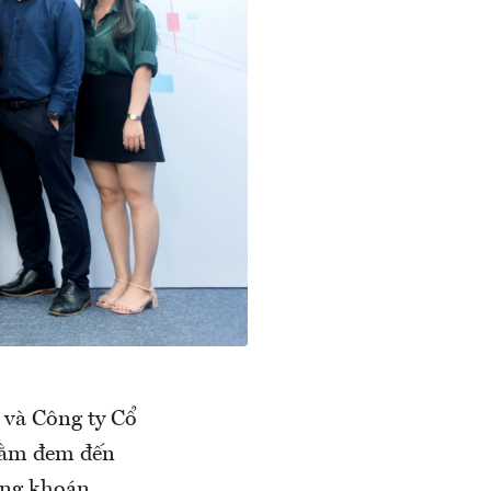
 và Công ty Cổ
hằm đem đến
ứng khoán.