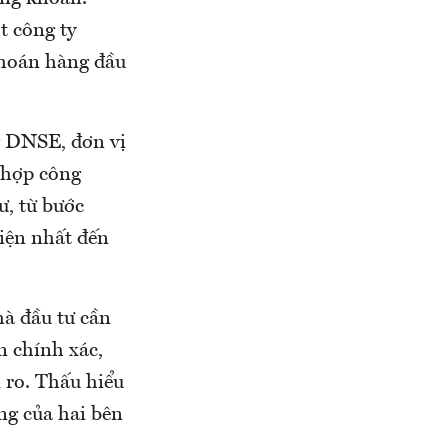
t công ty
khoán hàng đầu
ng DNSE, đơn vị
 hợp công
ư, từ bước
iện nhất đến
hà đầu tư cần
n chính xác,
i ro. Thấu hiểu
ng của hai bên