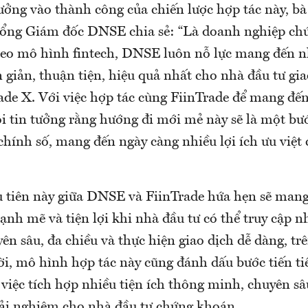
tưởng vào thành công của chiến lược hợp tác này, 
ổng Giám đốc DNSE chia sẻ: “Là doanh nghiệp ch
eo mô hình fintech, DNSE luôn nỗ lực mang đến n
giản, thuận tiện, hiệu quả nhất cho nhà đầu tư gia
ade X. Với việc hợp tác cùng FiinTrade để mang đế
i tin tưởng rằng hướng đi mới mẻ này sẽ là một bư
 chính số, mang đến ngày càng nhiều lợi ích ưu việt
u tiên này giữa DNSE và FiinTrade hứa hẹn sẽ man
nh mẽ và tiện lợi khi nhà đầu tư có thể truy cập n
ên sâu, đa chiều và thực hiện giao dịch dễ dàng, tr
ời, mô hình hợp tác này cũng đánh dấu bước tiến t
 việc tích hợp nhiều tiện ích thông minh, chuyên s
rải nghiệm cho nhà đầu tư chứng khoán.