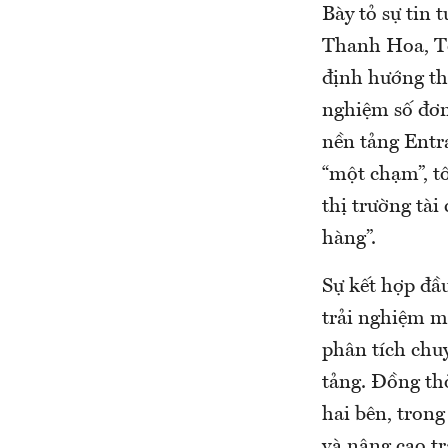
Bày tỏ sự tin 
Thanh Hoa, T
định hướng th
nghiệm số đơn 
nền tảng Entr
“một chạm”, tô
thị trường tài
hàng”.
Sự kết hợp đầ
trải nghiệm mạ
phân tích chuy
tảng. Đồng th
hai bên, trong
và nâng cao t