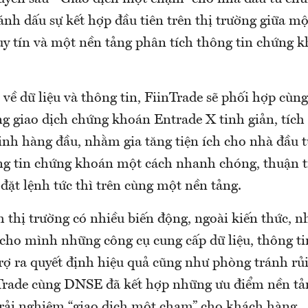
nh dấu sự kết hợp đầu tiên trên thị trường giữa mộ
y tín và một nền tảng phân tích thông tin chứng 
n về dữ liệu và thông tin, FiinTrade sẽ phối hợp cù
ng giao dịch chứng khoán Entrade X tinh giản, tích
nh hàng đầu, nhằm gia tăng tiện ích cho nhà đầu t
ng tin chứng khoán một cách nhanh chóng, thuận t
 đặt lệnh tức thì trên cùng một nền tảng.
 thị trường có nhiều biến động, ngoài kiến thức, n
 cho mình những công cụ cung cấp dữ liệu, thông ti
trợ ra quyết định hiệu quả cũng như phòng tránh rủ
nTrade cùng DNSE đã kết hợp những ưu điểm nền tả
rải nghiệm “giao dịch một chạm” cho khách hàng.