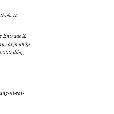
 thiểu từ
g Entrade X
hực hiện khớp
00.000 đồng
ang-ki-tai-