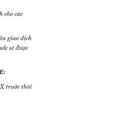
 cho các
ản giao dịch
de sẽ được
E:
X trước thời