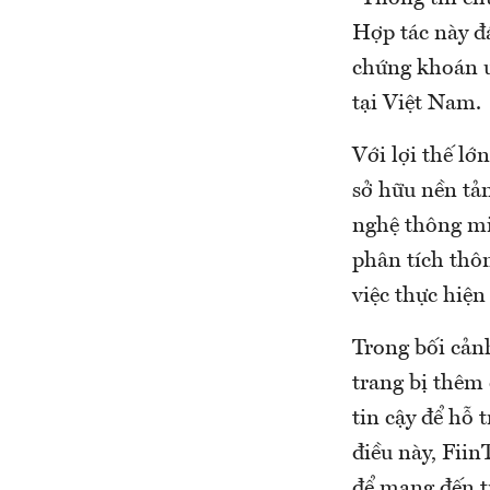
Hợp tác này đá
chứng khoán u
tại Việt Nam.
Với lợi thế lớ
sở hữu nền tả
nghệ thông mi
phân tích thô
việc thực hiện
Trong bối cảnh
trang bị thêm
tin cậy để hỗ 
điều này, Fii
để mang đến t