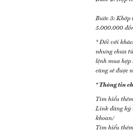
Bước 3: Khớp l
5.000.000 đồn
* Đối với khá
nhưng chưa từ
lệnh mua hợp l
cũng sẽ được 
* Thông tin chi
Tìm hiểu thêm 
Link đăng ký 
khoan/
Tìm hiểu thêm