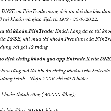
 DNSE và FiinTrade mang đến ưu đãi đặc biệt dành
 tài khoản và giao dịch từ 19/9 - 30/9/2022.
ua tài khoản FiinTrade:
Khách hàng đã có tài kho
ủa DNSE, khi mua tài khoản Premium của FiinTra
dụng với gói 12 tháng.
iao dịch chứng khoán qua app Entrade X của DNS
chưa từng mở tài khoản chứng khoán trên Entrade 
chương trình - Nhận 200K chỉ với 3 bước:
i khoản thành công ( 50.000 đồng);
iền lần đầu ( 50.000 đồng);