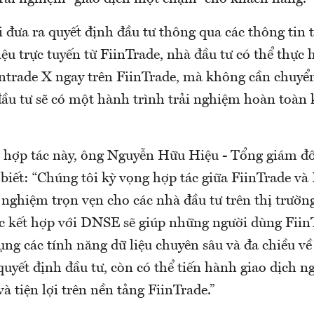
i đưa ra quyết định đầu tư thông qua các thông tin t
iệu trực tuyến từ FiinTrade, nhà đầu tư có thể thực 
Entrade X ngay trên FiinTrade, mà không cần chuyển
ầu tư sẽ có một hành trình trải nghiệm hoàn toàn k
ệc hợp tác này, ông Nguyễn Hữu Hiệu - Tổng giám đ
biết: “Chúng tôi kỳ vọng hợp tác giữa FiinTrade v
 nghiệm trọn vẹn cho các nhà đầu tư trên thị trườ
c kết hợp với DNSE sẽ giúp những người dùng Fiin
ụng các tính năng dữ liệu chuyên sâu và đa chiều về
 quyết định đầu tư, còn có thể tiến hành giao dịch 
 tiện lợi trên nền tảng FiinTrade.”