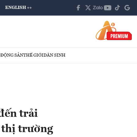
ENGLISH ++
 ĐỘNG SẢN
THẾ GIỚI
DÂN SINH
ến trải
 thị trường