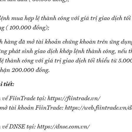
ệnh mua hợp lệ thành công với giá trị giao dịch tối
g ( 100.000 đồng);
ch hàng đã mở tài khoản chứng khoán trên ứng dụn
ng phát sinh giao dịch khớp lệnh thành công, nếu t
ệ thành công với giá trị giao dịch tối thiểu từ 5.0
nhận 200.000 đồng.
 tiết:
về FiinTrade tại: https://fiintrade.vn/
mở tài khoản FiinTrade: https://web.fiintrade.vn/d
 về DNSE tại: https://dnse.com.vn/