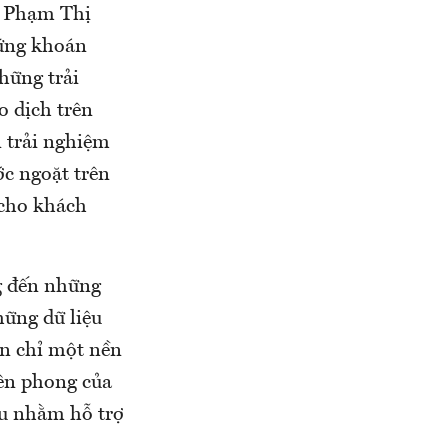
bà Phạm Thị
ứng khoán
hững trải
o dịch trên
n trải nghiệm
ớc ngoặt trên
 cho khách
g đến những
hững dữ liệu
ên chỉ một nền
iên phong của
âu nhằm hỗ trợ