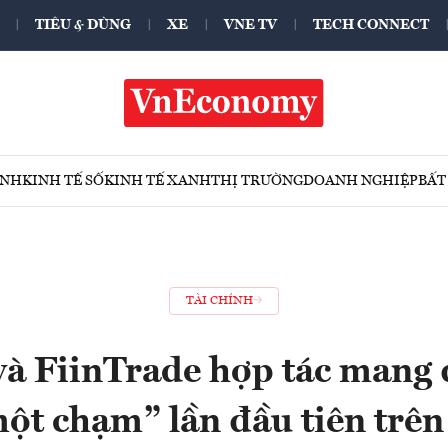
TIÊU & DÙNG
XE
VNE TV
TECH CONNECT
ÍNH
KINH TẾ SỐ
KINH TẾ XANH
THỊ TRƯỜNG
DOANH NGHIỆP
BẤT
TÀI CHÍNH
à FiinTrade hợp tác mang đ
t chạm” lần đầu tiên trên