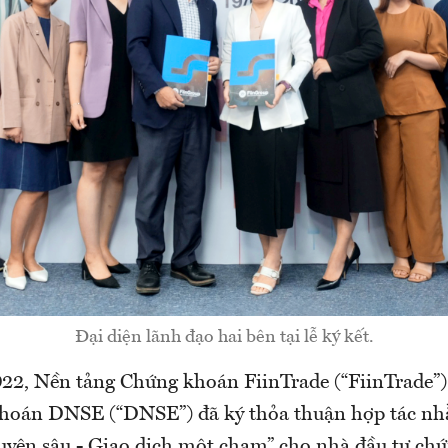
Đại diện lãnh đạo hai bên tại lễ ký kết.
22, Nền tảng Chứng khoán FiinTrade (“FiinTrade”)
hoán DNSE (“DNSE”) đã ký thỏa thuận hợp tác n
uyên sâu - Giao dịch một chạm” cho nhà đầu tư ch