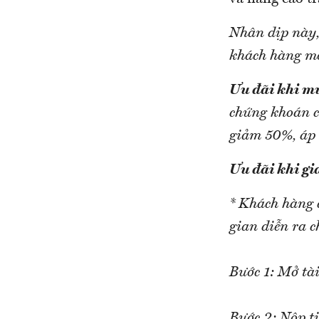
Nhân dịp này,
khách hàng mở
Ưu đãi khi m
chứng khoán c
giảm 50%, áp 
Ưu đãi khi g
* Khách hàng 
gian diễn ra 
Bước 1: Mở tà
Bước 2: Nộp t