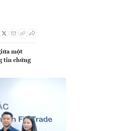
giữa một
g tin chứng