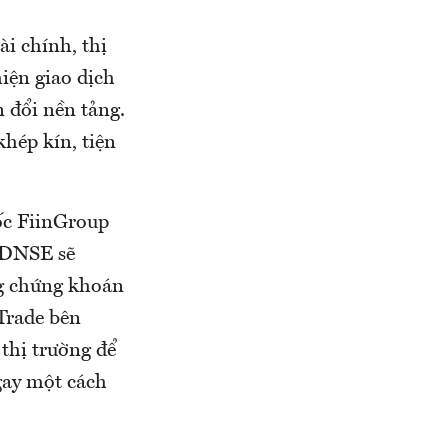
ài chính, thị
hiện giao dịch
 đổi nền tảng.
hép kín, tiện
ốc FiinGroup
à DNSE sẽ
ng chứng khoán
Trade bên
 thị trường để
ngay một cách