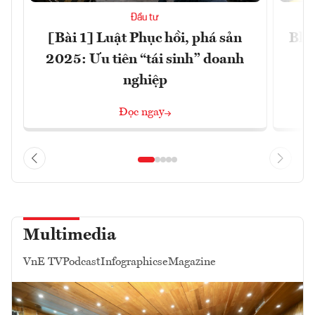
Đầu tư
[Bài 1] Luật Phục hồi, phá sản
Blo
2025: Ưu tiên “tái sinh” doanh
nghiệp
Đọc ngay
Multimedia
VnE TV
Podcast
Infographics
eMagazine