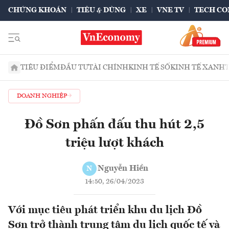
CHỨNG KHOÁN
TIÊU & DÙNG
XE
VNE TV
TECH CO
TIÊU ĐIỂM
ĐẦU TƯ
TÀI CHÍNH
KINH TẾ SỐ
KINH TẾ XANH
DOANH NGHIỆP
Đồ Sơn phấn đấu thu hút 2,5
triệu lượt khách
Nguyễn Hiền
N
14:50, 26/04/2023
Với mục tiêu phát triển khu du lịch Đồ
Sơn trở thành trung tâm du lịch quốc tế và