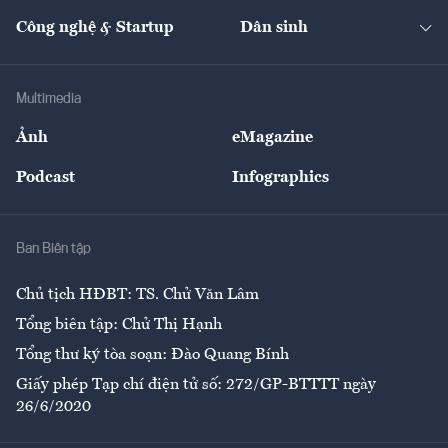
Kinh doanh
Kết nối
Tạp chí kinh tế Việt Nam
eMagazine
Nhà đầu tư
Du lịch
Công nghệ & Startup
Dân sinh
Tư vấn
Nông sản
Doanh nhân
Tư vấn Tiêu & Dùng
Infographics
Hạ tầng
Sức khỏe
Khung pháp lý
Doanh nghiệp
Địa phương
Thị trường
Bảo hiểm
Multimedia
Sự kiện
Nhân lực
Ảnh
eMagazine
Đẹp +
An sinh
Podcast
Infographics
Giải trí
Y tế
Nhà
Ban Biên tập
Ẩm thực
Chủ tịch HĐBT: TS. Chử Văn Lâm
Tổng biên tập: Chử Thị Hạnh
Tổng thư ký tòa soạn: Đào Quang Bính
Giấy phép Tạp chí điện tử số: 272/GP-BTTTT ngày
26/6/2020