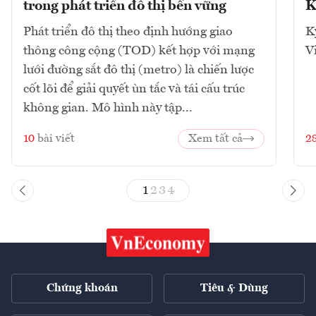
trong phát triển đô thị bền vững
K
Phát triển đô thị theo định hướng giao
K
thông công cộng (TOD) kết hợp với mạng
V
lưới đường sắt đô thị (metro) là chiến lược
cốt lõi để giải quyết ùn tắc và tái cấu trúc
không gian. Mô hình này tập...
10
bài viết
Xem tất cả
2
1
2
3
4
Chứng khoán
Tiêu & Dùng