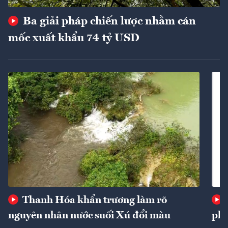
Ba giải pháp chiến lược nhằm cán
mốc xuất khẩu 74 tỷ USD
Thanh Hóa khẩn trương làm rõ
nguyên nhân nước suối Xú đổi màu
phí