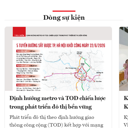
Dòng sự kiện
Định hướng metro và TOD chiến lược
K
trong phát triển đô thị bền vững
K
Phát triển đô thị theo định hướng giao
K
thông công cộng (TOD) kết hợp với mạng
V