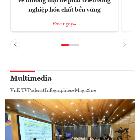
vệ thương mại để phát triển công
xu
nghiệp hóa chất bền vững
Đọc ngay
Multimedia
VnE TV
Podcast
Infographics
eMagazine