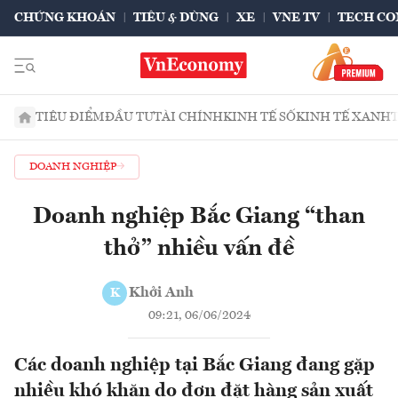
CHỨNG KHOÁN
TIÊU & DÙNG
XE
VNE TV
TECH CO
TIÊU ĐIỂM
ĐẦU TƯ
TÀI CHÍNH
KINH TẾ SỐ
KINH TẾ XANH
DOANH NGHIỆP
Doanh nghiệp Bắc Giang “than
thở” nhiều vấn đề
Khởi Anh
K
09:21, 06/06/2024
Các doanh nghiệp tại Bắc Giang đang gặp
nhiều khó khăn do đơn đặt hàng sản xuất