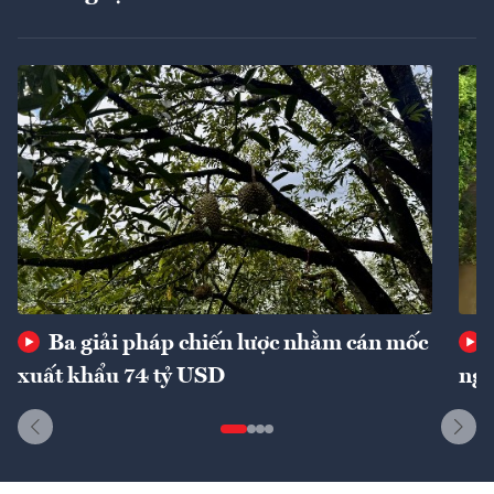
Ba giải pháp chiến lược nhằm cán mốc
xuất khẩu 74 tỷ USD
ngu