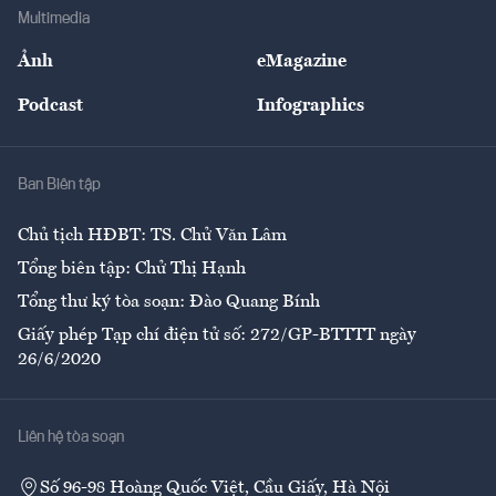
Địa phương
Thị trường
Bảo hiểm
Multimedia
Sự kiện
Nhân lực
Ảnh
eMagazine
Đẹp +
An sinh
Podcast
Infographics
Giải trí
Y tế
Nhà
Ban Biên tập
Ẩm thực
Chủ tịch HĐBT: TS. Chử Văn Lâm
Tổng biên tập: Chử Thị Hạnh
Tổng thư ký tòa soạn: Đào Quang Bính
Giấy phép Tạp chí điện tử số: 272/GP-BTTTT ngày
26/6/2020
Liên hệ tòa soạn
Số 96-98 Hoàng Quốc Việt, Cầu Giấy, Hà Nội