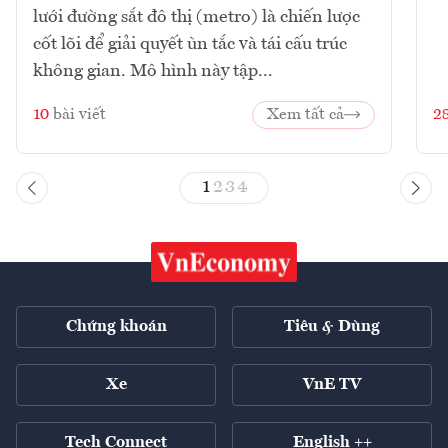
lưới đường sắt đô thị (metro) là chiến lược
cốt lõi để giải quyết ùn tắc và tái cấu trúc
không gian. Mô hình này tập...
10
bài viết
Xem tất cả
2
1
2
3
4
Chứng khoán
Tiêu & Dùng
Xe
VnE TV
Tech Connect
English ++