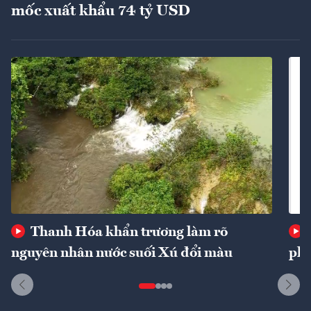
mốc xuất khẩu 74 tỷ USD
Thanh Hóa khẩn trương làm rõ
nguyên nhân nước suối Xú đổi màu
phí