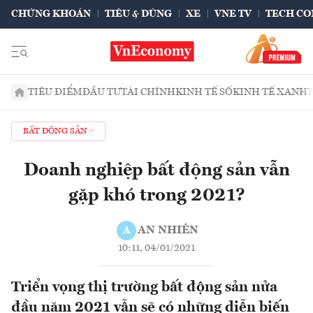
CHỨNG KHOÁN
TIÊU & DÙNG
XE
VNE TV
TECH CO
TIÊU ĐIỂM
ĐẦU TƯ
TÀI CHÍNH
KINH TẾ SỐ
KINH TẾ XANH
BẤT ĐỘNG SẢN
Doanh nghiệp bất động sản vẫn
gặp khó trong 2021?
AN NHIÊN
A
10:11, 04/01/2021
Triển vọng thị trường bất động sản nửa
đầu năm 2021 vẫn sẽ có những diễn biến