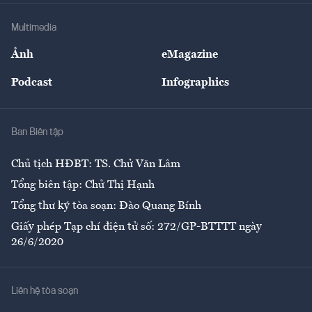
Doanh nghiệp
Địa phương
Thị trường
Bảo hiểm
Multimedia
Sự kiện
Nhân lực
Ảnh
eMagazine
Đẹp +
An sinh
Podcast
Infographics
Giải trí
Y tế
Nhà
Ban Biên tập
Ẩm thực
Chủ tịch HĐBT: TS. Chử Văn Lâm
Tổng biên tập: Chử Thị Hạnh
Tổng thư ký tòa soạn: Đào Quang Bính
Giấy phép Tạp chí điện tử số: 272/GP-BTTTT ngày
26/6/2020
Liên hệ tòa soạn