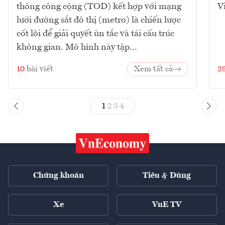
thông công cộng (TOD) kết hợp với mạng
V
lưới đường sắt đô thị (metro) là chiến lược
cốt lõi để giải quyết ùn tắc và tái cấu trúc
không gian. Mô hình này tập...
10
bài viết
Xem tất cả
2
1
2
3
4
Chứng khoán
Tiêu & Dùng
Xe
VnE TV