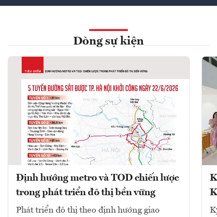
Dòng sự kiện
Định hướng metro và TOD chiến lược
K
trong phát triển đô thị bền vững
K
Phát triển đô thị theo định hướng giao
K