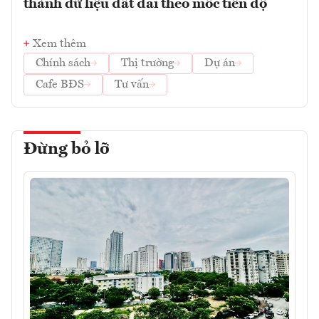
thành dữ liệu đất đai theo mốc tiến độ
Xem thêm
Chính sách
Thị trường
Dự án
Cafe BĐS
Tư vấn
Đừng bỏ lỡ