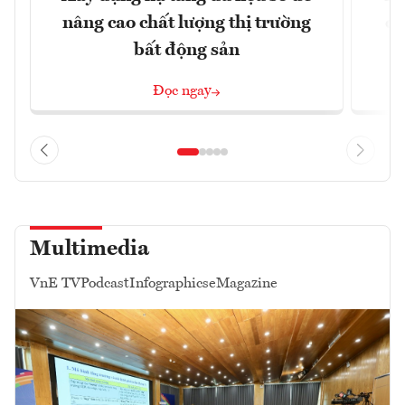
nâng cao chất lượng thị trường
qu
bất động sản
Đọc ngay
Multimedia
VnE TV
Podcast
Infographics
eMagazine