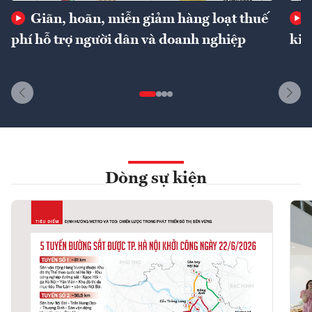
Giãn, hoãn, miễn giảm hàng loạt thuế
phí hỗ trợ người dân và doanh nghiệp
kin
Dòng sự kiện