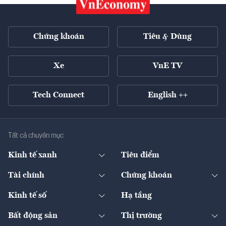
Chứng khoán
Tiêu & Dùng
Xe
VnE TV
Tech Connect
English ++
Tất cả chuyên mục
Kinh tế xanh
Tiêu điểm
Chuyển động xanh
Tài chính
Chứng khoán
Pháp lý
Ngân hàng
Doanh nghiệp niêm yết
Kinh tế số
Hạ tầng
Thương hiệu xanh
Thị trường vốn
Thị trường
Sản phẩm - Thị trường
Bất động sản
Thị trường
Diễn đàn
Thuế
Đầu tư