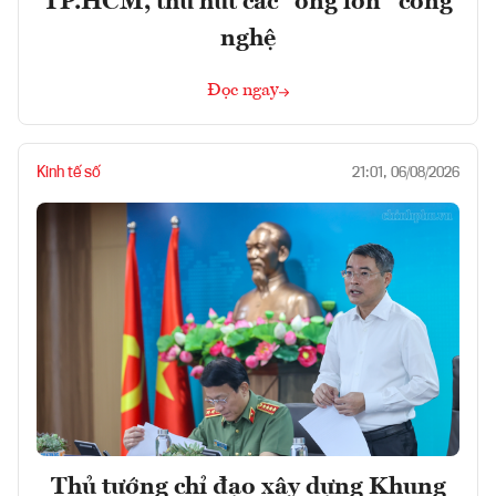
TP.HCM, thu hút các “ông lớn” công
nghệ
Đọc ngay
Kinh tế số
21:01, 06/08/2026
Thủ tướng chỉ đạo xây dựng Khung