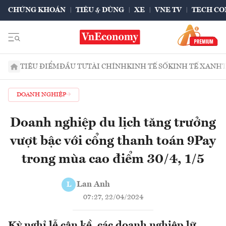
CHỨNG KHOÁN
TIÊU & DÙNG
XE
VNE TV
TECH CO
TIÊU ĐIỂM
ĐẦU TƯ
TÀI CHÍNH
KINH TẾ SỐ
KINH TẾ XANH
DOANH NGHIỆP
Doanh nghiệp du lịch tăng trưởng
vượt bậc với cổng thanh toán 9Pay
trong mùa cao điểm 30/4, 1/5
Lan Anh
L
07:27, 22/04/2024
Kỳ nghỉ lễ cận kề, các doanh nghiệp lữ