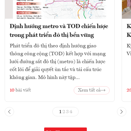
Định hướng metro và TOD chiến lược
K
trong phát triển đô thị bền vững
K
Phát triển đô thị theo định hướng giao
K
thông công cộng (TOD) kết hợp với mạng
V
lưới đường sắt đô thị (metro) là chiến lược
cốt lõi để giải quyết ùn tắc và tái cấu trúc
không gian. Mô hình này tập...
10
bài viết
Xem tất cả
2
1
2
3
4