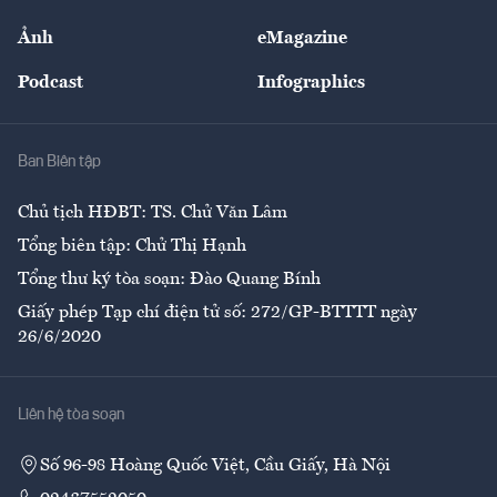
Sự kiện
Nhân lực
Ảnh
eMagazine
Đẹp +
An sinh
Podcast
Infographics
Giải trí
Y tế
Nhà
Ban Biên tập
Ẩm thực
Chủ tịch HĐBT: TS. Chử Văn Lâm
Tổng biên tập: Chử Thị Hạnh
Tổng thư ký tòa soạn: Đào Quang Bính
Giấy phép Tạp chí điện tử số: 272/GP-BTTTT ngày
26/6/2020
Liên hệ tòa soạn
Số 96-98 Hoàng Quốc Việt, Cầu Giấy, Hà Nội