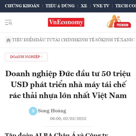
CHỨNG KHOÁN
TIÊU & DÙNG
XE
VNE TV
TECH CO
TIÊU ĐIỂM
ĐẦU TƯ
TÀI CHÍNH
KINH TẾ SỐ
KINH TẾ XANH
DOANH NGHIỆP
Doanh nghiệp Đức đầu tư 50 triệu
USD phát triển nhà máy tái chế
rác thải nhựa lớn nhất Việt Nam
Song Hoàng
S
06:00, 02/03/2023
Tập đoàn ALBA Châu Á và Công ty