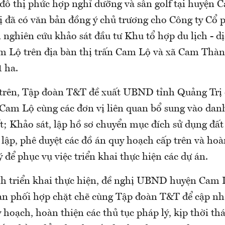
đô thị phức hợp nghỉ dưỡng và sân golf tại huyệ
ị đã có văn bản đồng ý chủ trương cho Công ty Cổ
nghiên cứu khảo sát đầu tư Khu tổ hợp du lịch - dị
am Lộ trên địa bàn thị trấn Cam Lộ và xã Cam Thà
 ha.
 trên, Tập đoàn T&T đề xuất UBND tỉnh Quảng Trị 
m Lộ cùng các đơn vị liên quan bổ sung vào dan
t; Khảo sát, lập hồ sơ chuyển mục đích sử dụng đất
lập, phê duyệt các đồ án quy hoạch cấp trên và hoà
ý để phục vụ việc triển khai thực hiện các dự án.
nh triển khai thực hiện, đề nghị UBND huyện Cam 
uan phối hợp chặt chẽ cùng Tập đoàn T&T để cập n
 hoạch, hoàn thiện các thủ tục pháp lý, kịp thời th