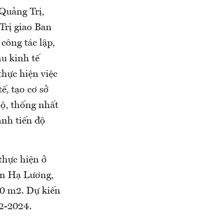
Quảng Trị,
Trị giao Ban
công tác lập,
u kinh tế
hực hiện việc
, tạo cơ sở
bộ, thống nhất
anh tiến độ
thực hiện ở
ôn Hạ Lương,
00 m2. Dự kiến
22-2024.