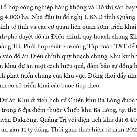
 Tổ hợp công nghiệp hàng không và Đô thị sân bay 
 4.000 ha. Nhà đầu tư đề nghị UBND tỉnh Quảng 
nh tế tỉnh và các cơ quan liên quan sớm triển khai 
nh/phê duyệt đồ án Điều chỉnh quy hoạch chung Kh
g Trị. Phối hợp chặt chẽ cùng Tập đoàn T&T để t
n vào đồ án Điều chỉnh quy hoạch chung Khu kinh tế
iển khai dự án một cách hiệu quả, đảm bảo sự đồng 
ch phát triển chung của khu vực. Đồng thời đẩy nh
àm cơ sở triển khai các bước tiếp theo.
 Dự án Khu di tích lịch sử Chiến khu Ba Lòng được 
 trong 6 địa điểm thuộc Chiến khu Ba Lòng, tại th
uyện Đakrông, Quảng Trị với diện tích khu đất 6.4
 án gần 11 tỷ đồng. Thời gian thực hiện từ năm 20