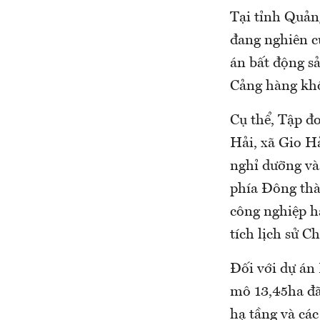
Tại tỉnh Quản
đang nghiên cứ
án bất động sả
Cảng hàng kh
Cụ thể, Tập đ
Hải, xã Gio H
nghỉ dưỡng và
phía Đông thà
công nghiệp h
tích lịch sử 
Đối với dự án
mô 13,45ha đã
hạ tầng và các