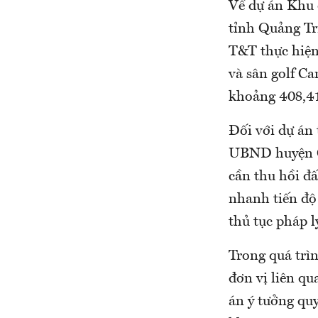
Về dự án Khu 
tỉnh Quảng Tr
T&T thực hiện 
và sân golf C
khoảng 408,41
Đối với dự án
UBND huyện Ca
cần thu hồi đấ
nhanh tiến độ 
thủ tục pháp l
Trong quá trì
đơn vị liên q
án ý tưởng quy