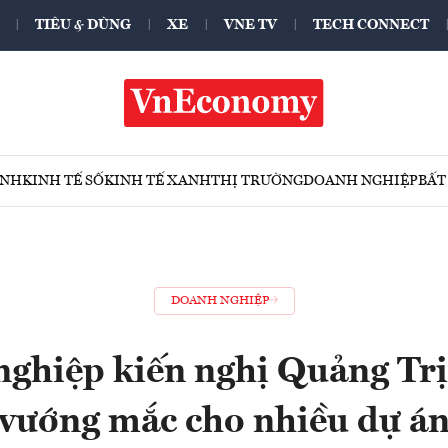
TIÊU & DÙNG
XE
VNE TV
TECH CONNECT
ÍNH
KINH TẾ SỐ
KINH TẾ XANH
THỊ TRƯỜNG
DOANH NGHIỆP
BẤT
DOANH NGHIỆP
ghiệp kiến nghị Quảng Trị
vướng mắc cho nhiều dự á