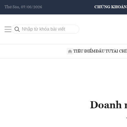
Thứ Sáu, 07/08/2026
CHỨNG KHOÁN
TIÊU ĐIỂM
ĐẦU TƯ
TÀI CH
Doanh n