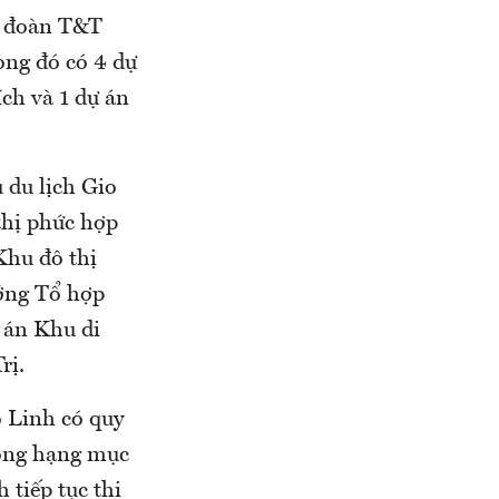
p đoàn T&T
ong đó có 4 dự
ích và 1 dự án
 du lịch Gio
thị phức hợp
Khu đô thị
ởng Tổ hợp
 án Khu di
rị.
o Linh có quy
công hạng mục
 tiếp tục thi