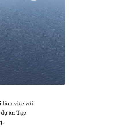
 làm việc với
 dự án Tập
ị.