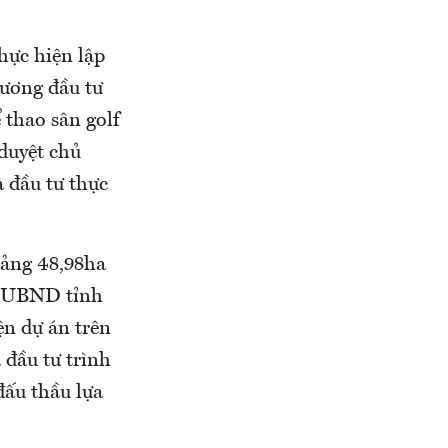
hực hiện lập
rương đầu tư
 thao sân golf
 duyệt chủ
à đầu tư thực
ảng 48,98ha
ị UBND tỉnh
ện dự án trên
đầu tư trình
đấu thầu lựa