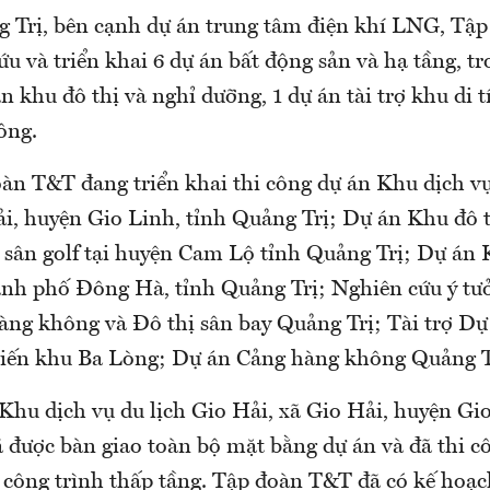
g Trị, bên cạnh dự án trung tâm điện khí LNG, Tậ
u và triển khai 6 dự án bất động sản và hạ tầng, tr
n khu đô thị và nghỉ dưỡng, 1 dự án tài trợ khu di t
ông.
oàn T&T đang triển khai thi công dự án Khu dịch vụ
ải, huyện Gio Linh, tỉnh Quảng Trị; Dự án Khu đô 
 sân golf tại huyện Cam Lộ tỉnh Quảng Trị; Dự án 
nh phố Đông Hà, tỉnh Quảng Trị; Nghiên cứu ý tư
àng không và Đô thị sân bay Quảng Trị; Tài trợ Dự
Chiến khu Ba Lòng; Dự án Cảng hàng không Quảng T
 Khu dịch vụ du lịch Gio Hải, xã Gio Hải, huyện Gi
 được bàn giao toàn bộ mặt bằng dự án và đã thi 
 công trình thấp tầng. Tập đoàn T&T đã có kế hoạch