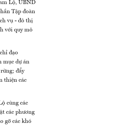
n Cam Lộ, UBND
 phần Tập đoàn
ch vụ - đô thị
nh với quy mô
chỉ đạo
h mục dự án
 rừng; đẩy
n thiện các
Lộ cùng các
hật các phương
áo gỡ các khó