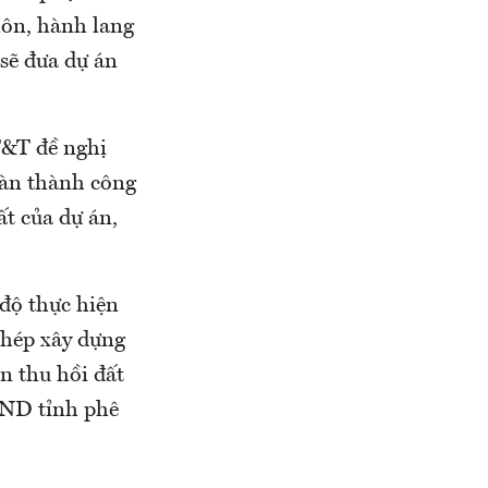
môn, hành lang
sẽ đưa dự án
T&T đề nghị
oàn thành công
ất của dự án,
độ thực hiện
phép xây dựng
n thu hồi đất
BND tỉnh phê