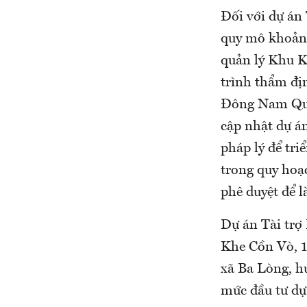
Đối với dự án
quy mô khoảng
quản lý Khu Ki
trình thẩm đị
Đông Nam Quản
cập nhật dự á
pháp lý để tr
trong quy hoạ
phê duyệt để l
Dự án Tài trợ
Khe Cồn Vò, 1
xã Ba Lòng, h
mức đầu tư dự