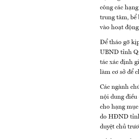
công các hạng
trung tâm, bể
vào hoạt động
Để tháo gỡ kị
UBND tỉnh Quả
tác xác định g
làm cơ sở để c
Các ngành chứ
nội dung điều 
cho hạng mục 
do HĐND tỉnh 
duyệt chủ trươ