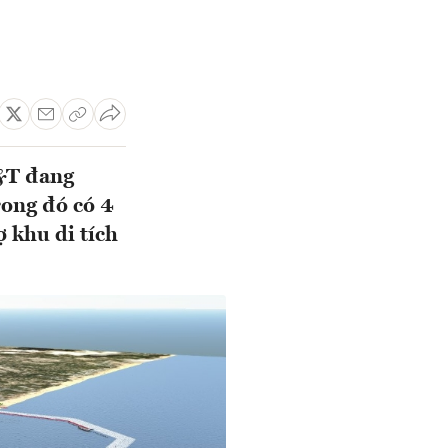
&T đang
rong đó có 4
ợ khu di tích