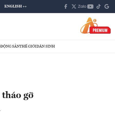
ENGLISH ++
 ĐỘNG SẢN
THẾ GIỚI
DÂN SINH
 tháo gỡ
n