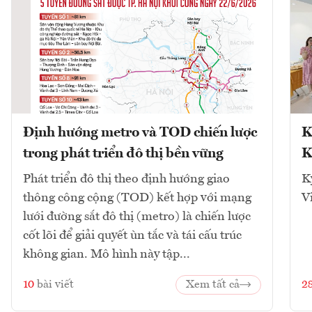
Định hướng metro và TOD chiến lược
K
trong phát triển đô thị bền vững
K
Phát triển đô thị theo định hướng giao
K
thông công cộng (TOD) kết hợp với mạng
V
lưới đường sắt đô thị (metro) là chiến lược
cốt lõi để giải quyết ùn tắc và tái cấu trúc
không gian. Mô hình này tập...
10
bài viết
Xem tất cả
2