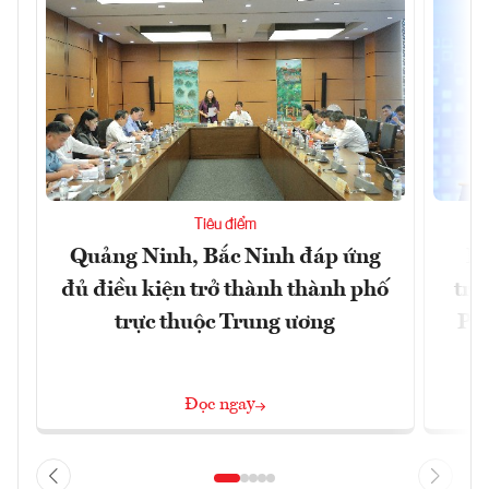
Tiêu điểm
Quảng Ninh, Bắc Ninh đáp ứng
Ph
đủ điều kiện trở thành thành phố
trự
trực thuộc Trung ương
Phi
Đ
Đọc ngay