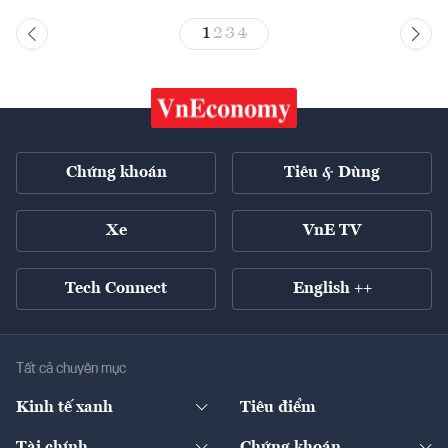
1
2
3
4
Chứng khoán
Tiêu & Dùng
Xe
VnE TV
Tech Connect
English ++
Tất cả chuyên mục
Kinh tế xanh
Tiêu điểm
Chuyển động xanh
Tài chính
Chứng khoán