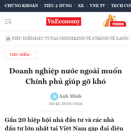
CHỨNG KHOÁN
TIÊU & DÙNG
XE
VNE TV
TECH CO
TIÊU ĐIỂM
ĐẦU TƯ
TÀI CHÍNH
KINH TẾ SỐ
KINH TẾ XANH
TIÊU ĐIỂM
Doanh nghiệp nước ngoài muốn
Chính phủ giúp gỡ khó
Anh Minh
A
20:43, 19/05/2014
Gần 20 hiệp hội nhà đầu tư và các nhà
đầu tư lớn nhất tại Việt Nam gặp đại diện