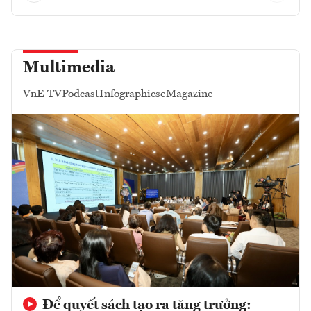
Multimedia
VnE TV
Podcast
Infographics
eMagazine
Để quyết sách tạo ra tăng trưởng: