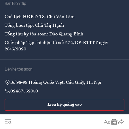
Ban Biên tập
Ẩm thực
Chủ tịch HĐBT: TS. Chử Văn Lâm
Tổng biên tập: Chử Thị Hạnh
Tổng thư ký tòa soạn: Đào Quang Bính
Giấy phép Tạp chí điện tử số: 272/GP-BTTTT ngày
26/6/2020
Liên hệ tòa soạn
Số 96-98 Hoàng Quốc Việt, Cầu Giấy, Hà Nội
02437552050
Liên hệ quảng cáo
Theo dõi VnEconomy