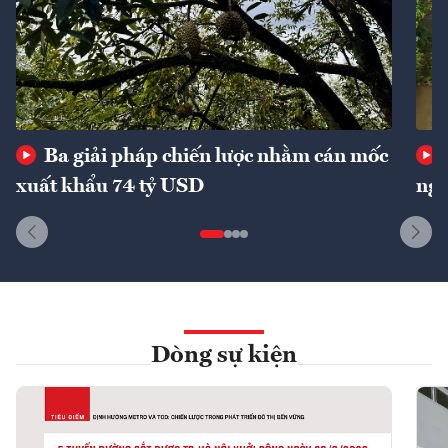
Ba giải pháp chiến lược nhằm cán mốc
xuất khẩu 74 tỷ USD
ngu
Dòng sự kiện