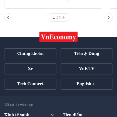
1
2
3
4
Chứng khoán
Tiêu & Dùng
Xe
VnE TV
Tech Connect
English ++
Tất cả chuyên mục
Kinh tế xanh
Tiêu điểm