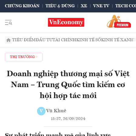
CHỨNG KHOÁN
TIÊU & DÙNG
XE
VNE TV
TECH CO
TIÊU ĐIỂM
ĐẦU TƯ
TÀI CHÍNH
KINH TẾ SỐ
KINH TẾ XANH
THỊ TRƯỜNG
Doanh nghiệp thương mại số Việt
Nam – Trung Quốc tìm kiếm cơ
hội hợp tác mới
Vũ Khuê
V
15:37, 26/09/2024
Sự phát triển mạnh mẽ của lĩnh vực