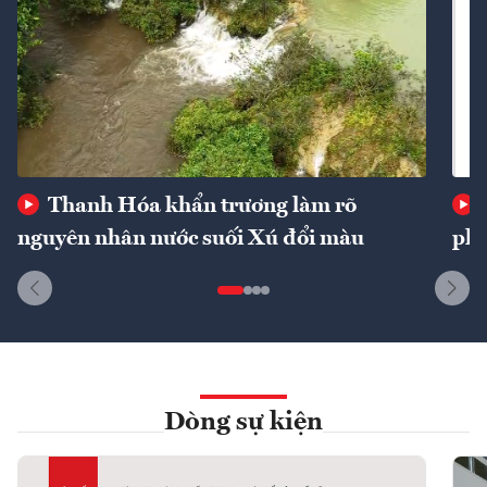
Thanh Hóa khẩn trương làm rõ
nguyên nhân nước suối Xú đổi màu
phí
Dòng sự kiện