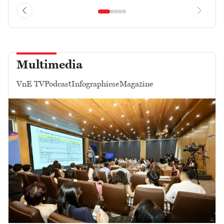
Multimedia
VnE TV
Podcast
Infographics
eMagazine