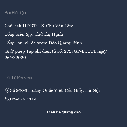
Nhà
Ban Biên tập
Ẩm thực
Chủ tịch HĐBT: TS. Chử Văn Lâm
Tổng biên tập: Chử Thị Hạnh
Tổng thư ký tòa soạn: Đào Quang Bính
Giấy phép Tạp chí điện tử số: 272/GP-BTTTT ngày
26/6/2020
Liên hệ tòa soạn
Số 96-98 Hoàng Quốc Việt, Cầu Giấy, Hà Nội
02437552050
Liên hệ quảng cáo