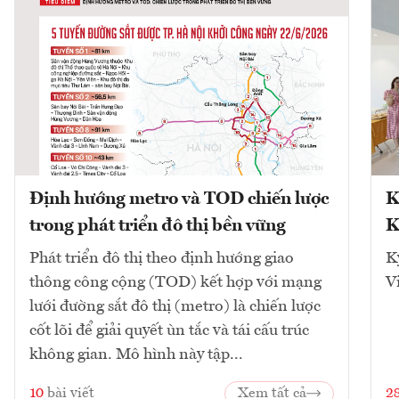
Định hướng metro và TOD chiến lược
K
trong phát triển đô thị bền vững
K
Phát triển đô thị theo định hướng giao
K
thông công cộng (TOD) kết hợp với mạng
V
lưới đường sắt đô thị (metro) là chiến lược
cốt lõi để giải quyết ùn tắc và tái cấu trúc
không gian. Mô hình này tập...
10
bài viết
Xem tất cả
2