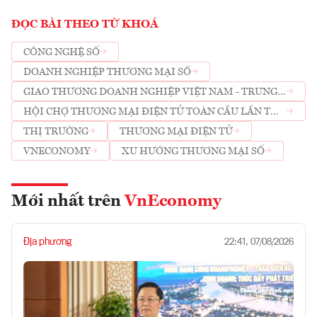
ĐỌC BÀI THEO TỪ KHOÁ
CÔNG NGHỆ SỐ
DOANH NGHIỆP THƯƠNG MẠI SỐ
GIAO THƯƠNG DOANH NGHIỆP VIỆT NAM - TRUNG
QUỐC
HỘI CHỢ THƯƠNG MẠI ĐIỆN TỬ TOÀN CẦU LẦN THỨ
3
THỊ TRƯỜNG
THƯƠNG MẠI ĐIỆN TỬ
VNECONOMY
XU HƯỚNG THƯƠNG MẠI SỐ
Mới nhất trên
VnEconomy
Địa phương
22:41, 07/08/2026