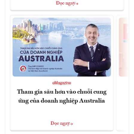
Đọc ngay
eMagazine
Tham gia sâu hơn vào chuỗi cung
Đ
ứng của doanh nghiệp Australia
Đọc ngay