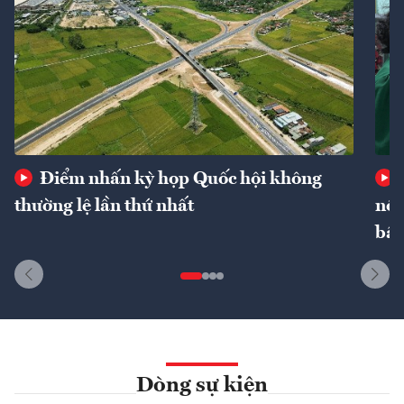
Điểm nhấn kỳ họp Quốc hội không
thường lệ lần thứ nhất
nôn
bất
Dòng sự kiện