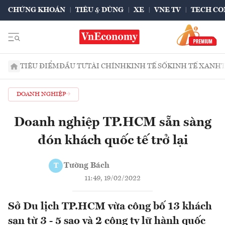
CHỨNG KHOÁN
TIÊU & DÙNG
XE
VNE TV
TECH CO
TIÊU ĐIỂM
ĐẦU TƯ
TÀI CHÍNH
KINH TẾ SỐ
KINH TẾ XANH
DOANH NGHIỆP
Doanh nghiệp TP.HCM sẵn sàng
đón khách quốc tế trở lại
Tường Bách
T
11:49, 19/02/2022
Sở Du lịch TP.HCM vừa công bố 13 khách
sạn từ 3 - 5 sao và 2 công ty lữ hành quốc