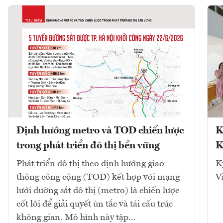
Định hướng metro và TOD chiến lược
K
trong phát triển đô thị bền vững
K
Phát triển đô thị theo định hướng giao
K
thông công cộng (TOD) kết hợp với mạng
V
lưới đường sắt đô thị (metro) là chiến lược
cốt lõi để giải quyết ùn tắc và tái cấu trúc
không gian. Mô hình này tập...