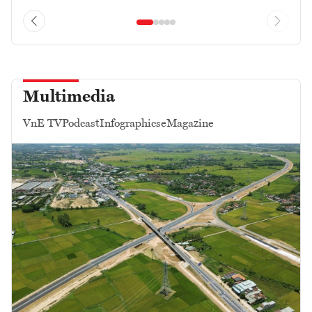
Multimedia
VnE TV
Podcast
Infographics
eMagazine