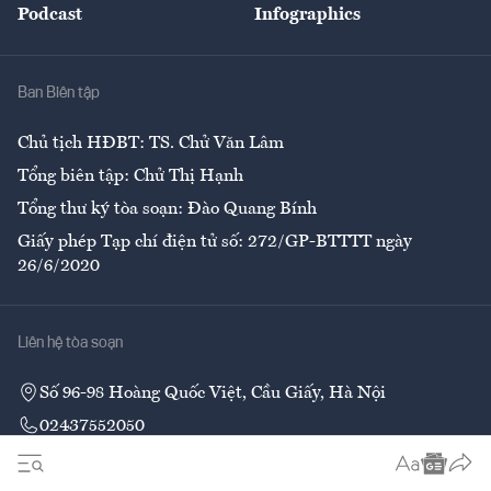
Podcast
Infographics
Giải trí
Y tế
Nhà
Ban Biên tập
Ẩm thực
Chủ tịch HĐBT: TS. Chử Văn Lâm
Tổng biên tập: Chử Thị Hạnh
Tổng thư ký tòa soạn: Đào Quang Bính
Giấy phép Tạp chí điện tử số: 272/GP-BTTTT ngày
26/6/2020
Liên hệ tòa soạn
Số 96-98 Hoàng Quốc Việt, Cầu Giấy, Hà Nội
02437552050
Liên hệ quảng cáo