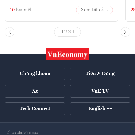
10
bài viết
Xem tất cả
2
1
2
3
4
Chứng khoán
Tiêu & Dùng
Xe
VnE TV
Tech Connect
English ++
Tất cả chuyên mục