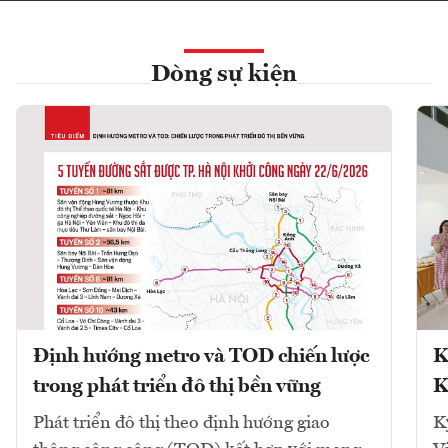
Dòng sự kiện
Định hướng metro và TOD chiến lược
K
trong phát triển đô thị bền vững
K
Phát triển đô thị theo định hướng giao
K