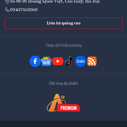
Số 96-98 Hoàng Quốc Việt, Cầu Giấy, Hà Nội
02437552050
Liên hệ quảng cáo
Theo dõi VnEconomy
Đặt mua ấn phẩm