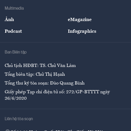
Doanh nghiệp
Địa phương
Thị trường
Bảo hiểm
Multimedia
Sự kiện
Nhân lực
Ảnh
eMagazine
Đẹp +
An sinh
Podcast
Infographics
Giải trí
Y tế
Nhà
Ban Biên tập
Ẩm thực
Chủ tịch HĐBT: TS. Chử Văn Lâm
Tổng biên tập: Chử Thị Hạnh
Tổng thư ký tòa soạn: Đào Quang Bính
Giấy phép Tạp chí điện tử số: 272/GP-BTTTT ngày
26/6/2020
Liên hệ tòa soạn