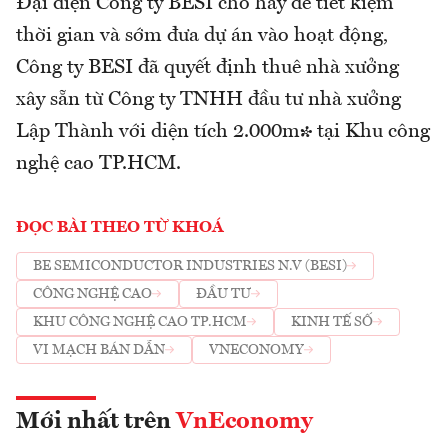
Đại diện Công ty BESI cho hay để tiết kiệm
thời gian và sớm đưa dự án vào hoạt động,
Công ty BESI đã quyết định thuê nhà xưởng
xây sẵn từ Công ty TNHH đầu tư nhà xưởng
Lập Thành với diện tích 2.000m² tại Khu công
nghệ cao TP.HCM.
ĐỌC BÀI THEO TỪ KHOÁ
BE SEMICONDUCTOR INDUSTRIES N.V (BESI)
CÔNG NGHỆ CAO
ĐẦU TƯ
KHU CÔNG NGHỆ CAO TP.HCM
KINH TẾ SỐ
VI MẠCH BÁN DẪN
VNECONOMY
Mới nhất trên
VnEconomy