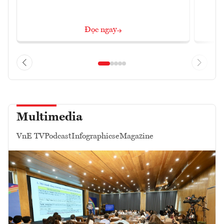
Đọc ngay
Multimedia
VnE TV
Podcast
Infographics
eMagazine