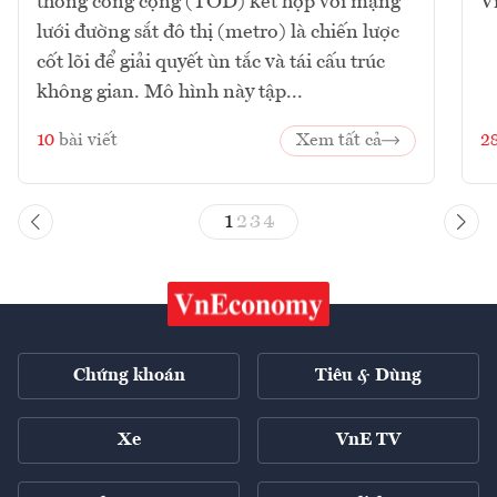
thông công cộng (TOD) kết hợp với mạng
V
lưới đường sắt đô thị (metro) là chiến lược
cốt lõi để giải quyết ùn tắc và tái cấu trúc
không gian. Mô hình này tập...
10
bài viết
Xem tất cả
2
1
2
3
4
Chứng khoán
Tiêu & Dùng
Xe
VnE TV