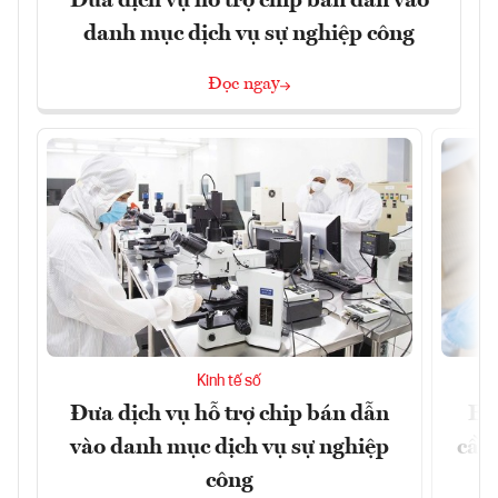
Đưa dịch vụ hỗ trợ chip bán dẫn vào
danh mục dịch vụ sự nghiệp công
Đọc ngay
Kinh tế số
Đưa dịch vụ hỗ trợ chip bán dẫn
EU
vào danh mục dịch vụ sự nghiệp
cầu
công