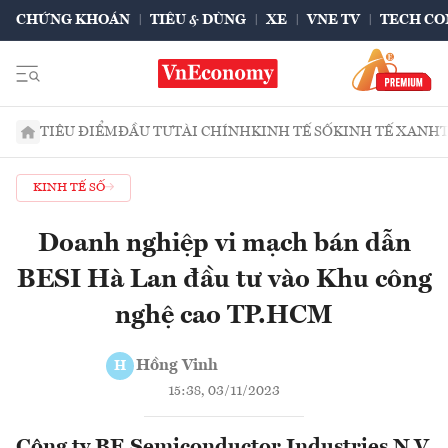
CHỨNG KHOÁN
TIÊU & DÙNG
XE
VNE TV
TECH CO
TIÊU ĐIỂM
ĐẦU TƯ
TÀI CHÍNH
KINH TẾ SỐ
KINH TẾ XANH
KINH TẾ SỐ
Doanh nghiệp vi mạch bán dẫn
BESI Hà Lan đầu tư vào Khu công
nghệ cao TP.HCM
Hồng Vinh
H
15:38, 03/11/2023
Công ty BE Semiconductor Industries N.V