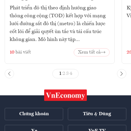
Phát triển đô thị theo định hướng giao
K
thông công cộng (TOD) kết hợp với mạng
V
lưới đường sắt đô thị (metro) là chiến lược
cốt lõi để giải quyết ùn tắc và tái cấu trúc
không gian. Mô hình này tập...
10
bài viết
Xem tất cả
2
1
2
3
4
Chứng khoán
Tiêu & Dùng