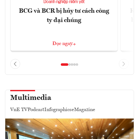
Doanh nghiệp niêm yết
BCG và BCR bị hủy tư cách công
Kh
ty đại chúng
ba
Đọc ngay
Multimedia
VnE TV
Podcast
Infographics
eMagazine