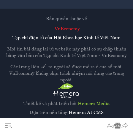
Bản quyền thuộc về
VnEconomy
Tạp chí điện tử của Hội Khoa học Kinh tế Việt Nam
Mọi tin bài đăng lại từ website này phải có sự chấp thuận
bằng văn bản của
Tạp chí Kinh tế Việt Nam - VnEconomy
Các trang liên kết ra ngoài sẽ được mở ra ở cửa sổ mới.
VnEconomy không chịu trách nhiệm nội dung các trang
ngoài.
Thiết kế và phát triển bởi
Hemera Media
Dựa trên nền tảng
Hemera AI CMS