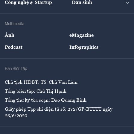
Công nghệ & Startup
Dân sinh
Tư vấn
Nông sản
Doanh nhân
Tư vấn Tiêu & Dùng
Infographics
Hạ tầng
Sức khỏe
Khung pháp lý
Doanh nghiệp
Địa phương
Thị trường
Bảo hiểm
Multimedia
Sự kiện
Nhân lực
Ảnh
eMagazine
Đẹp +
An sinh
Podcast
Infographics
Giải trí
Y tế
Nhà
Ban Biên tập
Ẩm thực
Chủ tịch HĐBT: TS. Chử Văn Lâm
Tổng biên tập: Chử Thị Hạnh
Tổng thư ký tòa soạn: Đào Quang Bính
Giấy phép Tạp chí điện tử số: 272/GP-BTTTT ngày
26/6/2020