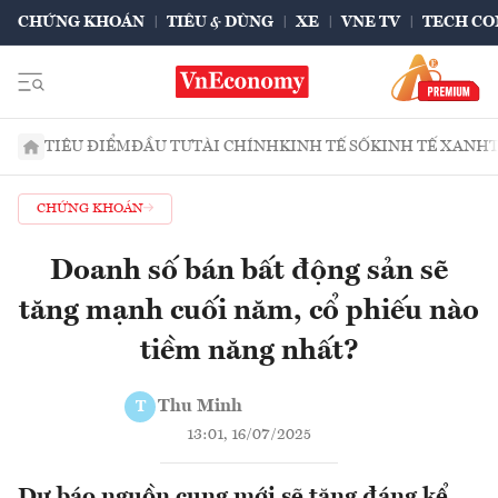
CHỨNG KHOÁN
TIÊU & DÙNG
XE
VNE TV
TECH CO
TIÊU ĐIỂM
ĐẦU TƯ
TÀI CHÍNH
KINH TẾ SỐ
KINH TẾ XANH
CHỨNG KHOÁN
Doanh số bán bất động sản sẽ
tăng mạnh cuối năm, cổ phiếu nào
tiềm năng nhất?
Thu Minh
T
13:01, 16/07/2025
Dự báo nguồn cung mới sẽ tăng đáng kể