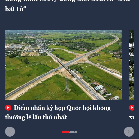
bất tử"
Điểm nhấn kỳ họp Quốc hội không
thường lệ lần thứ nhất
xuấ