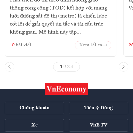
Phát triển đô thị theo định hướng giao
K
thông công cộng (TOD) kết hợp với mạng
V
lưới đường sắt đô thị (metro) là chiến lược
cốt lõi để giải quyết ùn tắc và tái cấu trúc
không gian. Mô hình này tập...
10
bài viết
Xem tất cả
2
1
2
3
4
Chứng khoán
Tiêu & Dùng
Xe
VnE TV