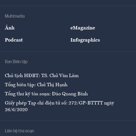
Hạ tầng
Sức khỏe
Khung pháp lý
Doanh nghiệp
Địa phương
Thị trường
Bảo hiểm
Multimedia
Sự kiện
Nhân lực
Ảnh
eMagazine
Đẹp +
An sinh
Podcast
Infographics
Giải trí
Y tế
Nhà
Ban Biên tập
Ẩm thực
Chủ tịch HĐBT: TS. Chử Văn Lâm
Tổng biên tập: Chử Thị Hạnh
Tổng thư ký tòa soạn: Đào Quang Bính
Giấy phép Tạp chí điện tử số: 272/GP-BTTTT ngày
26/6/2020
Liên hệ tòa soạn