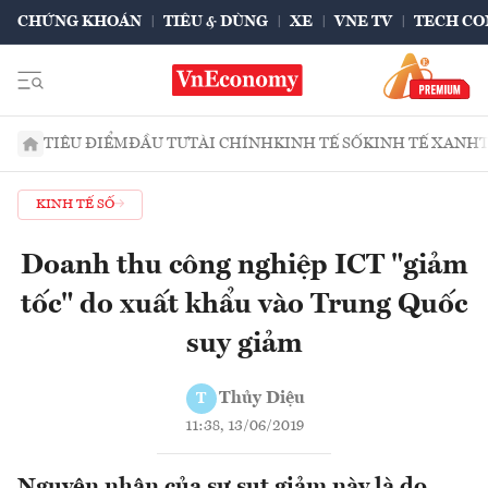
CHỨNG KHOÁN
TIÊU & DÙNG
XE
VNE TV
TECH CO
TIÊU ĐIỂM
ĐẦU TƯ
TÀI CHÍNH
KINH TẾ SỐ
KINH TẾ XANH
KINH TẾ SỐ
Doanh thu công nghiệp ICT "giảm
tốc" do xuất khẩu vào Trung Quốc
suy giảm
Thủy Diệu
T
11:38, 13/06/2019
Nguyên nhân của sự sụt giảm này là do