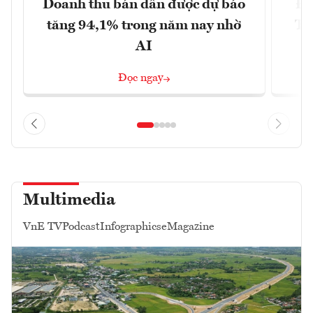
Doanh thu bán dẫn được dự báo
Đà
tăng 94,1% trong năm nay nhờ
Tr
AI
Đọc ngay
Multimedia
VnE TV
Podcast
Infographics
eMagazine