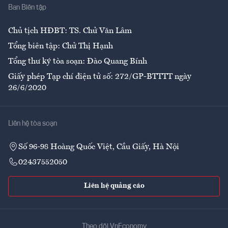
Ban Biên tập
Ẩm thực
Chủ tịch HĐBT: TS. Chử Văn Lâm
Tổng biên tập: Chử Thị Hạnh
Tổng thư ký tòa soạn: Đào Quang Bính
Giấy phép Tạp chí điện tử số: 272/GP-BTTTT ngày
26/6/2020
Liên hệ tòa soạn
Số 96-98 Hoàng Quốc Việt, Cầu Giấy, Hà Nội
02437552050
Liên hệ quảng cáo
Theo dõi VnEconomy