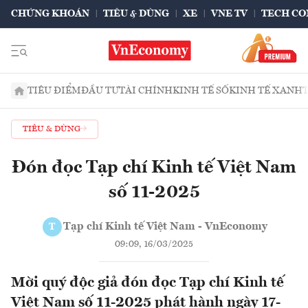
CHỨNG KHOÁN
TIÊU & DÙNG
XE
VNE TV
TECH CO
TIÊU ĐIỂM
ĐẦU TƯ
TÀI CHÍNH
KINH TẾ SỐ
KINH TẾ XANH
TIÊU & DÙNG
Đón đọc Tạp chí Kinh tế Việt Nam
số 11-2025
Tạp chí Kinh tế Việt Nam - VnEconomy
T
09:09, 16/03/2025
Mời quý độc giả đón đọc Tạp chí Kinh tế
Việt Nam số 11-2025 phát hành ngày 17-