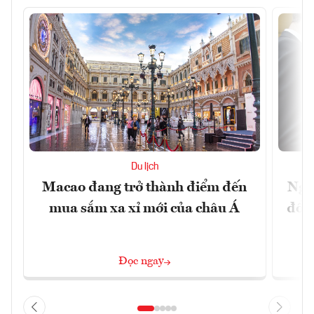
Du lịch
Macao đang trở thành điểm đến
Ngư
mua sắm xa xỉ mới của châu Á
đổi 
Đọc ngay