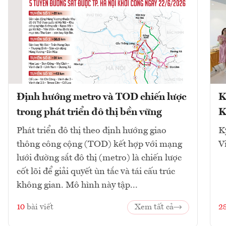
Định hướng metro và TOD chiến lược
K
trong phát triển đô thị bền vững
K
Phát triển đô thị theo định hướng giao
K
thông công cộng (TOD) kết hợp với mạng
V
lưới đường sắt đô thị (metro) là chiến lược
cốt lõi để giải quyết ùn tắc và tái cấu trúc
không gian. Mô hình này tập...
10
bài viết
Xem tất cả
2