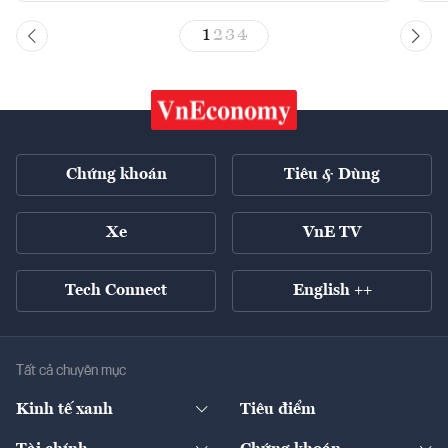
1
2
3
4
Chứng khoán
Tiêu & Dùng
Xe
VnE TV
Tech Connect
English ++
Tất cả chuyên mục
Kinh tế xanh
Tiêu điểm
Chuyển động xanh