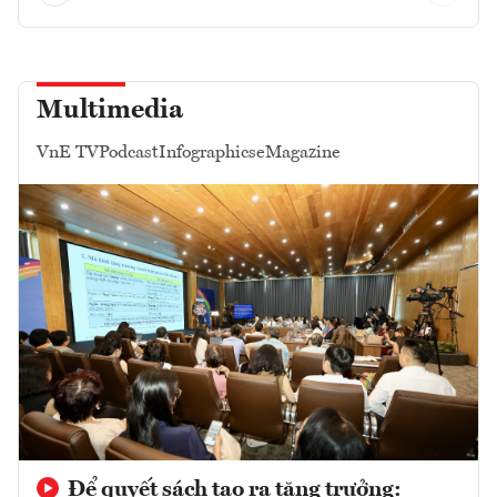
Multimedia
VnE TV
Podcast
Infographics
eMagazine
Để quyết sách tạo ra tăng trưởng: