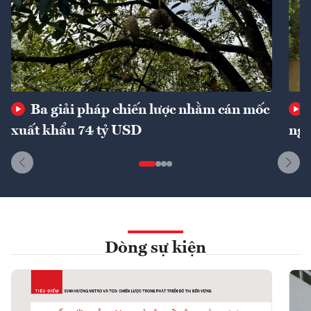
Ba giải pháp chiến lược nhằm cán mốc
xuất khẩu 74 tỷ USD
ngu
Dòng sự kiện