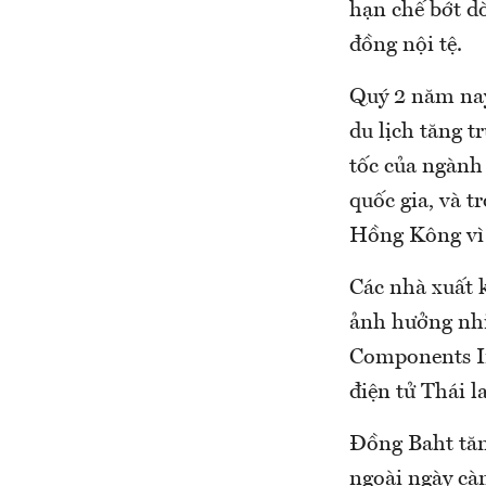
hạn chế bớt d
đồng nội tệ.
Quý 2 năm nay
du lịch tăng 
tốc của ngành 
quốc gia, và t
Hồng Kông vì 
Các nhà xuất 
ảnh hưởng nhiề
Components In
điện tử Thái 
Đồng Baht tăn
ngoài ngày cà