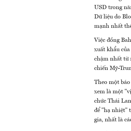
USD trong năm
Dữ liệu do Bl
mạnh nhất thế
Việc đồng Bah
xuất khẩu của
chậm nhất từ 
chiến Mỹ-Trun
Theo một báo 
xem là một "vị
chức Thái Lan
để "hạ nhiệt" 
gia, nhất là c