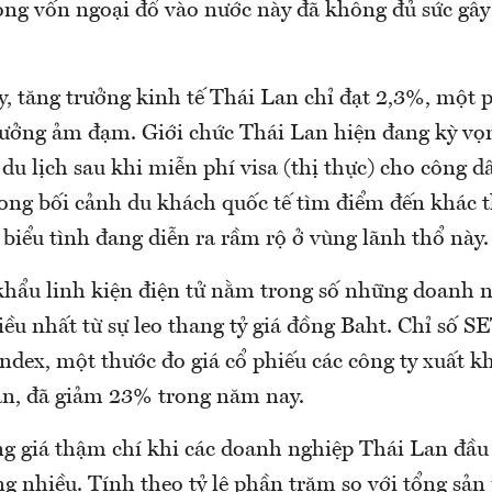
òng vốn ngoại đổ vào nước này đã không đủ sức gây 
, tăng trưởng kinh tế Thái Lan chỉ đạt 2,3%, một
trưởng ảm đạm. Giới chức Thái Lan hiện đang kỳ vọ
du lịch sau khi miễn phí visa (thị thực) cho công 
rong bối cảnh du khách quốc tế tìm điểm đến khác 
biểu tình đang diễn ra rầm rộ ở vùng lãnh thổ này.
khẩu linh kiện điện tử nằm trong số những doanh n
u nhất từ sự leo thang tỷ giá đồng Baht. Chỉ số SE
dex, một thước đo giá cổ phiếu các công ty xuất kh
lan, đã giảm 23% trong năm nay.
g giá thậm chí khi các doanh nghiệp Thái Lan đầu 
ng nhiều. Tính theo tỷ lệ phần trăm so với tổng sả