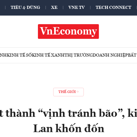
TIÊU & DÙNG
XE
VNE TV
TECH CONNECT
ÍNH
KINH TẾ SỐ
KINH TẾ XANH
THỊ TRƯỜNG
DOANH NGHIỆP
BẤT
THẾ GIỚI
 thành “vịnh tránh bão”, ki
Lan khốn đốn