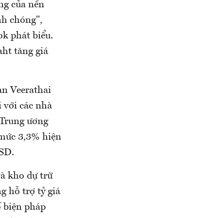
ng của nền
nh chóng",
k phát biểu.
ht tăng giá
n Veerathai
i với các nhà
 Trung ương
 mức 3,3% hiện
USD.
à kho dự trữ
g hỗ trợ tỷ giá
ố biện pháp