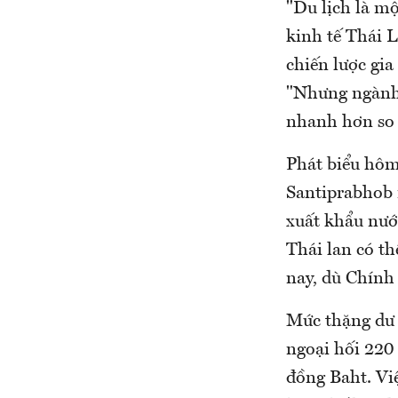
"Du lịch là m
kinh tế Thái 
chiến lược gi
"Nhưng ngành 
nhanh hơn so 
Phát biểu hôm
Santiprabhob n
xuất khẩu nướ
Thái lan có t
nay, dù Chính
Mức thặng dư 
ngoại hối 220 
đồng Baht. Việ