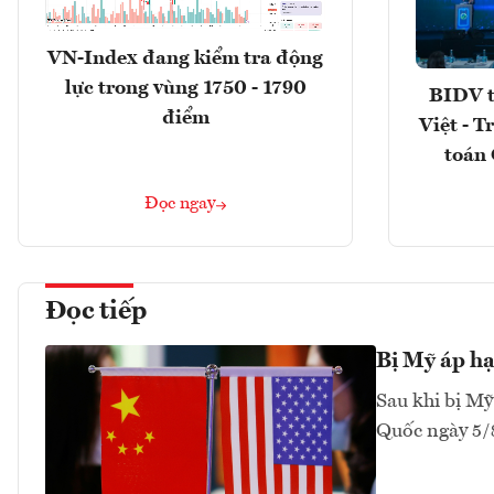
VN-Index đang kiểm tra động
lực trong vùng 1750 - 1790
BIDV t
điểm
Việt - T
toán 
Đọc ngay
Đọc tiếp
Bị Mỹ áp hạ
Sau khi bị Mỹ
Quốc ngày 5/