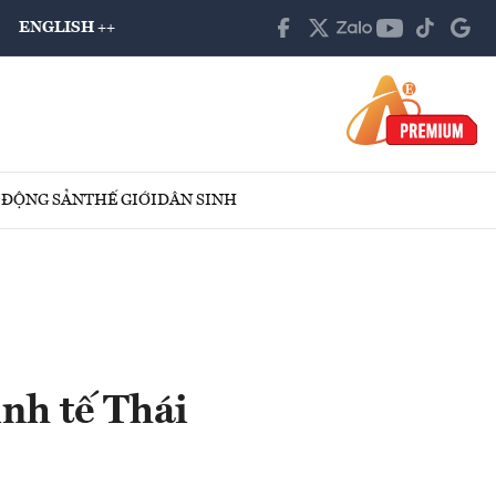
ENGLISH ++
 ĐỘNG SẢN
THẾ GIỚI
DÂN SINH
nh tế Thái