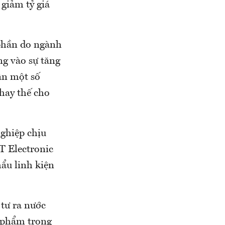
giảm tỷ giá
 phần do ngành
ng vào sự tăng
dân một số
thay thế cho
ghiệp chịu
T Electronic
ẩu linh kiện
tư ra nước
n phẩm trong