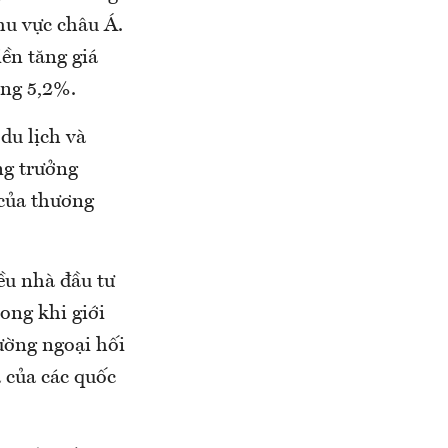
hu vực châu Á.
ền tăng giá
ăng 5,2%.
du lịch và
ng trưởng
 của thương
ều nhà đầu tư
ong khi giới
ường ngoại hối
á của các quốc