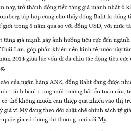
 nay, trở thành đồng tiền tăng giá mạnh nhất ở k
oomberg tập hợp cũng cho thấy đồng Baht là đồng ti
 giới trong 5 năm qua so với đồng USD, với mức t
t tăng giá mạnh gây ảnh hưởng tiêu cực đến ngành 
 Thái Lan, góp phần khiến nền kinh tế nước này tă
năm 2014 giữa lúc vốn dĩ đã chịu tác động tiêu cực
g.
cáo của ngân hàng ANZ, đồng Baht đang được nhi
nh tránh bão" trong môi trường bất ổn toàn cầu, tr
 có thể không muốn can thiệp quá nhiều vào thị tr
tỷ giá vì Mỹ đang theo dõi chặt chẽ chính sách tỷ gi
ác quốc gia có thặng dư thương mại với Mỹ.