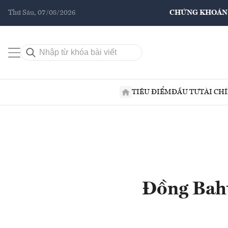
Thứ Sáu, 07/08/2026
CHỨNG KHOÁN
TIÊU ĐIỂM
ĐẦU TƯ
TÀI CH
Đồng Baht