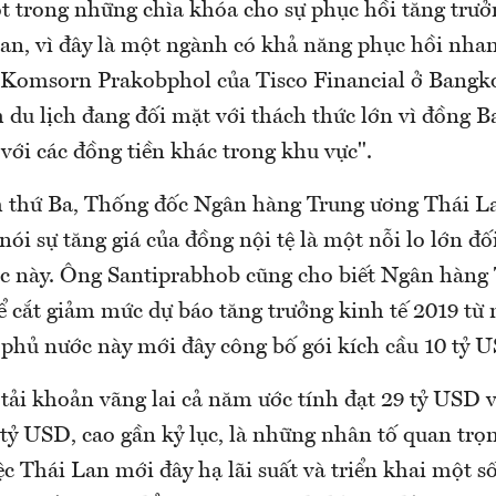
ột trong những chìa khóa cho sự phục hồi tăng trưở
Lan, vì đây là một ngành có khả năng phục hồi nha
a Komsorn Prakobphol của Tisco Financial ở Bangko
du lịch đang đối mặt với thách thức lớn vì đồng Ba
với các đồng tiền khác trong khu vực".
 thứ Ba, Thống đốc Ngân hàng Trung ương Thái La
ói sự tăng giá của đồng nội tệ là một nỗi lo lớn đố
c này. Ông Santiprabhob cũng cho biết Ngân hàng
hể cắt giảm mức dự báo tăng trưởng kinh tế 2019 từ
 phủ nước này mới đây công bố gói kích cầu 10 tỷ 
tải khoản vãng lai cả năm ước tính đạt 29 tỷ USD v
tỷ USD, cao gần kỷ lục, là những nhân tố quan trọn
c Thái Lan mới đây hạ lãi suất và triển khai một s