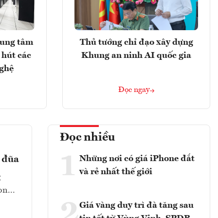
rung tâm
Thủ tướng chỉ đạo xây dựng
 hút các
Khung an ninh AI quốc gia
nghệ
Đọc ngay
Đọc nhiều
1
Những nơi có giá iPhone đắt
ả đũa
và rẻ nhất thế giới
g
n...
2
Giá vàng duy trì đà tăng sau