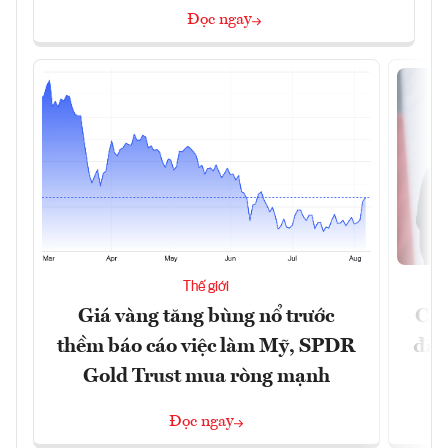
Đọc ngay
Thế giới
Giá vàng tăng bùng nổ trước
Chí
thềm báo cáo việc làm Mỹ, SPDR
đã 
Gold Trust mua ròng mạnh
Đọc ngay