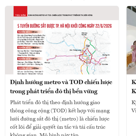
Định hướng metro và TOD chiến lược
K
trong phát triển đô thị bền vững
K
Phát triển đô thị theo định hướng giao
K
thông công cộng (TOD) kết hợp với mạng
V
lưới đường sắt đô thị (metro) là chiến lược
cốt lõi để giải quyết ùn tắc và tái cấu trúc
không gian. Mô hình này tập...