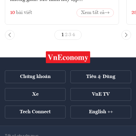
10
bài viết
Xem tất cả
2
1
2
3
4
Chứng khoán
Tiêu & Dùng
Xe
VnE TV
Tech Connect
English ++