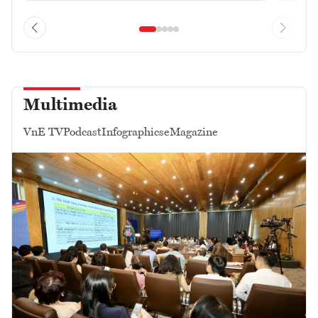
Multimedia
VnE TV
Podcast
Infographics
eMagazine