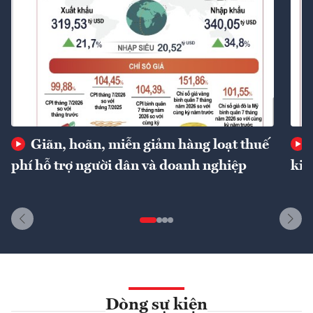
Giãn, hoãn, miễn giảm hàng loạt thuế
phí hỗ trợ người dân và doanh nghiệp
kin
Dòng sự kiện