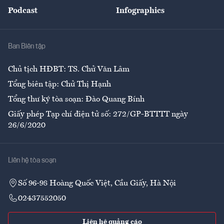
An sinh
Podcast
Infographics
Giải trí
Y tế
Nhà
Ban Biên tập
Ẩm thực
Chủ tịch HĐBT: TS. Chử Văn Lâm
Tổng biên tập: Chử Thị Hạnh
Tổng thư ký tòa soạn: Đào Quang Bính
Giấy phép Tạp chí điện tử số: 272/GP-BTTTT ngày
26/6/2020
Liên hệ tòa soạn
Số 96-98 Hoàng Quốc Việt, Cầu Giấy, Hà Nội
02437552050
Liên hệ quảng cáo