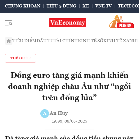
CHỨNG KHOÁN
TIÊU & DÙNG
XE
VNE TV
TECH CO
TIÊU ĐIỂM
ĐẦU TƯ
TÀI CHÍNH
KINH TẾ SỐ
KINH TẾ XANH
THẾ GIỚI
Đồng euro tăng giá mạnh khiến
doanh nghiệp châu Âu như “ngồi
trên đống lửa”
An Huy
A
19:33, 08/05/2025
Đà tăng giá mạnh của đồng tiền chung này