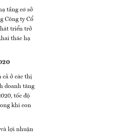
hạ tầng cơ sở
ng Công ty Cổ
hát triển trở
khai thác hạ
020
cả ở các thị
inh doanh tăng
020, tốc độ
ong khi con
và lợi nhuận