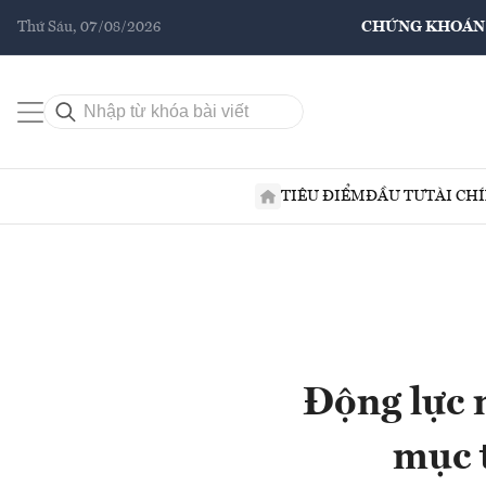
Thứ Sáu, 07/08/2026
CHỨNG KHOÁN
TIÊU ĐIỂM
ĐẦU TƯ
TÀI CH
Động lực 
mục t