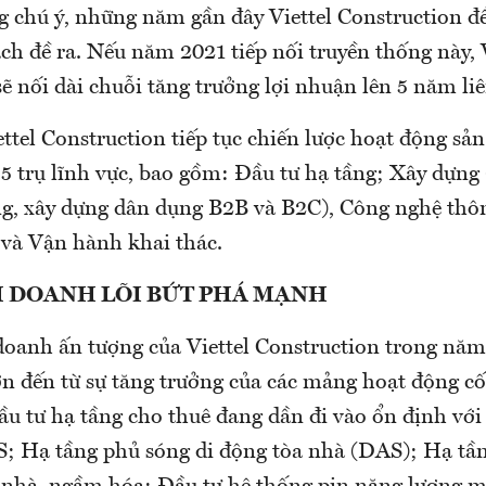
 chú ý, những năm gần đây Viettel Construction đ
ch đề ra. Nếu năm 2021 tiếp nối truyền thống này, 
ẽ nối dài chuỗi tăng trưởng lợi nhuận lên 5 năm liê
tel Construction tiếp tục chiến lược hoạt động sản
 5 trụ lĩnh vực, bao gồm: Đầu tư hạ tầng; Xây dựng
ng, xây dựng dân dụng B2B và B2C), Công nghệ thôn
 và Vận hành khai thác.
 DOANH LÕI BỨT PHÁ MẠNH
doanh ấn tượng của Viettel Construction trong nă
n đến từ sự tăng trưởng của các mảng hoạt động cốt
Đầu tư hạ tầng cho thuê đang dần đi vào ổn định vớ
 Hạ tầng phủ sóng di động tòa nhà (DAS); Hạ tần