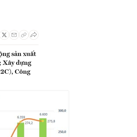
ộng sản xuất
g; Xây dựng
B2C), Công
.