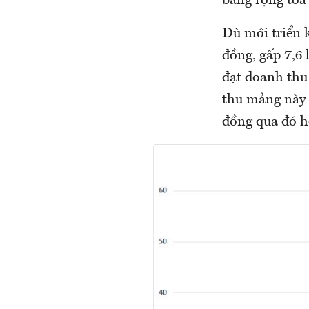
băng rộng tòa
Dù mới triển 
đồng, gấp 7,6 
đạt doanh thu
thu mảng này g
đồng qua đó h