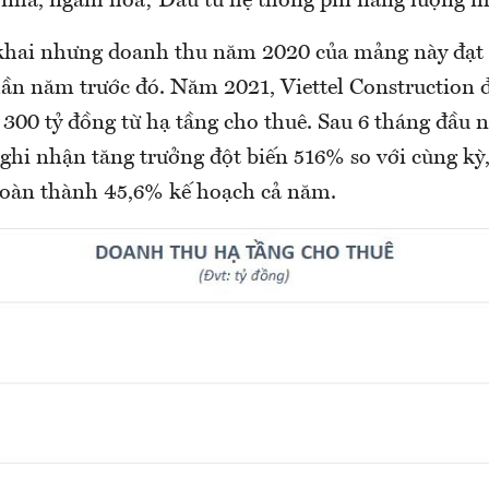
 nhà, ngầm hóa; Đầu tư hệ thống pin năng lượng mặ
khai nhưng doanh thu năm 2020 của mảng này đạt 
lần năm trước đó. Năm 2021, Viettel Construction 
 300 tỷ đồng từ hạ tầng cho thuê. Sau 6 tháng đầu
hi nhận tăng trưởng đột biến 516% so với cùng kỳ, 
oàn thành 45,6% kế hoạch cả năm.