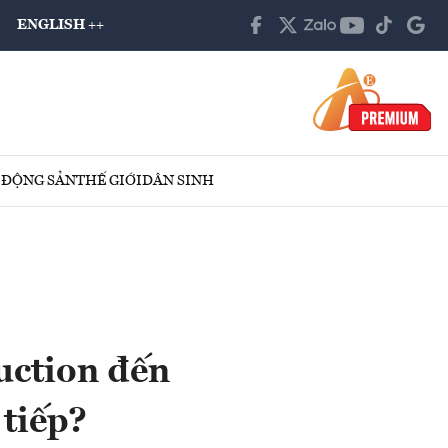
ENGLISH ++
 ĐỘNG SẢN
THẾ GIỚI
DÂN SINH
uction đến
 tiếp?