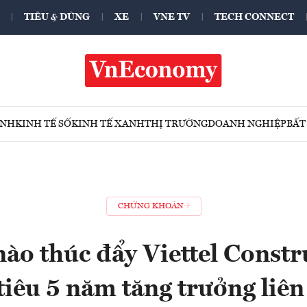
TIÊU & DÙNG
XE
VNE TV
TECH CONNECT
ÍNH
KINH TẾ SỐ
KINH TẾ XANH
THỊ TRƯỜNG
DOANH NGHIỆP
BẤT
CHỨNG KHOÁN
nào thúc đẩy Viettel Constr
iêu 5 năm tăng trưởng liên