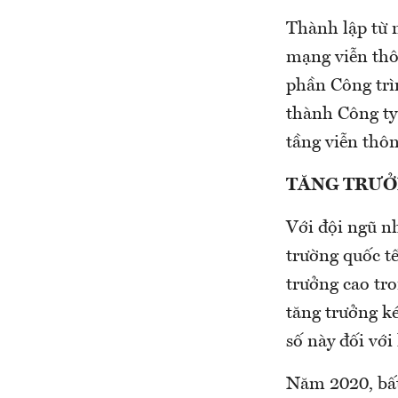
Thành lập từ n
mạng viễn thô
phần Công trìn
thành Công ty 
tầng viễn thôn
TĂNG TRƯỞN
Với đội ngũ nh
trường quốc tế
trưởng cao tr
tăng trưởng k
số này đối với
Năm 2020, bất