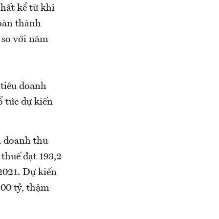
hất kể từ khi
hoàn thành
 so với năm
 tiêu doanh
ổ tức dự kiến
n doanh thu
 thuế đạt 193,2
2021. Dự kiến
00 tỷ, thậm