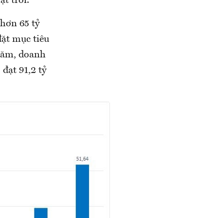
t trời.
hơn 65 tỷ
đặt mục tiêu
 năm, doanh
đạt 91,2 tỷ