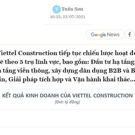
Tuấn Sơn
T
10:33, 23/07/2021
ettel Construction tiếp tục chiến lược hoạt đ
ẽ theo 5 trụ lĩnh vực, bao gồm: Đầu tư hạ tần
 tầng viễn thông, xây dựng dân dụng B2B và 
in, Giải pháp tích hợp và Vận hành khai thác..