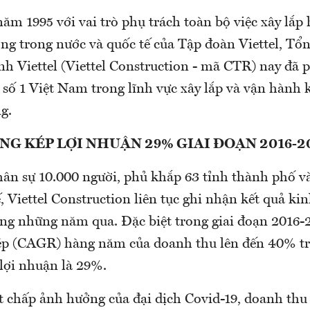
ăm 1995 với vai trò phụ trách toàn bộ việc xây lắp 
ng trong nước và quốc tế của Tập đoàn Viettel, Tổ
h Viettel (Viettel Construction - mã CTR) nay đã p
số 1 Việt Nam trong lĩnh vực xây lắp và vận hành 
g.
G KÉP LỢI NHUẬN 29% GIAI ĐOẠN 2016-2
ân sự 10.000 người, phủ khắp 63 tỉnh thành phố và 
, Viettel Construction liên tục ghi nhận kết quả k
ong những năm qua. Đặc biệt trong giai đoạn 2016-2
ép (CAGR) hàng năm của doanh thu lên đến 40% tr
 lợi nhuận là 29%.
 chấp ảnh hưởng của đại dịch Covid-19, doanh thu 