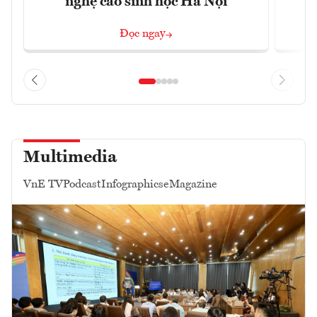
nghệ cao sinh học Hà Nội
Đọc ngay
Multimedia
VnE TV
Podcast
Infographics
eMagazine