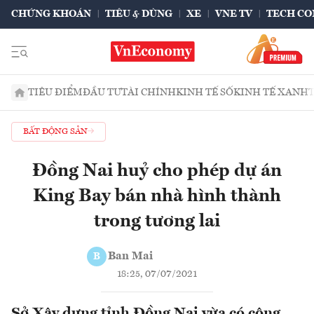
CHỨNG KHOÁN
TIÊU & DÙNG
XE
VNE TV
TECH CO
TIÊU ĐIỂM
ĐẦU TƯ
TÀI CHÍNH
KINH TẾ SỐ
KINH TẾ XANH
BẤT ĐỘNG SẢN
Đồng Nai huỷ cho phép dự án
King Bay bán nhà hình thành
trong tương lai
Ban Mai
B
18:25, 07/07/2021
Sở Xây dựng tỉnh Đồng Nai vừa có công