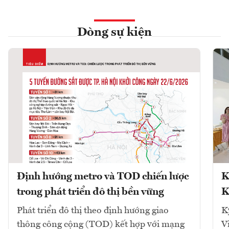
Dòng sự kiện
Định hướng metro và TOD chiến lược
K
trong phát triển đô thị bền vững
K
Phát triển đô thị theo định hướng giao
K
thông công cộng (TOD) kết hợp với mạng
V