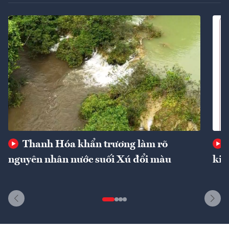
Thanh Hóa khẩn trương làm rõ
nguyên nhân nước suối Xú đổi màu
kin