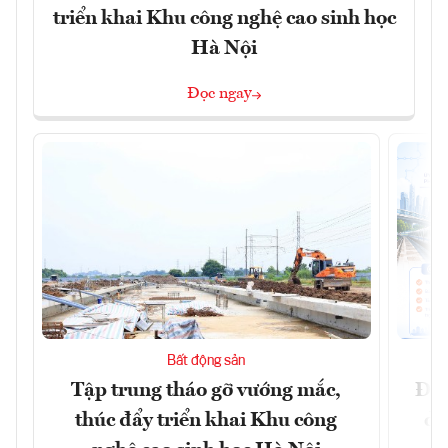
triển khai Khu công nghệ cao sinh học
Hà Nội
Đọc ngay
Bất động sản
Tập trung tháo gỡ vướng mắc,
Đồn
thúc đẩy triển khai Khu công
dự