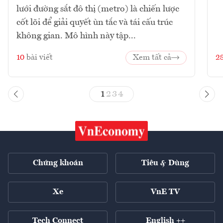
lưới đường sắt đô thị (metro) là chiến lược
cốt lõi để giải quyết ùn tắc và tái cấu trúc
không gian. Mô hình này tập...
10
bài viết
Xem tất cả
2
1
2
3
4
Chứng khoán
Tiêu & Dùng
Xe
VnE TV
Tech Connect
English ++