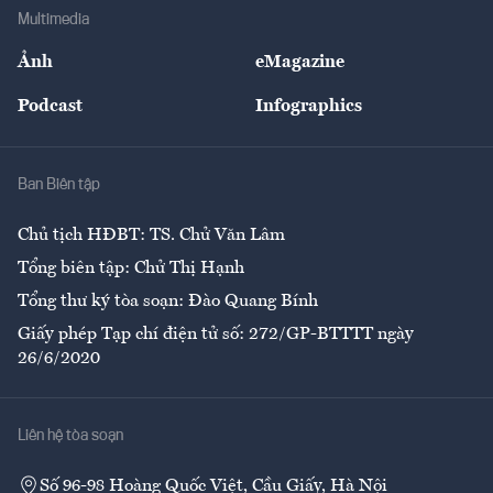
Địa phương
Thị trường
Bảo hiểm
Multimedia
Sự kiện
Nhân lực
Ảnh
eMagazine
Đẹp +
An sinh
Podcast
Infographics
Giải trí
Y tế
Nhà
Ban Biên tập
Ẩm thực
Chủ tịch HĐBT: TS. Chử Văn Lâm
Tổng biên tập: Chử Thị Hạnh
Tổng thư ký tòa soạn: Đào Quang Bính
Giấy phép Tạp chí điện tử số: 272/GP-BTTTT ngày
26/6/2020
Liên hệ tòa soạn
Số 96-98 Hoàng Quốc Việt, Cầu Giấy, Hà Nội