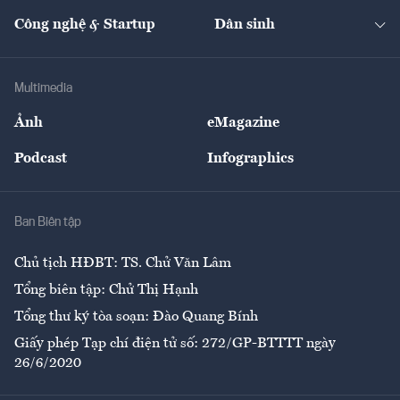
Kinh doanh
Kết nối
Tạp chí kinh tế Việt Nam
eMagazine
Nhà đầu tư
Du lịch
Công nghệ & Startup
Dân sinh
Tư vấn
Nông sản
Doanh nhân
Tư vấn Tiêu & Dùng
Infographics
Hạ tầng
Sức khỏe
Khung pháp lý
Doanh nghiệp
Địa phương
Thị trường
Bảo hiểm
Multimedia
Sự kiện
Nhân lực
Ảnh
eMagazine
Đẹp +
An sinh
Podcast
Infographics
Giải trí
Y tế
Nhà
Ban Biên tập
Ẩm thực
Chủ tịch HĐBT: TS. Chử Văn Lâm
Tổng biên tập: Chử Thị Hạnh
Tổng thư ký tòa soạn: Đào Quang Bính
Giấy phép Tạp chí điện tử số: 272/GP-BTTTT ngày
26/6/2020