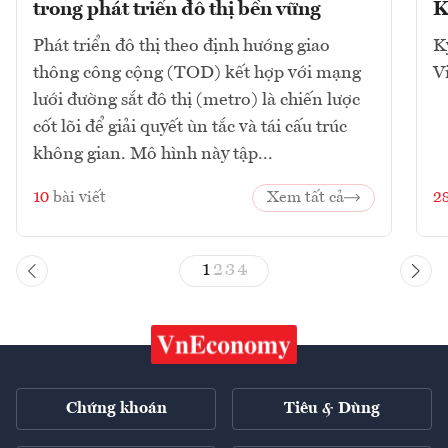
trong phát triển đô thị bền vững
K
Phát triển đô thị theo định hướng giao
K
thông công cộng (TOD) kết hợp với mạng
V
lưới đường sắt đô thị (metro) là chiến lược
cốt lõi để giải quyết ùn tắc và tái cấu trúc
không gian. Mô hình này tập...
10
bài viết
Xem tất cả
2
1
2
3
4
Chứng khoán
Tiêu & Dùng