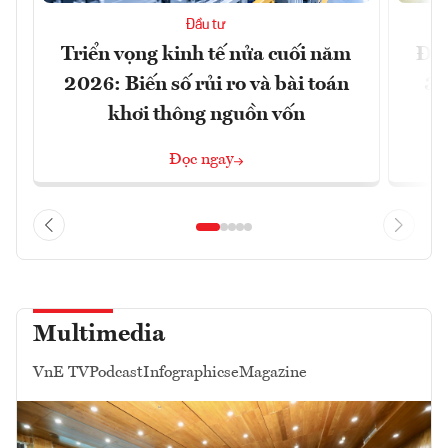
Đầu tư
Triển vọng kinh tế nửa cuối năm
Đồn
2026: Biến số rủi ro và bài toán
3 
khơi thông nguồn vốn
Đọc ngay
Multimedia
VnE TV
Podcast
Infographics
eMagazine