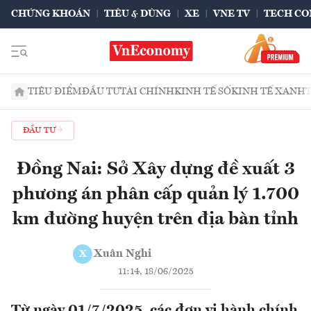
CHỨNG KHOÁN
TIÊU & DÙNG
XE
VNE TV
TECH CO
TIÊU ĐIỂM
ĐẦU TƯ
TÀI CHÍNH
KINH TẾ SỐ
KINH TẾ XANH
ĐẦU TƯ
Đồng Nai: Sở Xây dựng đề xuất 3
phương án phân cấp quản lý 1.700
km đường huyện trên địa bàn tỉnh
Xuân Nghi
X
11:14, 18/06/2025
Từ ngày 01/7/2025, các đơn vị hành chính