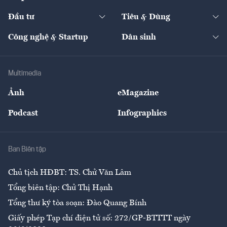
Start-up
Dự án
Công nghiệp
Chuyển động 24h
Đối thoại
The Guide
Video
Đầu tư
Tiêu & Dùng
Quản trị số
Cafe BĐS
Thị trường
Kinh doanh
Kết nối
Tạp chí kinh tế Việt Nam
eMagazine
Nhà đầu tư
Du lịch
Công nghệ & Startup
Dân sinh
Tư vấn
Nông sản
Doanh nhân
Tư vấn Tiêu & Dùng
Infographics
Hạ tầng
Sức khỏe
Khung pháp lý
Doanh nghiệp
Địa phương
Thị trường
Bảo hiểm
Multimedia
Sự kiện
Nhân lực
Ảnh
eMagazine
Đẹp +
An sinh
Podcast
Infographics
Giải trí
Y tế
Nhà
Ban Biên tập
Ẩm thực
Chủ tịch HĐBT: TS. Chử Văn Lâm
Tổng biên tập: Chử Thị Hạnh
Tổng thư ký tòa soạn: Đào Quang Bính
Giấy phép Tạp chí điện tử số: 272/GP-BTTTT ngày