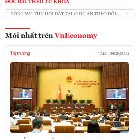
ĐỌC BÀI THEO TỪ KHOÁ
ĐỒNG NAI THU HỒI ĐẤT TẠI 12 DỰ ÁN THEO DÕI
LOẠT DỰ ÁN CHẬM TIẾN ĐỘ
Mới nhất trên
VnEconomy
Thị trường
12:03, 09/08/2026