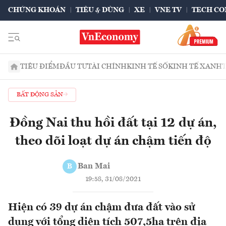
CHỨNG KHOÁN
TIÊU & DÙNG
XE
VNE TV
TECH CO
TIÊU ĐIỂM
ĐẦU TƯ
TÀI CHÍNH
KINH TẾ SỐ
KINH TẾ XANH
BẤT ĐỘNG SẢN
Đồng Nai thu hồi đất tại 12 dự án,
theo dõi loạt dự án chậm tiến độ
Ban Mai
B
19:58, 31/08/2021
Hiện có 39 dự án chậm đưa đất vào sử
dụng với tổng diện tích 507,5ha trên địa