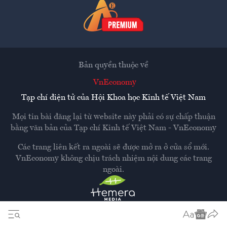
Bản quyền thuộc về
VnEconomy
Tạp chí điện tử của Hội Khoa học Kinh tế Việt Nam
Mọi tin bài đăng lại từ website này phải có sự chấp thuận
bằng văn bản của
Tạp chí Kinh tế Việt Nam - VnEconomy
Các trang liên kết ra ngoài sẽ được mở ra ở cửa sổ mới.
VnEconomy không chịu trách nhiệm nội dung các trang
ngoài.
Thiết kế và phát triển bởi
Hemera Media
Dựa trên nền tảng
Hemera AI CMS