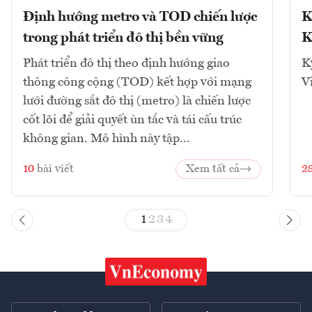
Định hướng metro và TOD chiến lược
K
trong phát triển đô thị bền vững
K
Phát triển đô thị theo định hướng giao
K
thông công cộng (TOD) kết hợp với mạng
V
lưới đường sắt đô thị (metro) là chiến lược
cốt lõi để giải quyết ùn tắc và tái cấu trúc
không gian. Mô hình này tập...
10
bài viết
Xem tất cả
2
1
2
3
4