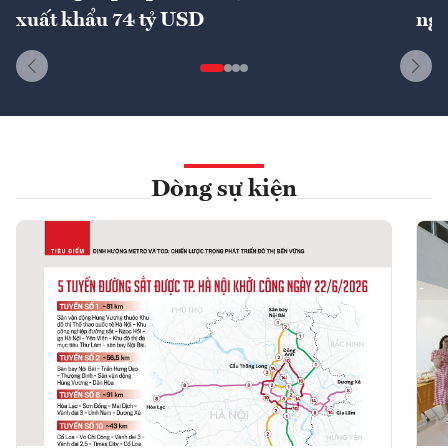
xuất khẩu 74 tỷ USD
ngu
Dòng sự kiện