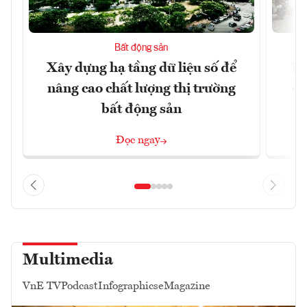
Bất động sản
Xây dựng hạ tầng dữ liệu số để
Do
nâng cao chất lượng thị trường
qu
bất động sản
Đọc ngay
Multimedia
VnE TV
Podcast
Infographics
eMagazine