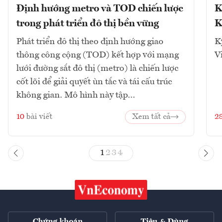
Định hướng metro và TOD chiến lược
K
trong phát triển đô thị bền vững
K
Phát triển đô thị theo định hướng giao
K
thông công cộng (TOD) kết hợp với mạng
V
lưới đường sắt đô thị (metro) là chiến lược
cốt lõi để giải quyết ùn tắc và tái cấu trúc
không gian. Mô hình này tập...
10
bài viết
Xem tất cả
2
1
2
3
4
Chứng khoán
Tiêu & Dùng