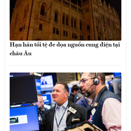
Hạn hán tồi tệ đe dọa nguồn cung điện tại
châu Âu