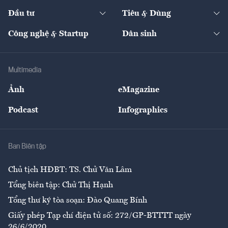
Dự án
Công nghiệp
Chuyển động 24h
Đối thoại
The Guide
Video
Đầu tư
Tiêu & Dùng
Quản trị số
Cafe BĐS
Thị trường
Kinh doanh
Kết nối
Tạp chí kinh tế Việt Nam
eMagazine
Nhà đầu tư
Du lịch
Công nghệ & Startup
Dân sinh
Tư vấn
Nông sản
Doanh nhân
Tư vấn Tiêu & Dùng
Infographics
Hạ tầng
Sức khỏe
Khung pháp lý
Doanh nghiệp
Địa phương
Thị trường
Bảo hiểm
Multimedia
Sự kiện
Nhân lực
Ảnh
eMagazine
Đẹp +
An sinh
Podcast
Infographics
Giải trí
Y tế
Nhà
Ban Biên tập
Ẩm thực
Chủ tịch HĐBT: TS. Chử Văn Lâm
Tổng biên tập: Chử Thị Hạnh
Tổng thư ký tòa soạn: Đào Quang Bính
Giấy phép Tạp chí điện tử số: 272/GP-BTTTT ngày
26/6/2020