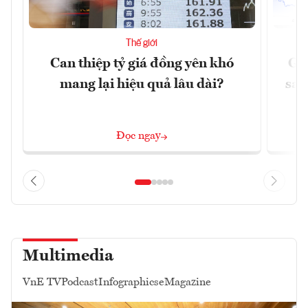
Thế giới
Can thiệp tỷ giá đồng yên khó
Gi
mang lại hiệu quả lâu dài?
sau
Đọc ngay
Multimedia
VnE TV
Podcast
Infographics
eMagazine