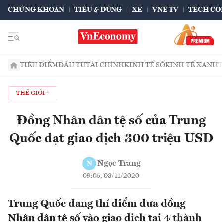
CHỨNG KHOÁN
TIÊU & DÙNG
XE
VNE TV
TECH CO
TIÊU ĐIỂM
ĐẦU TƯ
TÀI CHÍNH
KINH TẾ SỐ
KINH TẾ XANH
THẾ GIỚI
Đồng Nhân dân tệ số của Trung
Quốc đạt giao dịch 300 triệu USD
Ngọc Trang
N
09:05, 03/11/2020
Trung Quốc đang thí điểm đưa đồng
Nhân dân tệ số vào giao dịch tại 4 thành