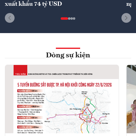
xuất khẩu 74 tỷ USD
ngu
Dòng sự kiện