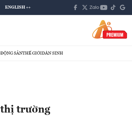
ENGLISH ++
 ĐỘNG SẢN
THẾ GIỚI
DÂN SINH
thị trường