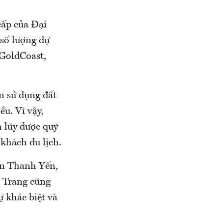
cấp của Đại
số lượng dự
 GoldCoast,
n sử dụng đất
ều. Vì vậy,
 lũy được quỹ
 khách du lịch.
ần Thanh Yến,
a Trang cũng
 khác biệt và