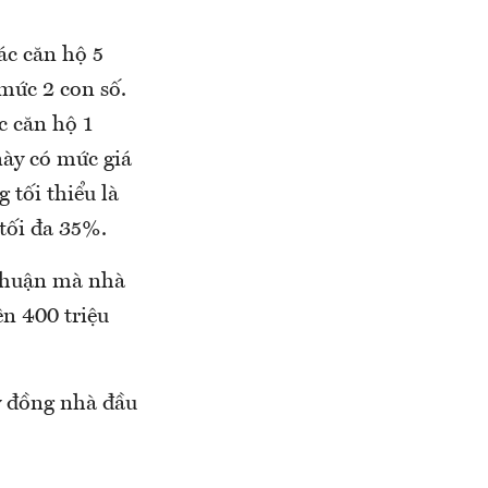
ác căn hộ 5
 mức 2 con số.
ợc căn hộ 1
này có mức giá
 tối thiểu là
tối đa 35%.
 nhuận mà nhà
ên 400 triệu
ỷ đồng nhà đầu