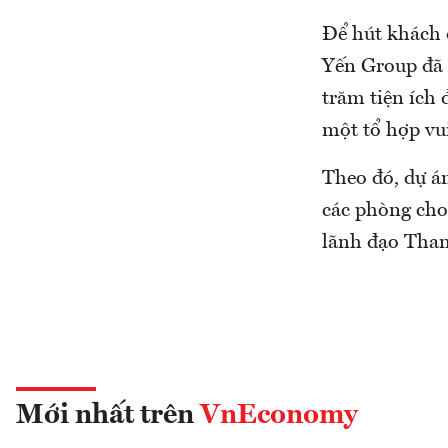
Để hút khách 
Yến Group đã 
trăm tiện ích
một tổ hợp vui
Theo đó, dự án
các phòng cho
lãnh đạo Than
Mới nhất trên
VnEconomy