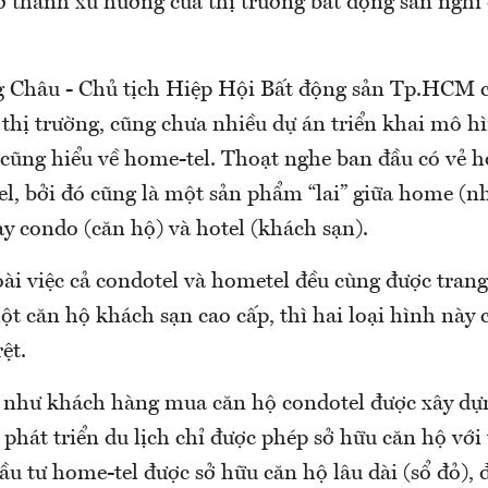
rở thành xu hướng của thị trường bất động sản nghỉ
Châu - Chủ tịch Hiệp Hội Bất động sản Tp.HCM c
 thị trường, cũng chưa nhiều dự án triển khai mô h
 cũng hiểu về home-tel. Thoạt nghe ban đầu có vẻ 
l, bởi đó cũng là một sản phẩm “lai” giữa home (nh
y condo (căn hộ) và hotel (khách sạn).
ài việc cả condotel và hometel đều cùng được trang 
ột căn hộ khách sạn cao cấp, thì hai loại hình này
ệt.
 như khách hàng mua căn hộ condotel được xây dựn
phát triển du lịch chỉ được phép sở hữu căn hộ với
ầu tư home-tel được sở hữu căn hộ lâu dài (sổ đỏ),