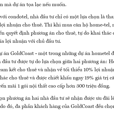
àn mà dự án tọa lạc nếu muốn.
với condotel, nhà đầu tư chỉ có một lựa chọn là t
 lợi nhuận cho thuê. Thì khi mua căn hộ home-tel, 
ền quyết định phương án cho thuê, tự do khai thác
a lợi nhuận với chủ đầu tư.
dự án GoldCoast - một trong những dự án hometel đầ
 đầu tư được tự do lựa chọn giữa hai phương án: H
cam kết cho thuê và nhận về tối thiểu 10% lợi nhuậ
hác cho thuê và được chiết khấu ngay 19% giá trị c
ến mãi 1 gói nội thất cao cấp hơn 300 triệu đồng.
họn phương án hai nhà đầu tư sẽ nhận được ưu đãi 
ộ, do đó, đa phần khách hàng của GoldCoast đều ch