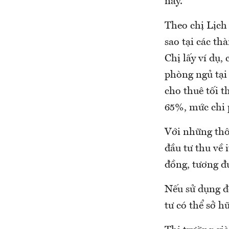
này.
Theo chị Lịch 
sao tại các th
Chị lấy ví dụ, 
phòng ngủ tại
cho thuê tối t
65%, mức chi 
Với những thô
đầu tư thu về 
đồng, tương 
Nếu sử dụng đ
tư có thể sở h