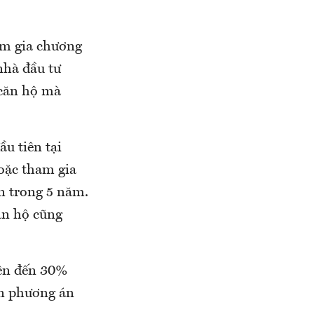
ham gia chương
nhà đầu tư
 căn hộ mà
u tiên tại
oặc tham gia
n trong 5 năm.
ăn hộ cũng
lên đến 30%
ọn phương án