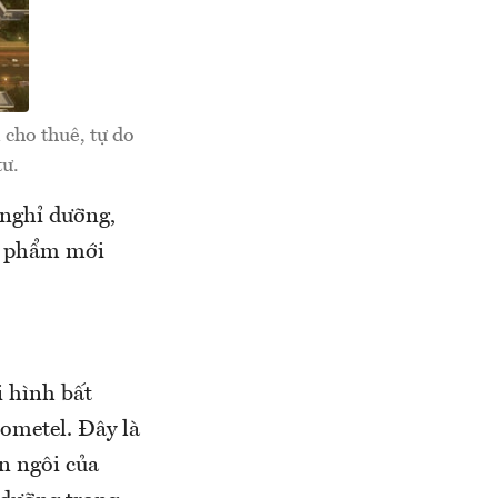
cho thuê, tự do
tư.
 nghỉ dưỡng,
ản phẩm mới
i hình bất
hometel. Đây là
n ngôi của