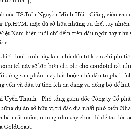
àu tiềm năng
h của TS.Trần Nguyễn Minh Hải - Giảng viên cao 
 Tp.HCM, mặc dù sở hữu những ưu thế, tuy nhiên 
 Việt Nam hiện mới chỉ đếm trên đầu ngón tay như
ide.
iến loại hình này kén nhà đầu tư là do chi phí tiề
hometel này sẽ lớn hơn chi phí cho condotel rất nhi
i dòng sản phẩm này bắt buộc nhà đầu tư phải tích
ng vốn và đầu tư tiện ích đa dạng và đồng bộ để hút
ị Uyển Thanh - Phó tổng giám đốc Công ty Cổ ph
những dự án sở hữu vị trí đắc địa nhất phố biển Nh
á bán rất mềm, nhưng như vậy chưa đủ để tạo lên sự
a GoldCoast.