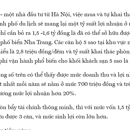
- một nhà đầu tư từ Hà Nội, việc mua và tự khai th
ành phố du lịch sẽ mang lại một tỷ suất lợi nhuận ở
chỉ cần bỏ ra 1,5 -1,6 tỷ đồng là đã có thể sở hữu đư
 phố biển Nha Trang. Các căn hộ 5 sao tại khu vực 
hiểu là 2,8 triệu đồng/đêm và tỷ suất khai thác phòng
phí vận hành phổ biến cho khối khách sạn 5 sao là 
ng số trên có thể thấy được mức doanh thu và lợi
it nhất mỗi năm sẽ nằm ở mức 700 triệu đồng và tr
đương mức lợi nhuận hơn 20%.
òn bẩy tài chính thông minh, thì với mức vốn 1,5 t
ữu được 3 căn, và mức sinh lợi còn lớn hơn.