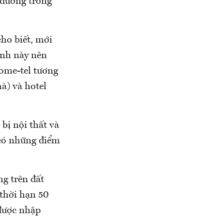
 dưỡng trong
ho biết, mới
ình này nên
home-tel tương
à) và hotel
bị nội thất và
 có những điểm
g trên đất
 thời hạn 50
 được nhập