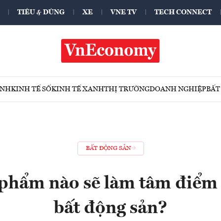
TIÊU & DÙNG
XE
VNE TV
TECH CONNECT
ÍNH
KINH TẾ SỐ
KINH TẾ XANH
THỊ TRƯỜNG
DOANH NGHIỆP
BẤT
BẤT ĐỘNG SẢN
phẩm nào sẽ làm tâm điểm 
bất động sản?