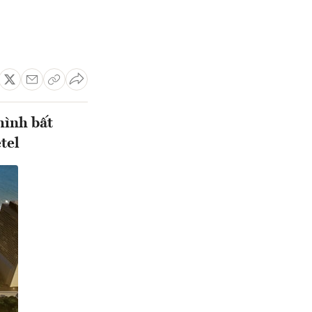
hình bất
tel