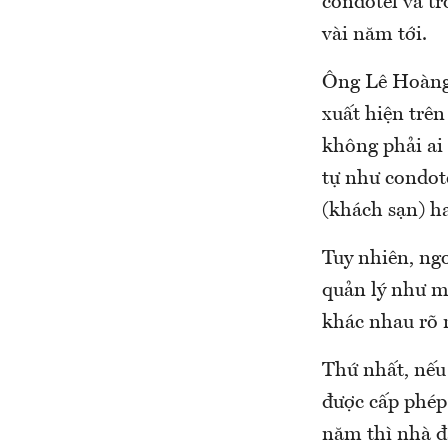
condotel và t
vài năm tới.
Ông Lê Hoàng 
xuất hiện trên
không phải ai
tự như condote
(khách sạn) ha
Tuy nhiên, ngo
quản lý như m
khác nhau rõ r
Thứ nhất, nếu
được cấp phép 
năm thì nhà đ