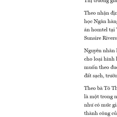
Thị trường gi
Theo nhận địn
học Ngân hàng
án homtel tại
Sunsire Rivers
Nguyên nhân kh
cho loại hình 
muốn theo đuổ
đất sạch, trườ
Theo bà Tô Th
là một trong 
như có mức gi
thành công củ