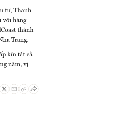
ầu tư, Thanh
i với hàng
dCoast thành
 Nha Trang.
ấp kín tất cả
ng năm, vị