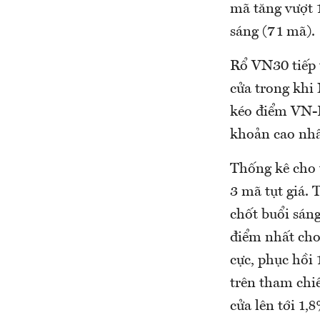
mã tăng vượt 1
sáng (71 mã).
Rổ VN30 tiếp t
cửa trong khi
kéo điểm VN-I
khoản cao nhấ
Thống kê cho t
3 mã tụt giá.
chốt buổi sán
điểm nhất cho
cực, phục hồi
trên tham chi
cửa lên tới 1,