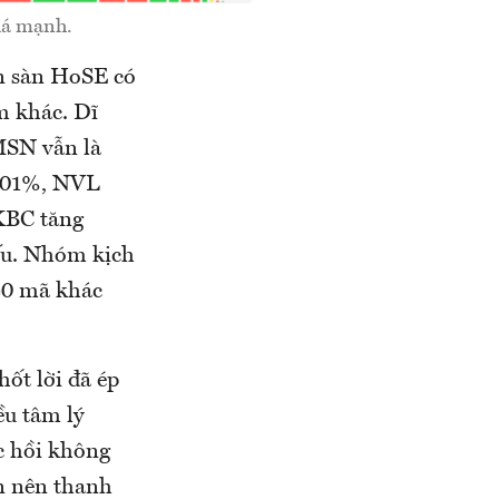
iá mạnh.
àn sàn HoSE có
m khác. Dĩ
MSN vẫn là
,01%, NVL
KBC tăng
iếu. Nhóm kịch
40 mã khác
hốt lời đã ép
ều tâm lý
c hồi không
n nên thanh