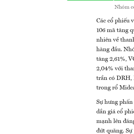
Nhóm cổ
Các cổ phiếu 
106 mã tăng q
nhiên về than
hàng đầu. Nh
tăng 2,61%, V
2,04% với tha
trần có DRH,
trong rổ Midc
Sự hưng phấn c
dần giá cổ ph
mạnh lên đáng
đứt quãng. Sự