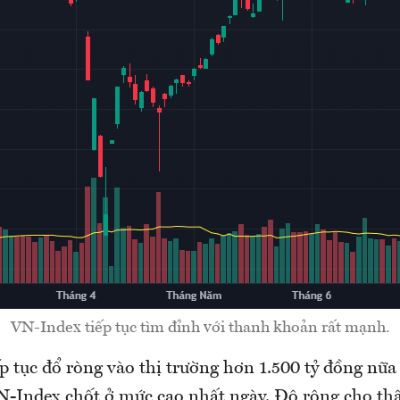
VN-Index tiếp tục tìm đỉnh với thanh khoản rất mạnh.
p tục đổ ròng vào thị trường hơn 1.500 tỷ đồng nữa
-Index chốt ở mức cao nhất ngày. Độ rộng cho thấ