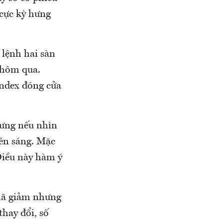
 cực kỳ hưng
 lệnh hai sàn
 hôm qua.
Index đóng cửa
hưng nếu nhìn
iên sáng. Mặc
Điều này hàm ý
 mã giảm nhưng
hay đổi, số