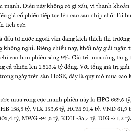
m mạnh. Điều này không có gì xấu, vì thanh khoản
ếu giá cổ phiếu tiếp tục lên cao sau nhịp chốt lời b
n tích cực.
 đầu tư nước ngoài vẫn đang kích thích thị trườn
 không nghỉ. Riêng chiều nay, khối này giải ngân t
 chí cao hơn phiên sáng 9%. Giá trị mua ròng tăng 
 cả phiên lên 1.513,4 tỷ đồng. Với tổng giá trị giả
 trong ngày trên sàn HoSE, đây là quy mô mua cao k
được mua ròng cực mạnh phiên này là HPG 669,5 tỷ,
SHB 158,8 tỷ, VIX 153,6 tỷ, HCM 91,4 tỷ, VND 61,9 t
05,4 tỷ, MWG -94,5 tỷ, KDH -85,7 tỷ, DIG -71,2 tỷ