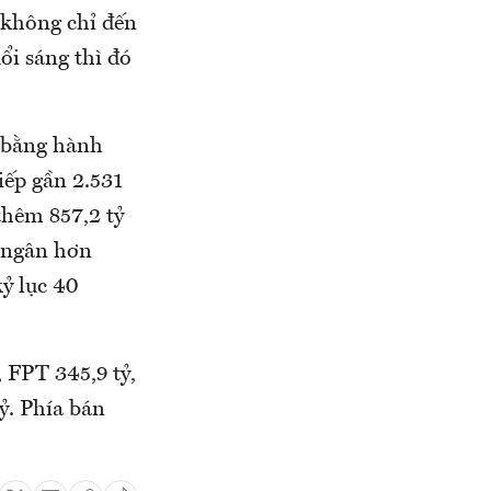
 không chỉ đến
uổi sáng thì đó
g bằng hành
iếp gần 2.531
thêm 857,2 tỷ
i ngân hơn
ỷ lục 40
 FPT 345,9 tỷ,
ỷ. Phía bán
.