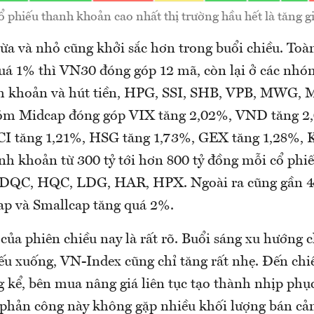
 phiếu thanh khoản cao nhất thị trường hầu hết là tăng g
vừa và nhỏ cũng khởi sắc hơn trong buổi chiều. To
uá 1% thì VN30 đóng góp 12 mã, còn lại ở các nhó
h khoản và hút tiền, HPG, SSI, SHB, VPB, MWG, 
óm Midcap đóng góp VIX tăng 2,02%, VND tăng 2
CI tăng 1,21%, HSG tăng 1,73%, GEX tăng 1,28%, 
nh khoản từ 300 tỷ tới hơn 800 tỷ đồng mỗi cổ ph
 DQC, HQC, LDG, HAR, HPX. Ngoài ra cũng gần 
ap và Smallcap tăng quá 2%.
ủa phiên chiều nay là rất rõ. Buổi sáng xu hướng c
iếu xuống, VN-Index cũng chỉ tăng rất nhẹ. Đến chi
 kể, bên mua nâng giá liên tục tạo thành nhịp phụ
 phản công này không gặp nhiều khối lượng bán cả