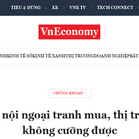
TIÊU & DÙNG
XE
VNE TV
TECH CONNECT
ÍNH
KINH TẾ SỐ
KINH TẾ XANH
THỊ TRƯỜNG
DOANH NGHIỆP
BẤT
CHỨNG KHOÁN
 nội ngoại tranh mua, thị t
không cưỡng được