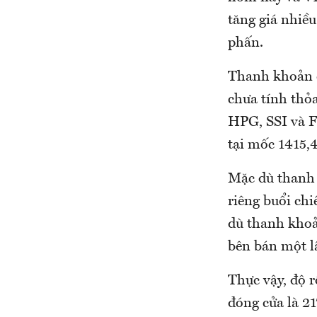
tăng giá nhiều
phấn.
Thanh khoản c
chưa tính thỏ
HPG, SSI và F
tại mốc 1415,4
Mặc dù thanh 
riêng buổi chi
dù thanh khoả
bên bán một lầ
Thực vậy, độ 
đóng cửa là 2