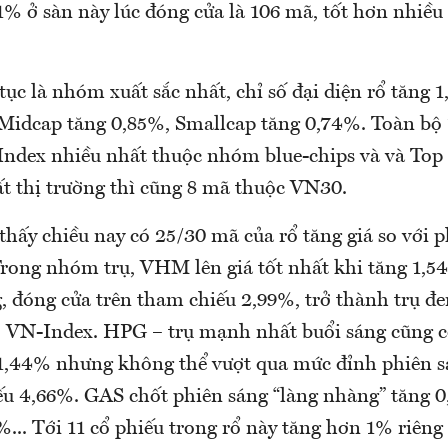
% ở sàn này lúc đóng cửa là 106 mã, tốt hơn nhiều 
ục là nhóm xuất sắc nhất, chỉ số đại diện rổ tăng 
 Midcap tăng 0,85%, Smallcap tăng 0,74%. Toàn bộ 
ndex nhiều nhất thuộc nhóm blue-chips và và Top
t thị trường thì cũng 8 mã thuộc VN30.
hấy chiều nay có 25/30 mã của rổ tăng giá so với p
 Trong nhóm trụ, VHM lên giá tốt nhất khi tăng 1,5
g, đóng cửa trên tham chiếu 2,99%, trở thành trụ đ
 VN-Index. HPG – trụ mạnh nhất buổi sáng cũng có
 1,44% nhưng không thể vượt qua mức đỉnh phiên s
ếu 4,66%. GAS chốt phiên sáng “làng nhàng” tăng 
8%... Tới 11 cổ phiếu trong rổ này tăng hơn 1% riêng