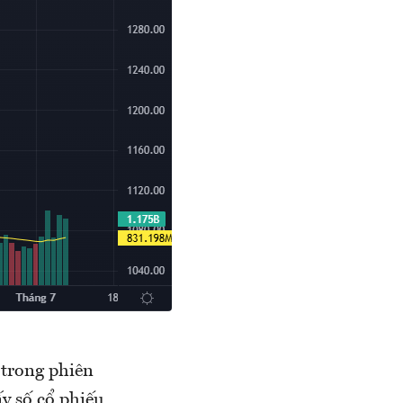
 trong phiên
y số cổ phiếu