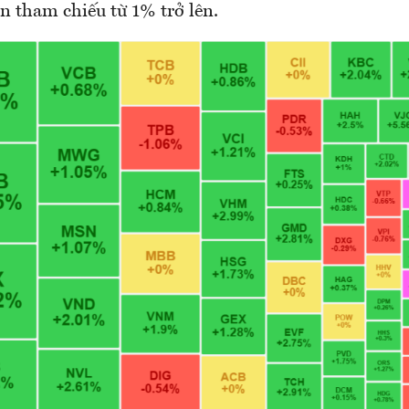
n tham chiếu từ 1% trở lên.