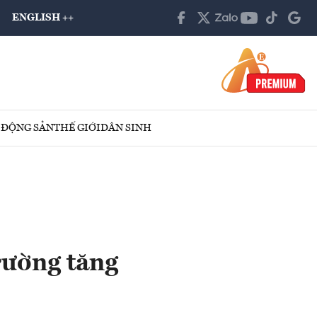
ENGLISH ++
 ĐỘNG SẢN
THẾ GIỚI
DÂN SINH
rường tăng