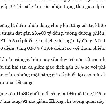
 gấp 2,4 lần số giảm, xác nhận trạng thái giao dịch
ũng là điểm nhấn đáng chú ý khi tổng giá trị khớp
a thuận đạt gần 28.400 tỷ đồng, tương đương phiên
PT là 3 cổ phiếu giao dịch vượt ngàn tỷ đồng. VN-
6 điểm, tăng 0,96% ( 13,4 điểm) so với tham chiếu.
khoản cả ngày hôm nay vẫn duy trì mức rất cao n
ều thì hai sàn đã giảm giao dịch gần 23% so với ph
n giảm nhưng mặt bằng giá cổ phiếu lại cao hơn. 
n nữa tiết cung.
rộng sàn HoSE chốt buổi sáng là 164 mã tăng/129
17 mã tăng/92 mã giảm. Không chỉ tương quan này t