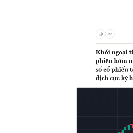
Khối ngoại t
phiên hôm na
số cổ phiếu t
dịch cực kỳ 