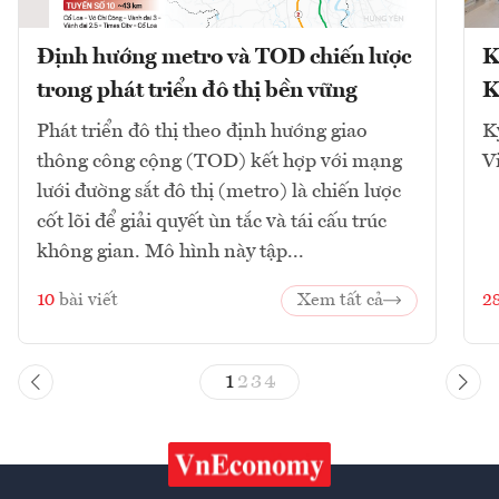
Định hướng metro và TOD chiến lược
K
trong phát triển đô thị bền vững
K
Phát triển đô thị theo định hướng giao
K
thông công cộng (TOD) kết hợp với mạng
V
lưới đường sắt đô thị (metro) là chiến lược
cốt lõi để giải quyết ùn tắc và tái cấu trúc
không gian. Mô hình này tập...
10
bài viết
Xem tất cả
2
1
2
3
4