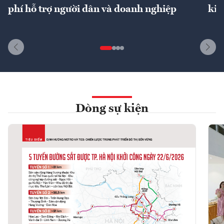
phí hỗ trợ người dân và doanh nghiệp
kin
Dòng sự kiện