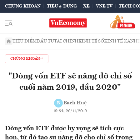
CHỨNG KHOÁN
TIÊU & DÙNG
XE
VNE TV
TECH CO
TIÊU ĐIỂM
ĐẦU TƯ
TÀI CHÍNH
KINH TẾ SỐ
KINH TẾ XANH
CHỨNG KHOÁN
"Dòng vốn ETF sẽ nâng đỡ chỉ số
cuối năm 2019, đầu 2020"
Bạch Huệ
B
18:54, 26/11/2019
Dòng vốn ETF được hy vọng sẽ tích cực
hơn, từ đó tạo sự nâng đỡ cho chỉ số trong