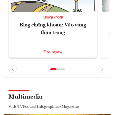
Chứng khoán
Blog chứng khoán: Vào vùng
V
thận trọng
ph
Đọc ngay
Multimedia
VnE TV
Podcast
Infographics
eMagazine