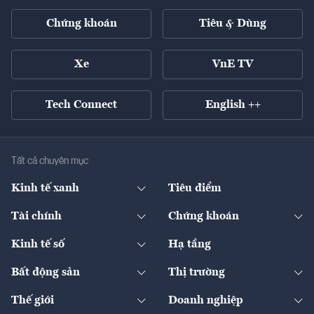
Chứng khoán
Tiêu & Dùng
Xe
VnE TV
Tech Connect
English ++
Tất cả chuyên mục
Kinh tế xanh
Tiêu điểm
Chuyển động xanh
Tài chính
Chứng khoán
Pháp lý
Ngân hàng
Doanh nghiệp niêm yết
Kinh tế số
Hạ tầng
Thương hiệu xanh
Thị trường vốn
Thị trường
Sản phẩm - Thị trường
Bất động sản
Thị trường
Diễn đàn
Thuế
Đầu tư
Tài sản số
Chính sách
Xuất nhập khẩu
Thế giới
Doanh nghiệp
Bảo hiểm
Quốc tế
Dịch vụ số