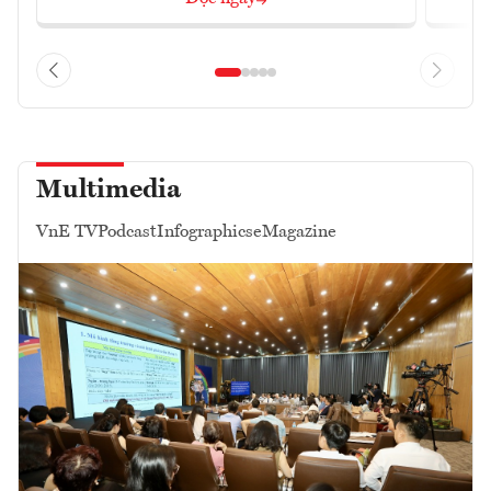
Multimedia
VnE TV
Podcast
Infographics
eMagazine