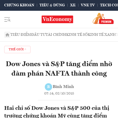
CHỨNG KHOÁN
TIÊU & DÙNG
XE
VNE TV
TECH CO
TIÊU ĐIỂM
ĐẦU TƯ
TÀI CHÍNH
KINH TẾ SỐ
KINH TẾ XANH
THẾ GIỚI
Dow Jones và S&P tăng điểm nhờ
đàm phán NAFTA thành công
Bình Minh
B
07:14, 02/10/2018
Hai chỉ số Dow Jones và S&P 500 của thị
trường chứng khoán Mỹ cùng tăng điểm