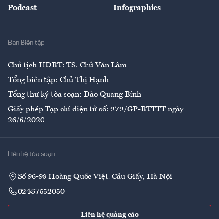
Podcast
Infographics
Giải trí
Y tế
Nhà
Ban Biên tập
Ẩm thực
Chủ tịch HĐBT: TS. Chử Văn Lâm
Tổng biên tập: Chử Thị Hạnh
Tổng thư ký tòa soạn: Đào Quang Bính
Giấy phép Tạp chí điện tử số: 272/GP-BTTTT ngày
26/6/2020
Liên hệ tòa soạn
Số 96-98 Hoàng Quốc Việt, Cầu Giấy, Hà Nội
02437552050
Liên hệ quảng cáo