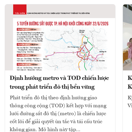
Định hướng metro và TOD chiến lược
K
trong phát triển đô thị bền vững
K
Phát triển đô thị theo định hướng giao
K
thông công cộng (TOD) kết hợp với mạng
V
lưới đường sắt đô thị (metro) là chiến lược
cốt lõi để giải quyết ùn tắc và tái cấu trúc
không gian. Mô hình này tập...