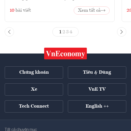
10
bài viết
Xem tất cả
2
1
2
3
4
Chứng khoán
Tiêu & Dùng
Xe
VnE TV
Tech Connect
English ++
Tất cả chuyên mục