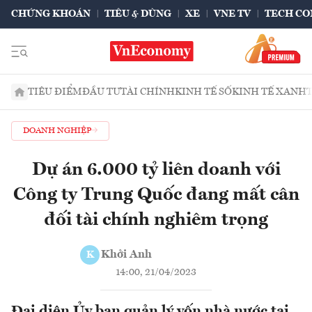
CHỨNG KHOÁN
TIÊU & DÙNG
XE
VNE TV
TECH CO
TIÊU ĐIỂM
ĐẦU TƯ
TÀI CHÍNH
KINH TẾ SỐ
KINH TẾ XANH
DOANH NGHIỆP
Dự án 6.000 tỷ liên doanh với
Công ty Trung Quốc đang mất cân
đối tài chính nghiêm trọng
Khởi Anh
K
14:00, 21/04/2023
Đại diện Ủy ban quản lý vốn nhà nước tại