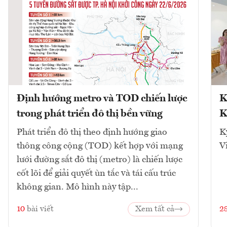
Định hướng metro và TOD chiến lược
K
trong phát triển đô thị bền vững
K
Phát triển đô thị theo định hướng giao
K
thông công cộng (TOD) kết hợp với mạng
V
lưới đường sắt đô thị (metro) là chiến lược
cốt lõi để giải quyết ùn tắc và tái cấu trúc
không gian. Mô hình này tập...
10
bài viết
Xem tất cả
2