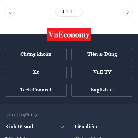
1
2
3
4
Chứng khoán
Tiêu & Dùng
Xe
VnE TV
Tech Connect
English ++
Tất cả chuyên mục
Kinh tế xanh
Tiêu điểm
Chuyển động xanh