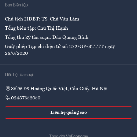
Ban Biên tập
Ẩm thực
Chủ tịch HĐBT: TS. Chử Văn Lâm
Tổng biên tập: Chử Thị Hạnh
Tổng thư ký tòa soạn: Đào Quang Bính
Giấy phép Tạp chí điện tử số: 272/GP-BTTTT ngày
26/6/2020
Liên hệ tòa soạn
Số 96-98 Hoàng Quốc Việt, Cầu Giấy, Hà Nội
02437552050
Liên hệ quảng cáo
Theo dõi VnEconomy