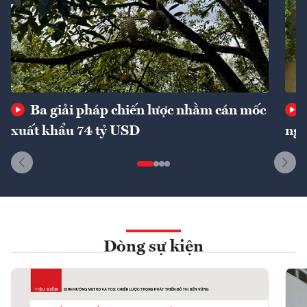
Ba giải pháp chiến lược nhằm cán mốc
xuất khẩu 74 tỷ USD
ngu
Dòng sự kiện