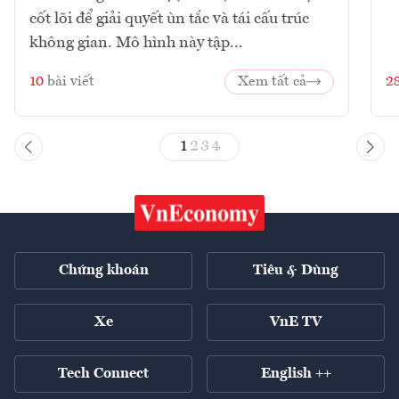
cốt lõi để giải quyết ùn tắc và tái cấu trúc
không gian. Mô hình này tập...
10
bài viết
Xem tất cả
2
1
2
3
4
Chứng khoán
Tiêu & Dùng
Xe
VnE TV
Tech Connect
English ++