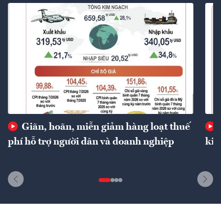
Giãn, hoãn, miễn giảm hàng loạt thuế
phí hỗ trợ người dân và doanh nghiệp
kin