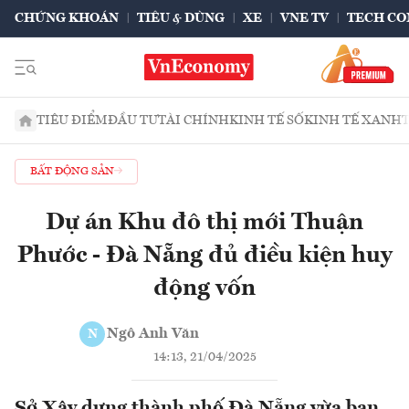
CHỨNG KHOÁN
TIÊU & DÙNG
XE
VNE TV
TECH CO
TIÊU ĐIỂM
ĐẦU TƯ
TÀI CHÍNH
KINH TẾ SỐ
KINH TẾ XANH
BẤT ĐỘNG SẢN
Dự án Khu đô thị mới Thuận
Phước - Đà Nẵng đủ điều kiện huy
động vốn
Ngô Anh Văn
N
14:13, 21/04/2025
Sở Xây dựng thành phố Đà Nẵng vừa ban