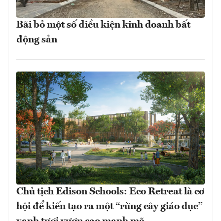
Bãi bỏ một số điều kiện kinh doanh bất
động sản
Chủ tịch Edison Schools: Eco Retreat là cơ
hội để kiến tạo ra một “rừng cây giáo dục”