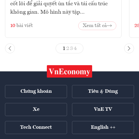
cốt lõi để giải quyết ùn tắc và tái cấu trúc
không gian. Mô hình này tập...
10
bài viết
Xem tất cả
2
1
2
3
4
Chứng khoán
Tiêu & Dùng
Xe
VnE TV
Tech Connect
English ++