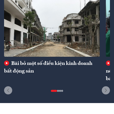
Bãi bỏ một số điều kiện kinh doanh
bất động sản
nôn
bất