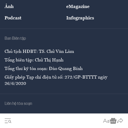
Sự kiện
Nhân lực
Ảnh
eMagazine
Đẹp +
An sinh
Podcast
Infographics
Giải trí
Y tế
Nhà
Ban Biên tập
Ẩm thực
Chủ tịch HĐBT: TS. Chử Văn Lâm
Tổng biên tập: Chử Thị Hạnh
Tổng thư ký tòa soạn: Đào Quang Bính
Giấy phép Tạp chí điện tử số: 272/GP-BTTTT ngày
26/6/2020
Liên hệ tòa soạn
Số 96-98 Hoàng Quốc Việt, Cầu Giấy, Hà Nội
02437552050