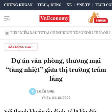
CHỨNG KHOÁN
TIÊU & DÙNG
XE
VNE TV
TECH CO
TIÊU ĐIỂM
ĐẦU TƯ
TÀI CHÍNH
KINH TẾ SỐ
KINH TẾ XANH
BẤT ĐỘNG SẢN
Dự án văn phòng, thương mại
“tăng nhiệt” giữa thị trường trầm
lắng
Tuấn Sơn
T
17:35, 04/12/2023
Với thanh khoản ổn định, tỷ lệ lấp đầy