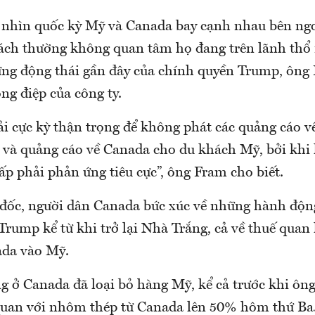
i nhìn quốc kỳ Mỹ và Canada bay cạnh nhau bên ng
hách thường không quan tâm họ đang trên lãnh thổ
ững động thái gần đây của chính quyền Trump, ông
ng điệp của công ty.
ải cực kỳ thận trọng để không phát các quảng cáo 
và quảng cáo về Canada cho du khách Mỹ, bởi khi 
ấp phải phản ứng tiêu cực”, ông Fram cho biết.
đốc, người dân Canada bức xúc về những hành độn
rump kể từ khi trở lại Nhà Trắng, cả về thuế quan 
ada vào Mỹ.
g ở Canada đã loại bỏ hàng Mỹ, kể cả trước khi ôn
quan với nhôm thép từ Canada lên 50% hôm thứ Ba