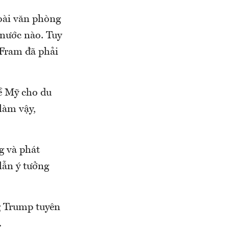
oài văn phòng
 nước nào. Tuy
 Fram đã phải
về Mỹ cho du
làm vậy,
g và phát
lẫn ý tưởng
g Trump tuyên
.