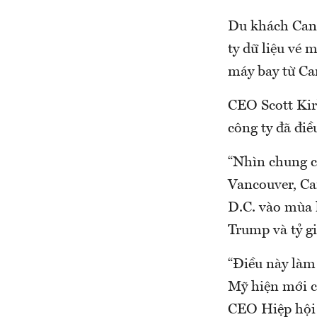
Du khách Cana
ty dữ liệu vé 
máy bay từ Ca
CEO Scott Kir
công ty đã đi
“Nhìn chung ch
Vancouver, Can
D.C. vào mùa 
Trump và tỷ g
“Điều này làm 
Mỹ hiện mới c
CEO Hiệp hội 