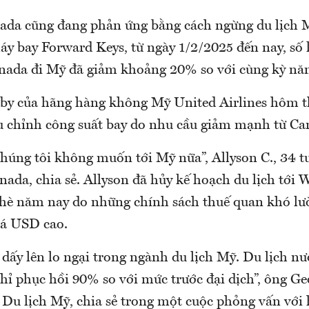
da cũng đang phản ứng bằng cách ngừng du lịch 
máy bay Forward Keys, từ ngày 1/2/2025 đến nay, số 
nada đi Mỹ đã giảm khoảng 20% so với cùng kỳ nă
by của hãng hàng không Mỹ United Airlines hôm t
ều chỉnh công suất bay do nhu cầu giảm mạnh từ Ca
úng tôi không muốn tới Mỹ nữa”, Allyson C., 34 tu
ada, chia sẻ. Allyson đã hủy kế hoạch du lịch tới
hè năm nay do những chính sách thuế quan khó lư
iá USD cao.
dấy lên lo ngại trong ngành du lịch Mỹ. Du lịch nư
hỉ phục hồi 90% so với mức trước đại dịch”, ông Ge
Du lịch Mỹ, chia sẻ trong một cuộc phỏng vấn với 