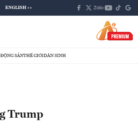
ENGLISH ++
 ĐỘNG SẢN
THẾ GIỚI
DÂN SINH
ng Trump