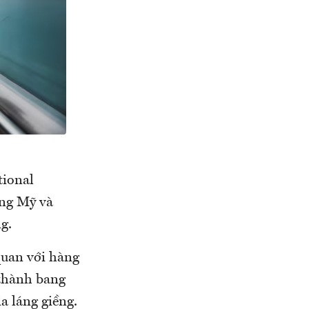
tional
àng Mỹ và
g.
quan với hàng
 thành bang
a láng giềng.