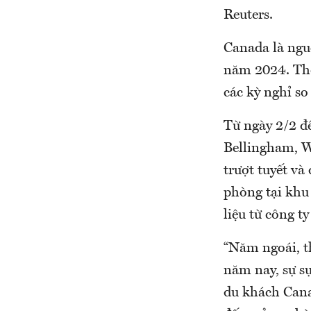
Reuters.
Canada là ngu
năm 2024. The
các kỳ nghỉ so
Từ ngày 2/2 đế
Bellingham, W
trượt tuyết và
phòng tại khu
liệu từ công t
“Năm ngoái, t
năm nay, sự s
du khách Canad