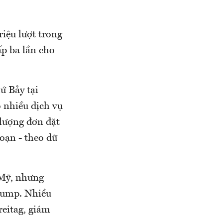
iệu lượt trong
p ba lần cho
ứ Bảy tại
 nhiều dịch vụ
 lượng đơn đặt
oạn - theo dữ
 Mỹ, nhưng
rump. Nhiều
reitag, giám