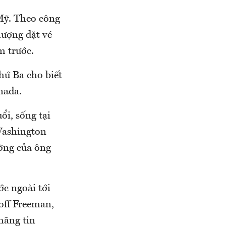
Mỹ. Theo công
lượng đặt vé
m trước.
hứ Ba cho biết
nada.
ổi, sống tại
 Washington
ờng của ông
ớc ngoài tới
off Freeman,
hãng tin