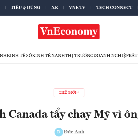
TIÊU & DÙNG
XE
VNE TV
TECH CONNECT
ÍNH
KINH TẾ SỐ
KINH TẾ XANH
THỊ TRƯỜNG
DOANH NGHIỆP
BẤT
THẾ GIỚI
h Canada tẩy chay Mỹ vì ô
Đức Anh
Đ