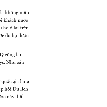
ada không mặn
ọi khách nước
 họ ở lại trên
ớc đó họ được
ỹ cũng lần
ys. Nhu cầu
 quốc gia láng
p hội Du lịch
ớc này thất