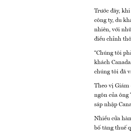
Trước đây, kh
công ty, du k
nhiên, với nh
điều chỉnh thô
“Chúng tôi ph
khách Canada 
chúng tôi đã v
Theo vị Giám 
ngôn của ông T
sáp nhập Can
Nhiều cửa hàn
bố tăng thuế 