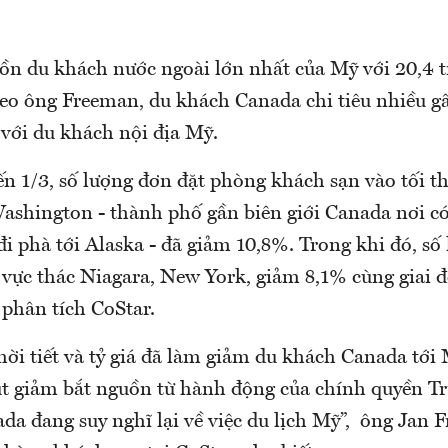
ồn du khách nước ngoài lớn nhất của Mỹ với 20,4 tr
o ông Freeman, du khách Canada chi tiêu nhiều gấ
 với du khách nội địa Mỹ.
n 1/3, số lượng đơn đặt phòng khách sạn vào tối th
ashington - thành phố gần biên giới Canada nơi có
 đi phà tới Alaska - đã giảm 10,8%. Trong khi đó, số
 vực thác Niagara, New York, giảm 8,1% cùng giai đ
y phân tích CoStar.
hời tiết và tỷ giá đã làm giảm du khách Canada tới
ụt giảm bắt nguồn từ hành động của chính quyền T
a đang suy nghĩ lại về việc du lịch Mỹ”, ông Jan F