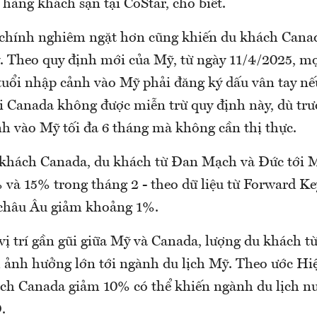
hàng khách sạn tại CoStar, cho biết.
 chính nghiêm ngặt hơn cũng khiến du khách Can
. Theo quy định mới của Mỹ, từ ngày 11/4/2025, m
tuổi nhập cảnh vào Mỹ phải đăng ký dấu vân tay nếu
i Canada không được miễn trừ quy định này, dù trư
h vào Mỹ tối đa 6 tháng mà không cần thị thực.
khách Canada, du khách từ Đan Mạch và Đức tới M
 và 15% trong tháng 2 - theo dữ liệu từ Forward Ke
 châu Âu giảm khoảng 1%.
vị trí gần gũi giữa Mỹ và Canada, lượng du khách từ
m ảnh hưởng lớn tới ngành du lịch Mỹ. Theo ước Hiệ
ch Canada giảm 10% có thể khiến ngành du lịch nư
.