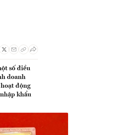
ột số điều
nh doanh
 hoạt động
, nhập khẩu