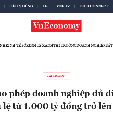
TIÊU & DÙNG
XE
VNE TV
TECH CONNECT
ÍNH
KINH TẾ SỐ
KINH TẾ XANH
THỊ TRƯỜNG
DOANH NGHIỆP
BẤT
TÀI CHÍNH
ho phép doanh nghiệp đủ đi
 lệ từ 1.000 tỷ đồng trở lên