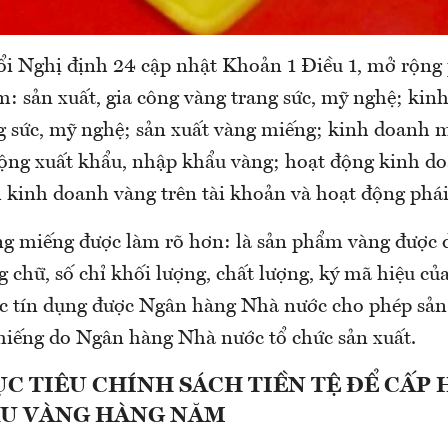
ổi Nghị định 24 cập nhật Khoản 1 Điều 1, mở rộng
m: sản xuất, gia công vàng trang sức, mỹ nghệ; ki
g sức, mỹ nghệ; sản xuất vàng miếng; kinh doanh 
ộng xuất khẩu, nhập khẩu vàng; hoạt động kinh d
 kinh doanh vàng trên tài khoản và hoạt động phái
g miếng được làm rõ hơn: là sản phẩm vàng được 
 chữ, số chỉ khối lượng, chất lượng, ký mã hiệu c
ức tín dụng được Ngân hàng Nhà nước cho phép sản
iếng do Ngân hàng Nhà nước tổ chức sản xuất.
C TIÊU CHÍNH SÁCH TIỀN TỆ ĐỂ CẤP
U VÀNG HÀNG NĂM