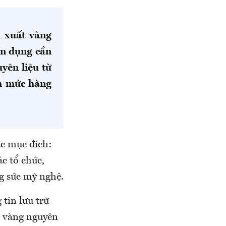
 xuất vàng
tín dụng cần
yên liệu từ
ạn mức hàng
ác mục đích:
c tổ chức,
g sức mỹ nghệ.
tin lưu trữ
n vàng nguyên