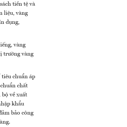
ách tiền tệ và
 liệu, vàng
ín dụng,
iếng, vàng
ị trường vàng
 tiêu chuẩn áp
 chuẩn chất
 bộ về xuất
 nhập khẩu
, đảm bảo công
hàng.