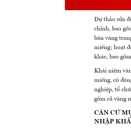
Dự thảo sửa đ
chỉnh, bao gồ
bán vàng tran
miếng; hoạt đ
khác, bao gồm
Khái niệm vàn
miếng, có đóng
nghiệp, tổ ch
gồm cả vàng m
CĂN CỨ MỤ
NHẬP KHẨ