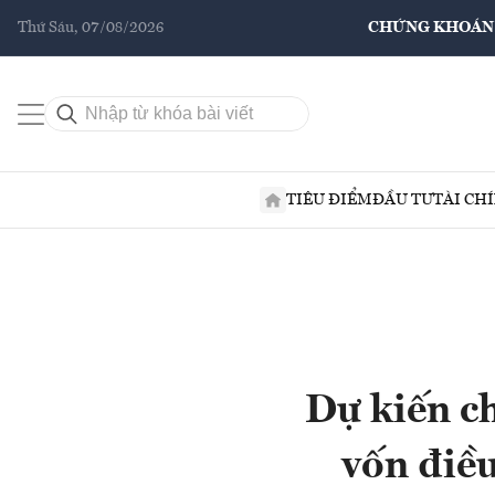
Thứ Sáu, 07/08/2026
CHỨNG KHOÁN
TIÊU ĐIỂM
ĐẦU TƯ
TÀI CH
Dự kiến c
vốn điều