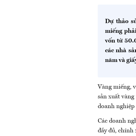
Dự thảo s
miếng phải 
vốn từ 50.
các nhà sả
năm và giấ
Vàng miếng, v
sản xuất vàng 
doanh nghiệp 
Các doanh nghi
đầy đủ, chính