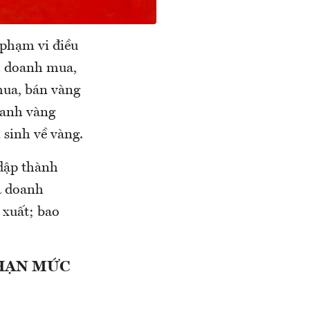
 phạm vi điều
nh doanh mua,
mua, bán vàng
oanh vàng
 sinh về vàng.
dập thành
ủa doanh
 xuất; bao
 HẠN MỨC