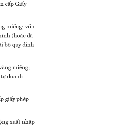
ện cấp Giấy
ng miếng; vốn
chính (hoặc đã
ội bộ quy định
 vàng miếng;
g tự doanh
p giấy phép
động xuất nhập