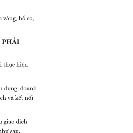
 vàng, hồ sơ,
 PHẢI
i thực hiện
ín dụng, doanh
ịch và kết nối
u giao dịch
như sau.