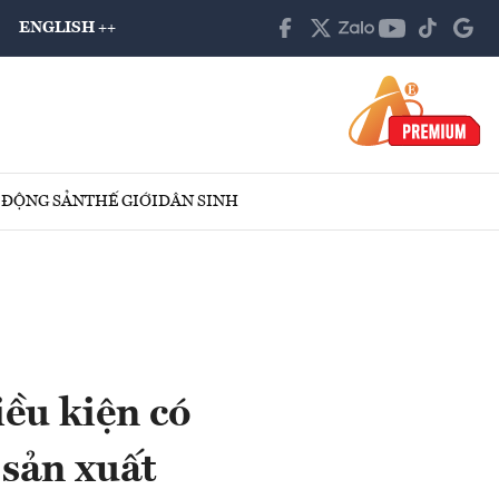
ENGLISH ++
 ĐỘNG SẢN
THẾ GIỚI
DÂN SINH
ều kiện có
 sản xuất