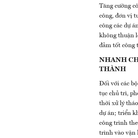
Tăng cường côn
công, đơn vị t
công các dự án
không thuận lợ
đảm tốt công t
NHANH CH
THÀNH
Đối với các b
tục chủ trì, p
thời xử lý th
dự án; triển k
công trình th
trình vào vận