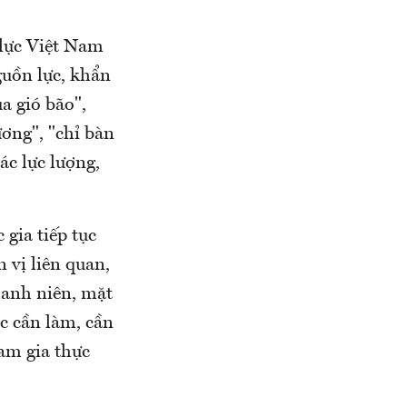
lực Việt Nam
guồn lực, khẩn
a gió bão",
ương", "chỉ bàn
ác lực lượng,
gia tiếp tục
 vị liên quan,
hanh niên, mặt
ệc cần làm, cần
ham gia thực