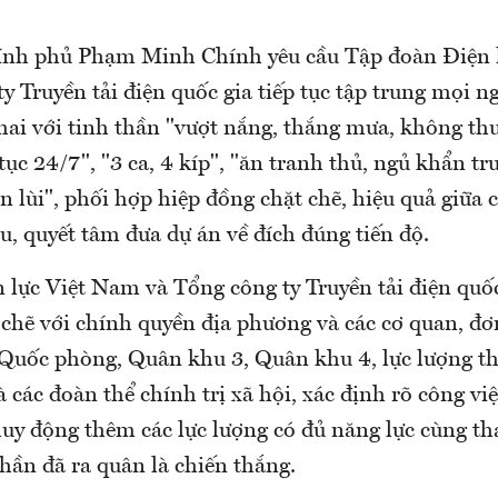
ính phủ Phạm Minh Chính yêu cầu Tập đoàn Điện 
y Truyền tải điện quốc gia tiếp tục tập trung mọi n
hai với tinh thần "vượt nắng, thắng mưa, không thu
 tục 24/7", "3 ca, 4 kíp", "ăn tranh thủ, ngủ khẩn tr
 lùi", phối hợp hiệp đồng chặt chẽ, hiệu quả giữa c
u, quyết tâm đưa dự án về đích đúng tiến độ.
lực Việt Nam và Tổng công ty Truyền tải điện quốc 
chẽ với chính quyền địa phương và các cơ quan, đơn
ộ Quốc phòng, Quân khu 3, Quân khu 4, lực lượng t
à các đoàn thể chính trị xã hội, xác định rõ công vi
huy động thêm các lực lượng có đủ năng lực cùng t
thần đã ra quân là chiến thắng.