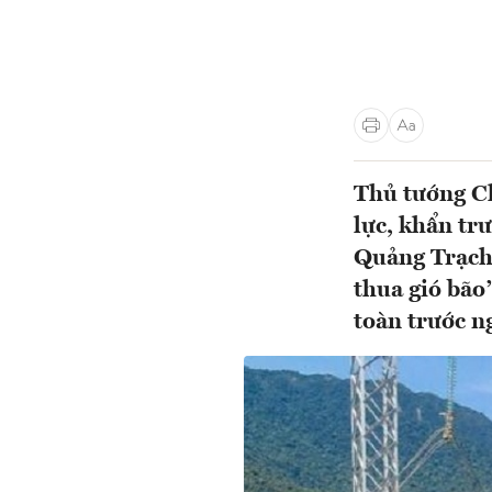
Thủ tướng C
lực, khẩn tr
Quảng Trạch 
thua gió bão
toàn trước n