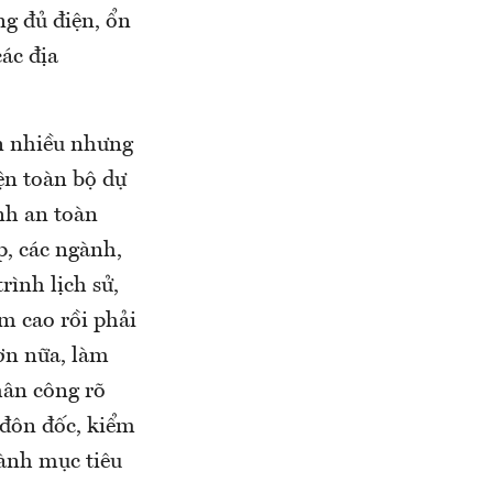
g đủ điện, ổn
ác địa
òn nhiều nhưng
ện toàn bộ dự
nh an toàn
p, các ngành,
rình lịch sử,
m cao rồi phải
hơn nữa, làm
hân công rõ
ó đôn đốc, kiểm
hành mục tiêu