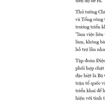
tiến độ đề ra.
Thủ tướng Ch
và Tổng công t
trương triển k
"làm việc liên
làm, không bàn
hỗ trợ lẫn nha
Tập đoàn Điện 
phối hợp chặt 
đặc biệt là B
trận tổ quốc v
triển khai để 
hiện với tinh 