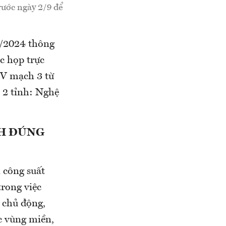
rước ngày 2/9 để
8/2024 thông
c họp trực
kV mạch 3 từ
 2 tỉnh: Nghệ
CH ĐÚNG
 công suất
trong việc
m chủ động,
ác vùng miền,