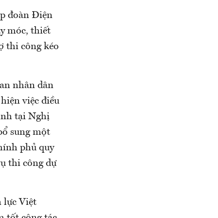
ập đoàn Điện
y móc, thiết
ợ thi công kéo
ban nhân dân
hiện việc điều
ịnh tại Nghị
bổ sung một
hính phủ quy
ụ thi công dự
lực Việt