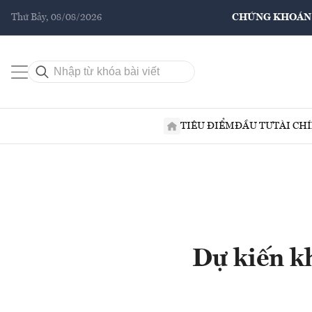
Thứ Bảy, 08/08/2026
CHỨNG KHOÁN
TIÊU ĐIỂM
ĐẦU TƯ
TÀI CH
Dự kiến k