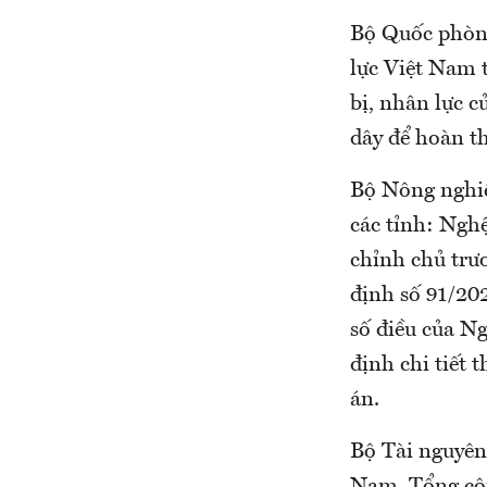
Bộ Quốc phòng
lực Việt Nam t
bị, nhân lực c
dây để hoàn t
Bộ Nông nghiệ
các tỉnh: Ngh
chỉnh chủ trư
định số 91/20
số điều của N
định chi tiết 
án.
Bộ Tài nguyên