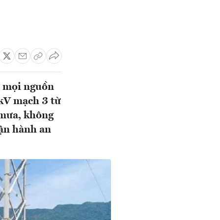
g mọi nguồn
 kV mạch 3 từ
 mưa, không
vận hành an