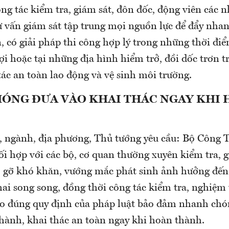
g tác kiểm tra, giám sát, đôn đốc, động viên các n
ư vấn giám sát tập trung mọi nguồn lực để đẩy nhan
, có giải pháp thi công hợp lý trong những thời điể
i hoặc tại những địa hình hiểm trở, đồi dốc trơn t
ác an toàn lao động và vệ sinh môi trường.
ÓNG ĐƯA VÀO KHAI THÁC NGAY KHI
ộ, ngành, địa phương, Thủ tướng yêu cầu: Bộ Công 
hối hợp với các bộ, cơ quan thường xuyên kiểm tra, g
áo gỡ khó khăn, vướng mắc phát sinh ảnh hưởng đến 
hai song song, đồng thời công tác kiểm tra, nghiệm
eo đúng quy định của pháp luật bảo đảm nhanh chó
 hành, khai thác an toàn ngay khi hoàn thành.