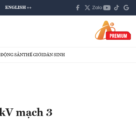
ENGLISH ++
 ĐỘNG SẢN
THẾ GIỚI
DÂN SINH
 kV mạch 3