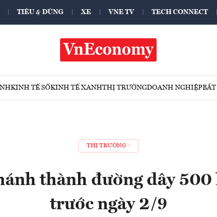
TIÊU & DÙNG
XE
VNE TV
TECH CONNECT
ÍNH
KINH TẾ SỐ
KINH TẾ XANH
THỊ TRƯỜNG
DOANH NGHIỆP
BẤT
THỊ TRƯỜNG
hánh thành đường dây 500
trước ngày 2/9