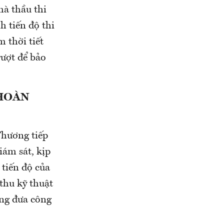
hà thầu thi
h tiến độ thi
m thời tiết
rượt để bảo
 HOÀN
Thương tiếp
iám sát, kịp
tiến độ của
 thu kỹ thuật
ng đưa công