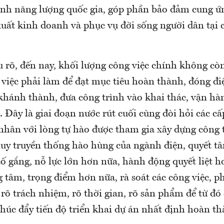
nh năng lượng quốc gia, góp phần bảo đảm cung ứn
uất kinh doanh và phục vụ đời sống người dân tại c
 rõ, đến nay, khối lượng công việc chính không c
 việc phải làm để đạt mục tiêu hoàn thành, đóng đi
 khánh thành, đưa công trình vào khai thác, vận hà
. Đây là giai đoạn nước rút cuối cùng đòi hỏi các cấ
 nhân với lòng tự hào được tham gia xây dựng công t
huy truyền thống hào hùng của ngành điện, quyết tâ
ố gắng, nỗ lực lớn hơn nữa, hành động quyết liệt 
g tâm, trọng điểm hơn nữa, rà soát các công việc, p
, rõ trách nhiệm, rõ thời gian, rõ sản phẩm để từ đ
 thúc đẩy tiến độ triển khai dự án nhất định hoàn t