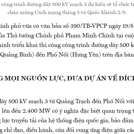
công trình đường dây 500 kV mạch 3 dự kiến sẽ tổ chức t
chào mừng Cách mạng tháng 8 và Quốc khánh 2/9.
ính phủ vừa có văn bản số 390/TB-VPCP ngày 19/
của Thủ tướng Chính phủ Phạm Minh Chính tại cuộ
hình triển khai thi công công trình đường dây 500 
Quảng Bình) đến Phố Nối (Hưng Yên) trên địa bàn
G MỌI NGUỒN LỰC, ĐƯA DỰ ÁN VỀ ĐÍ
ây 500 kV mạch 3 từ Quảng Trạch đến Phố Nối với
n lên đến 2.400 MW có ý nghĩa đặc biệt quan trọng 
lực truyền tải của hệ thống điện quốc gia, bảo đả
g chỉ đạo, điều hành, cân đối cung ứng điện giữa c