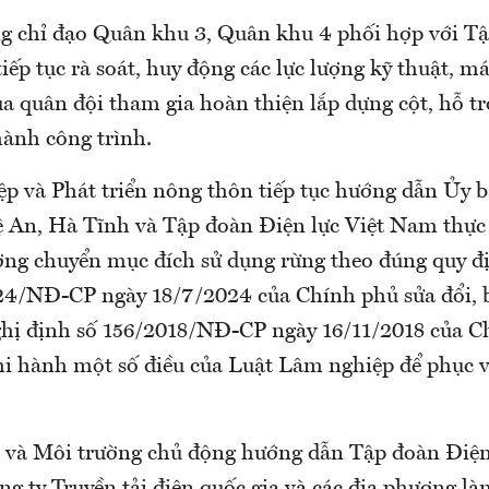
 chỉ đạo Quân khu 3, Quân khu 4 phối hợp với T
iếp tục rà soát, huy động các lực lượng kỹ thuật, má
ủa quân đội tham gia hoàn thiện lắp dựng cột, hỗ tr
hành công trình.
p và Phát triển nông thôn tiếp tục hướng dẫn Ủy 
ệ An, Hà Tĩnh và Tập đoàn Điện lực Việt Nam thực 
ơng chuyển mục đích sử dụng rừng theo đúng quy đ
24/NĐ-CP ngày 18/7/2024 của Chính phủ sửa đổi, 
ghị định số 156/2018/NĐ-CP ngày 16/11/2018 của C
thi hành một số điều của Luật Lâm nghiệp để phục v
 và Môi trường chủ động hướng dẫn Tập đoàn Điện 