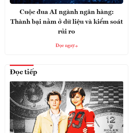
Cuộc đua AI ngành ngân hàng:
Thành bại nằm ở dữ liệu và kiểm soát
rủi ro
Đọc ngay
Đọc tiếp