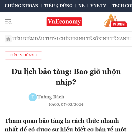
CHỨNG KHOÁN
TIÊU & DÙNG
XE
VNE TV
TECH CO
TIÊU ĐIỂM
ĐẦU TƯ
TÀI CHÍNH
KINH TẾ SỐ
KINH TẾ XANH
TIÊU & DÙNG
Du lịch bảo tàng: Bao giờ nhộn
nhịp?
Tường Bách
T
10:00, 07/02/2024
Tham quan bảo tàng là cách thức nhanh
nhất để có được sự hiểu biết cơ bản về một