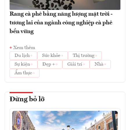
Rang cà phê bằng năng lượng mặt trời -
tương lai của ngành công nghiệp cà phê
bền vững
Xem thêm
Du lịch
Sức khỏe
Thị trường
Sự kiện
Đẹp +
Giải trí
Nhà
Ẩm thực
Đừng bỏ lỡ