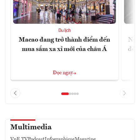
Du lịch
Macao đang trở thành điểm đến
Ngư
mua sắm xa xỉ mới của châu Á
đổi 
Đọc ngay
Multimedia
VnE TV
Podcast
Infographics
eMagazine