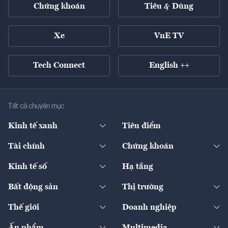
Chứng khoán
Tiêu & Dùng
Xe
VnE TV
Tech Connect
English ++
Tất cả chuyên mục
Kinh tế xanh
Tiêu điểm
Chuyển động xanh
Tài chính
Chứng khoán
Pháp lý
Ngân hàng
Doanh nghiệp niêm yết
Kinh tế số
Hạ tầng
Thương hiệu xanh
Thị trường vốn
Thị trường
Sản phẩm - Thị trường
Bất động sản
Thị trường
Diễn đàn
Thuế
Đầu tư
Tài sản số
Chính sách
Xuất nhập khẩu
Thế giới
Doanh nghiệp
Bảo hiểm
Quốc tế
Dịch vụ số
Thị trường
Khung pháp lý
Kinh tế
Chuyển động
Ấn phẩm
Multimedia