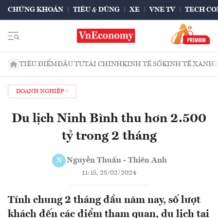
CHỨNG KHOÁN
TIÊU & DÙNG
XE
VNE TV
TECH CO
TIÊU ĐIỂM
ĐẦU TƯ
TÀI CHÍNH
KINH TẾ SỐ
KINH TẾ XANH
DOANH NGHIỆP
Du lịch Ninh Bình thu hơn 2.500
tỷ trong 2 tháng
Nguyễn Thuấn - Thiên Anh
N
11:18, 28/02/2024
Tính chung 2 tháng đầu năm nay, số lượt
khách đến các điểm tham quan, du lịch tại