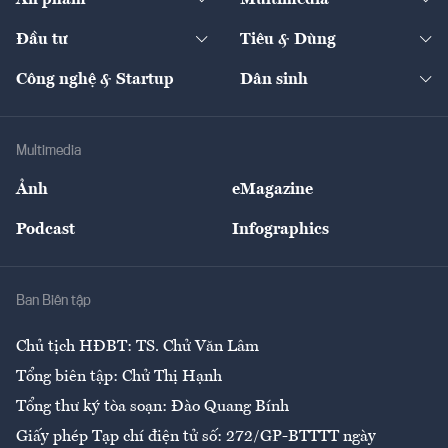
Khung pháp lý
Start-up
Dự án
Công nghiệp
Chuyển động 24h
Đối thoại
The Guide
Video
Đầu tư
Tiêu & Dùng
Quản trị số
Cafe BĐS
Thị trường
Kinh doanh
Kết nối
Tạp chí kinh tế Việt Nam
eMagazine
Nhà đầu tư
Du lịch
Công nghệ & Startup
Dân sinh
Tư vấn
Nông sản
Doanh nhân
Tư vấn Tiêu & Dùng
Infographics
Hạ tầng
Sức khỏe
Khung pháp lý
Doanh nghiệp
Địa phương
Thị trường
Bảo hiểm
Multimedia
Sự kiện
Nhân lực
Ảnh
eMagazine
Đẹp +
An sinh
Podcast
Infographics
Giải trí
Y tế
Nhà
Ban Biên tập
Ẩm thực
Chủ tịch HĐBT: TS. Chử Văn Lâm
Tổng biên tập: Chử Thị Hạnh
Tổng thư ký tòa soạn: Đào Quang Bính
Giấy phép Tạp chí điện tử số: 272/GP-BTTTT ngày