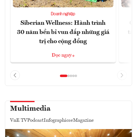
Doanh nghiệp
Siberian Wellness: Hành trình
Gi
30 năm bền bỉ vun đắp những giá
tăn
trị cho cộng đồng
Đọc ngay
Multimedia
VnE TV
Podcast
Infographics
eMagazine