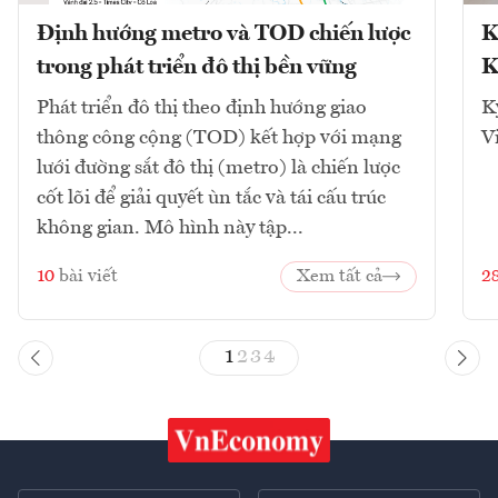
Định hướng metro và TOD chiến lược
K
trong phát triển đô thị bền vững
K
Phát triển đô thị theo định hướng giao
K
thông công cộng (TOD) kết hợp với mạng
V
lưới đường sắt đô thị (metro) là chiến lược
cốt lõi để giải quyết ùn tắc và tái cấu trúc
không gian. Mô hình này tập...
10
bài viết
Xem tất cả
2
1
2
3
4