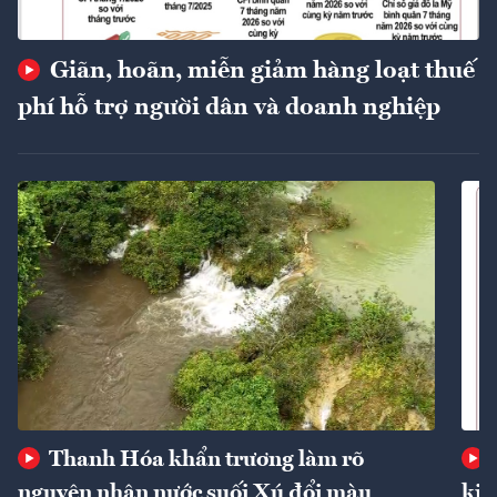
Giãn, hoãn, miễn giảm hàng loạt thuế
phí hỗ trợ người dân và doanh nghiệp
Thanh Hóa khẩn trương làm rõ
nguyên nhân nước suối Xú đổi màu
kin