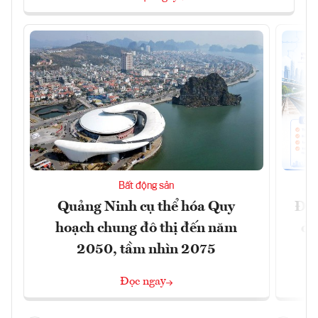
Bất động sản
Quảng Ninh cụ thể hóa Quy
Đồn
hoạch chung đô thị đến năm
dự
2050, tầm nhìn 2075
Đọc ngay