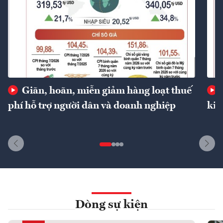
Giãn, hoãn, miễn giảm hàng loạt thuế
phí hỗ trợ người dân và doanh nghiệp
kin
Dòng sự kiện