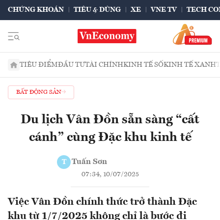
CHỨNG KHOÁN
TIÊU & DÙNG
XE
VNE TV
TECH CO
TIÊU ĐIỂM
ĐẦU TƯ
TÀI CHÍNH
KINH TẾ SỐ
KINH TẾ XANH
BẤT ĐỘNG SẢN
Du lịch Vân Đồn sẵn sàng “cất
cánh” cùng Đặc khu kinh tế
Tuấn Sơn
T
07:34, 10/07/2025
Việc Vân Đồn chính thức trở thành Đặc
khu từ 1/7/2025 không chỉ là bước đi