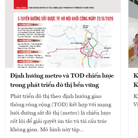
Định hướng metro và TOD chiến lược
K
trong phát triển đô thị bền vững
K
Phát triển đô thị theo định hướng giao
K
thông công cộng (TOD) kết hợp với mạng
V
lưới đường sắt đô thị (metro) là chiến lược
cốt lõi để giải quyết ùn tắc và tái cấu trúc
không gian. Mô hình này tập...