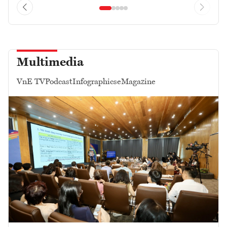
Multimedia
VnE TV
Podcast
Infographics
eMagazine