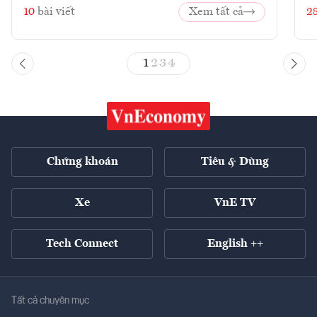
10
bài viết
Xem tất cả
2
1
2
3
4
Chứng khoán
Tiêu & Dùng
Xe
VnE TV
Tech Connect
English ++
Tất cả chuyên mục