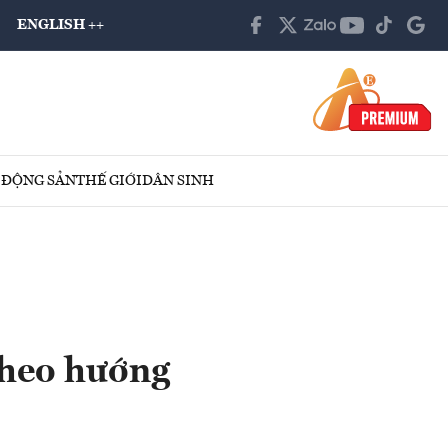
ENGLISH ++
 ĐỘNG SẢN
THẾ GIỚI
DÂN SINH
theo hướng