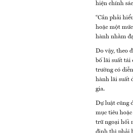
hiện chính sác
“Cần phải hiểu
hoặc một mức l
hành nhằm đạt 
Do vậy, theo 
bố lãi suất tá
trường có diễ
hành lãi suất 
gia.
Dự luật cũng 
mục tiêu hoặc
trữ ngoại hối
định thì phải