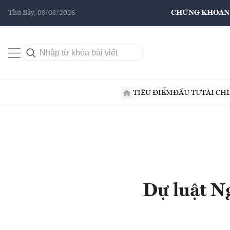
Thứ Bảy, 08/08/2026
CHỨNG KHOÁN
TIÊU ĐIỂM
ĐẦU TƯ
TÀI CH
Dự luật N