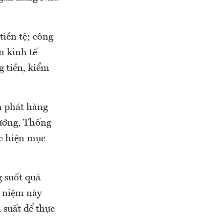
tiền tệ; công
n kinh tế
g tiền, kiểm
m phát hàng
tướng, Thống
c hiện mục
g suốt quá
i niệm này
 suất để thực