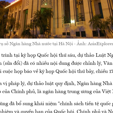
rụ sở Ngân hàng Nhà nước tại Hà Nội - Ảnh: AsiaExplorer
o trình tại kỳ họp Quốc hội thứ sáu, dự thảo Luật 
 (sửa đổi) đã có nhiều nội dung được chỉnh lý, Vă
ại cuộc họp báo về kỳ họp Quốc hội thứ bảy, chiều 1
a vị pháp lý, dự thảo luật quy định, Ngân hàng Nhà
 của Chính phủ, là ngân hàng trung ương của Việt
ũng đã bổ sung khái niệm “chính sách tiền tệ quốc 
 nhiệm và quyền hạn của Quốc hội, Chính phủ và 