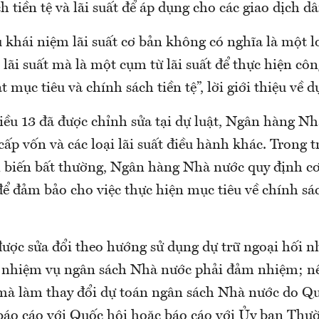
h tiền tệ và lãi suất để áp dụng cho các giao dịch dâ
 khái niệm lãi suất cơ bản không có nghĩa là một lo
ãi suất mà là một cụm từ lãi suất để thực hiện côn
mục tiêu và chính sách tiền tệ”, lời giới thiệu về dự
điều 13 đã được chỉnh sửa tại dự luật, Ngân hàng N
i cấp vốn và các loại lãi suất điều hành khác. Trong 
n biến bất thường, Ngân hàng Nhà nước quy định cơ
để đảm bảo cho việc thực hiện mục tiêu về chính sác
được sửa đổi theo hướng sử dụng dự trữ ngoại hối
 nhiệm vụ ngân sách Nhà nước phải đảm nhiệm; n
 mà làm thay đổi dự toán ngân sách Nhà nước do Qu
 báo cáo với Quốc hội hoặc báo cáo với Ủy ban Th