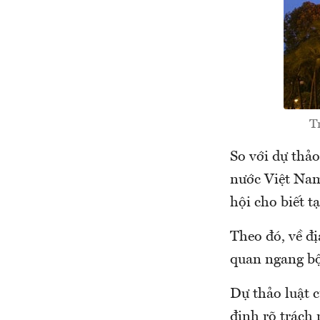
T
So với dự thả
nước Việt Nam
hội cho biết t
Theo đó, về đị
quan ngang bộ
Dự thảo luật c
định rõ trách