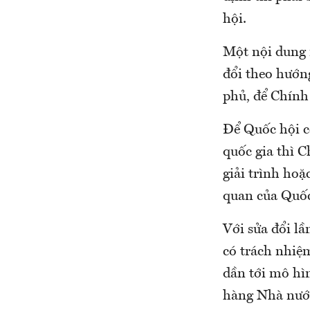
hội.
Một nội dung n
đổi theo hướn
phủ, để Chính
Để Quốc hội có
quốc gia thì 
giải trình ho
quan của Quốc 
Với sửa đổi l
có trách nhiệm
dần tới mô hì
hàng Nhà nước