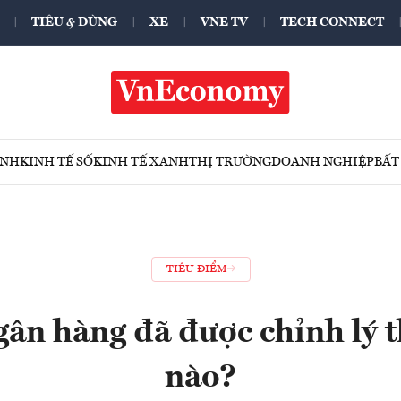
TIÊU & DÙNG
XE
VNE TV
TECH CONNECT
ÍNH
KINH TẾ SỐ
KINH TẾ XANH
THỊ TRƯỜNG
DOANH NGHIỆP
BẤT
TIÊU ĐIỂM
gân hàng đã được chỉnh lý 
nào?