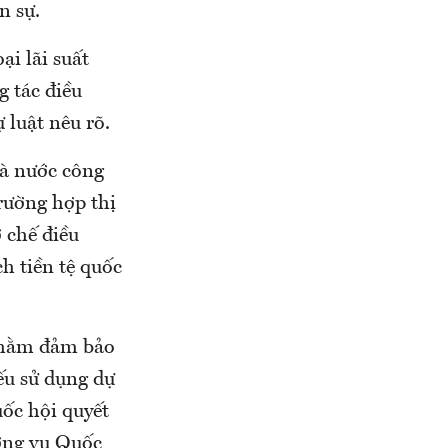
n sự.
ại lãi suất
g tác điều
 luật nêu rõ.
hà nước công
trường hợp thị
 chế điều
h tiền tệ quốc
 nhằm đảm bảo
ếu sử dụng dự
ốc hội quyết
ường vụ Quốc