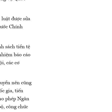
 luật được sửa
rước Chính
h sách tiền tệ
nhiệm báo cáo
i, các cơ
quyền nên cũng
c gia, tiến
cho phép Ngân
bộ, công chức