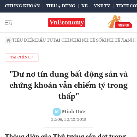
CHỨNG KHOÁN
TIÊU & DÙNG
XE
VNE TV
TECH CO
TIÊU ĐIỂM
ĐẦU TƯ
TÀI CHÍNH
KINH TẾ SỐ
KINH TẾ XANH
TÀI CHÍNH
"Dư nợ tín dụng bất động sản và
chứng khoán vẫn chiếm tỷ trọng
thấp"
Minh Đức
M
22:06, 22/10/2018
Thông điệp của Thủ tướng cần đặt trong