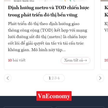
Định hướng metro và TOD chiến lược
K
trong phát triển đô thị bền vững
K
Phát triển đô thị theo định hướng giao
K
thông công cộng (TOD) kết hợp với mạng
V
lưới đường sắt đô thị (metro) là chiến lược
cốt lõi để giải quyết ùn tắc và tái cấu trúc
không gian. Mô hình này tập...
10
bài viết
Xem tất cả
2
1
2
3
4