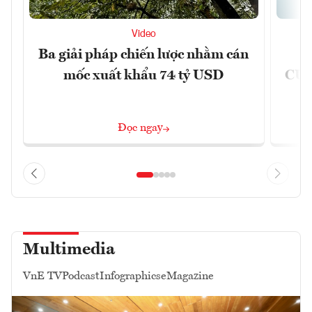
Video
Ba giải pháp chiến lược nhằm cán
Ứ
mốc xuất khẩu 74 tỷ USD
CUB
Đọc ngay
Multimedia
VnE TV
Podcast
Infographics
eMagazine