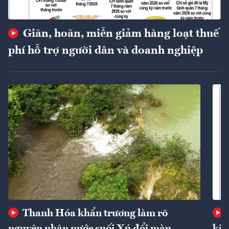
Giãn, hoãn, miễn giảm hàng loạt thuế
phí hỗ trợ người dân và doanh nghiệp
Thanh Hóa khẩn trương làm rõ
nguyên nhân nước suối Xú đổi màu
kin