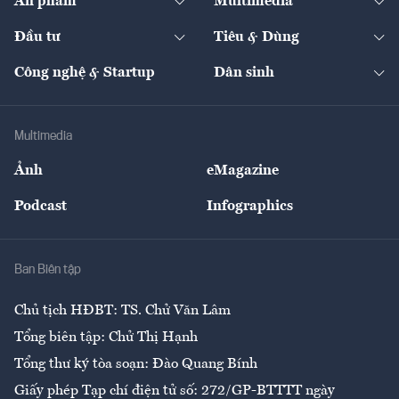
Ấn phẩm
Multimedia
Khung pháp lý
Start-up
Dự án
Công nghiệp
Chuyển động 24h
Đối thoại
The Guide
Video
Đầu tư
Tiêu & Dùng
Quản trị số
Cafe BĐS
Thị trường
Kinh doanh
Kết nối
Tạp chí kinh tế Việt Nam
eMagazine
Nhà đầu tư
Du lịch
Công nghệ & Startup
Dân sinh
Tư vấn
Nông sản
Doanh nhân
Tư vấn Tiêu & Dùng
Infographics
Hạ tầng
Sức khỏe
Khung pháp lý
Doanh nghiệp
Địa phương
Thị trường
Bảo hiểm
Multimedia
Sự kiện
Nhân lực
Ảnh
eMagazine
Đẹp +
An sinh
Podcast
Infographics
Giải trí
Y tế
Nhà
Ban Biên tập
Ẩm thực
Chủ tịch HĐBT: TS. Chử Văn Lâm
Tổng biên tập: Chử Thị Hạnh
Tổng thư ký tòa soạn: Đào Quang Bính
Giấy phép Tạp chí điện tử số: 272/GP-BTTTT ngày