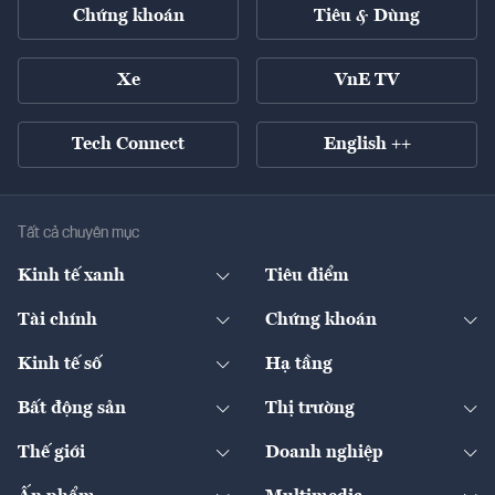
Chứng khoán
Tiêu & Dùng
Xe
VnE TV
Tech Connect
English ++
Tất cả chuyên mục
Kinh tế xanh
Tiêu điểm
Chuyển động xanh
Tài chính
Chứng khoán
Pháp lý
Ngân hàng
Doanh nghiệp niêm yết
Kinh tế số
Hạ tầng
Thương hiệu xanh
Thị trường vốn
Thị trường
Sản phẩm - Thị trường
Bất động sản
Thị trường
Diễn đàn
Thuế
Đầu tư
Tài sản số
Chính sách
Xuất nhập khẩu
Thế giới
Doanh nghiệp
Bảo hiểm
Quốc tế
Dịch vụ số
Thị trường
Khung pháp lý
Kinh tế
Chuyển động