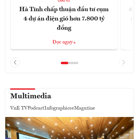
Đầu tư
Hà Tĩnh chấp thuận đầu tư cụm
41 
4 dự án điện gió hơn 7.800 tỷ
đồ
đồng
Đọc ngay
Multimedia
VnE TV
Podcast
Infographics
eMagazine