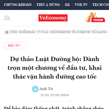
CHỨNG KHOÁN
TIÊU & DÙNG
XE
VNE TV
TECH CO
TIÊU ĐIỂM
ĐẦU TƯ
TÀI CHÍNH
KINH TẾ SỐ
KINH TẾ XANH
ĐẦU TƯ
Dự thảo Luật Đường bộ: Dành
trọn một chương về đầu tư, khai
thác vận hành đường cao tốc
Anh Tú
A
12:25, 22/05/2024
Để bảo đảm thống nhất, tránh chồng chéo,