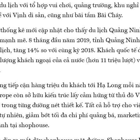
du lịch với tổ hợp vui chơi, quảng trường, khu ngh
ề với Vịnh di sản, cũng như bãi tắm Bãi Cháy.
thống kê mới cập nhật cho thấy du lịch Quảng Ni
 mạnh mẽ. 8 tháng đầu năm 2019, tỉnh Quảng Ninh 
lịch, tăng 14% so với cùng kỳ 2018. Khách quốc tế đ
 lượng khách ngoại của cả nước (hơn 11 triệu lượt) 
.
vàng tiếp cận hàng triệu du khách tới Hạ Long mỗi 
ope còn sở hữu kiến trúc lấy cảm hứng từ thủ đô V
 trong từng đường nét thiết kế. Tất cả hỗ trợ cho vi
tự nhiên, giảm bớt tối đa chi phí quảng bá, market
nh tại shophouse.