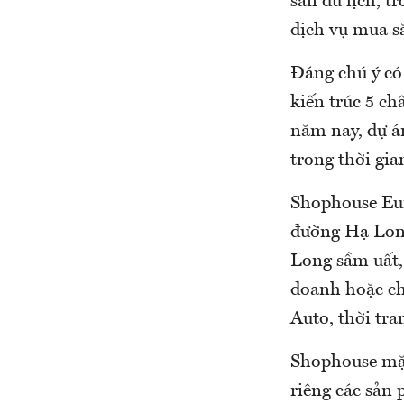
sản du lịch, 
dịch vụ mua sắ
Đáng chú ý có
kiến trúc 5 ch
năm nay, dự á
trong thời gia
Shophouse Eur
đường Hạ Long
Long sầm uất, 
doanh hoặc ch
Auto, thời tr
Shophouse mặt
riêng các sản