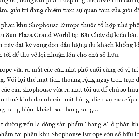
trong đó, dòng sản phẩm đáp ứng được các nhu cầu n
m, giải trí đang chiếm trọn sự quan tâm của giới đầ
 phân khu Shophouse Europe thuộc tổ hợp nhà ph
âu Sun Plaza Grand World tại Bãi Cháy dự kiến bàn 
n này đặt kỳ vọng đón đầu lượng du khách khổng l
n tới để thu về lợi nhuận lớn cho chủ sở hữu.
ope vừa ra mắt các căn nhà phố cuối cùng có vị tr
. Với lợi thế mặt tiền thoáng rộng ngay trên trục
các căn shophouse vừa ra mắt tối ưu để chủ sở hữu 
o thuê kinh doanh các mặt hàng, dịch vụ cao cấp 
ang hàng hiệu, khách sạn hạng sang…
 đường vốn là dòng sản phẩm "hạng A" ở phân kh
 phẩm tại phân khu Shophouse Europe còn sở hữu l