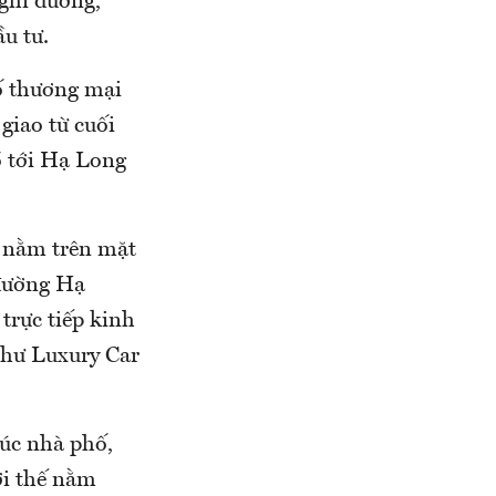
ghỉ dưỡng,
u tư.
ố thương mại
giao từ cuối
ồ tới Hạ Long
í nằm trên mặt
 đường Hạ
trực tiếp kinh
như Luxury Car
úc nhà phố,
ợi thế nằm