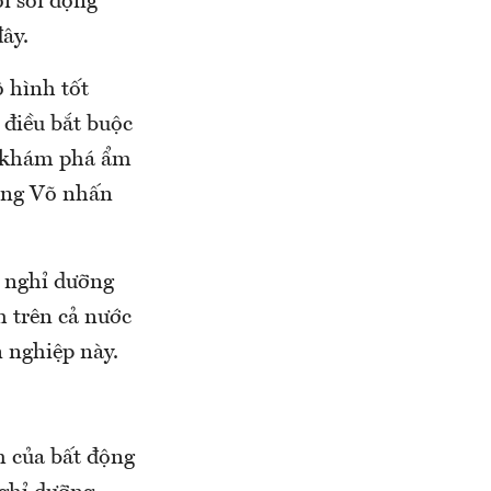
i sôi động
ây.
 hình tốt
 điều bắt buộc
, khám phá ẩm
ùng Võ nhấn
, nghỉ dưỡng
h trên cả nước
 nghiệp này.
m của bất động