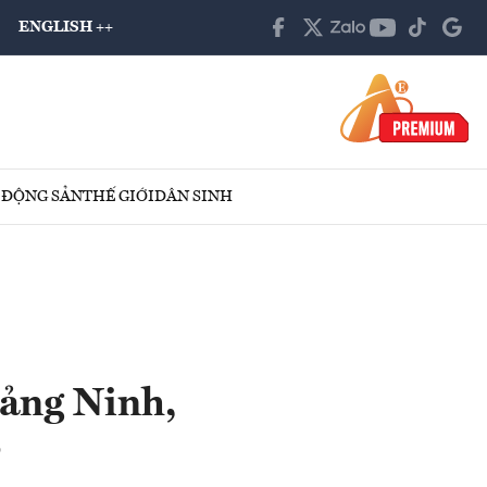
ENGLISH ++
 ĐỘNG SẢN
THẾ GIỚI
DÂN SINH
uảng Ninh,
?