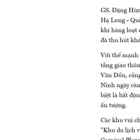
GS. Đặng Hùng
Hạ Long - Quả
khi hàng loạt
đà thu hút khá
Với thế mạnh v
tầng giao thô
Vân Đồn, cảng
Ninh ngày càn
biệt là bất độ
ấn tượng.
Các khu vui c
"Khu du lịch v