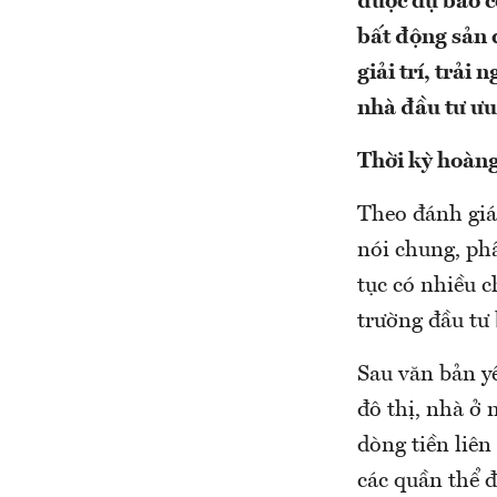
được dự báo c
bất động sản 
giải trí, trả
nhà đầu tư ưu 
Thời kỳ hoàng
Theo đánh giá
nói chung, phâ
tục có nhiều c
trường đầu tư
Sau văn bản y
đô thị, nhà ở
dòng tiền liên
các quần thể đ