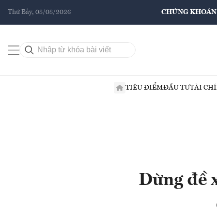
Thứ Bảy, 08/08/2026
CHỨNG KHOÁN
TIÊU ĐIỂM
ĐẦU TƯ
TÀI CH
Dừng đề x