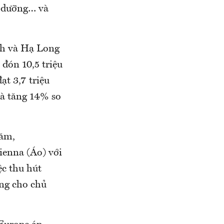
ỉ dưỡng… và
nh và Hạ Long
đón 10,5 triệu
ạt 3,7 triệu
và tăng 14% so
năm,
ienna (Áo) với
ệc thu hút
ing cho chủ