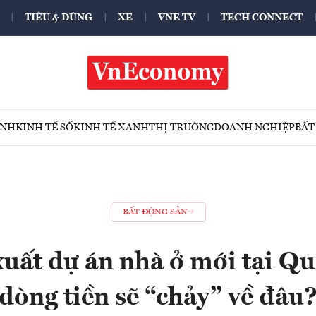
TIÊU & DÙNG
XE
VNE TV
TECH CONNECT
ÍNH
KINH TẾ SỐ
KINH TẾ XANH
THỊ TRƯỜNG
DOANH NGHIỆP
BẤT
BẤT ĐỘNG SẢN
uất dự án nhà ở mới tại Q
dòng tiền sẽ “chảy” về đâu