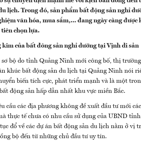
ó sự chuyển dịch mạnh mẽ với kịch bản dòng tiền t
du lịch. Trong đó, sản phẩm bất động sản nghỉ dư
i nghiệm văn hóa, mua sắm,... đang ngày càng được
tiên chọn lựa.
 kim của bất đông sản nghỉ dưỡng tại Vịnh di sản
 sơ bộ do tỉnh Quảng Ninh mới công bố, thị trường
n khúc bất động sản du lịch tại Quảng Ninh nói ri
huyển biến tích cực, phát triển mạnh và là một tro
 bất động sản hấp dẫn nhất khu vực miền Bắc.
êu cầu các địa phương không đề xuất đầu tư mới các
 mà thực tế chưa có nhu cầu sử dụng của UBND tỉn
 tục đổ về các dự án bất động sản du lịch nằm ở vị t
ồng bộ đến từ những chủ đầu tư uy tín.