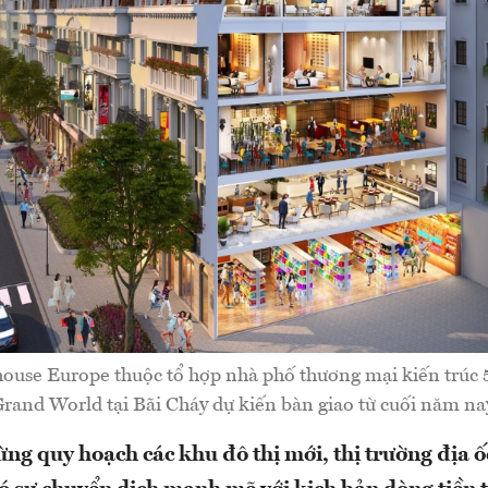
use Europe thuộc tổ hợp nhà phố thương mại kiến trúc 
rand World tại Bãi Cháy dự kiến bàn giao từ cuối năm na
ừng quy hoạch các khu đô thị mới, thị trường địa