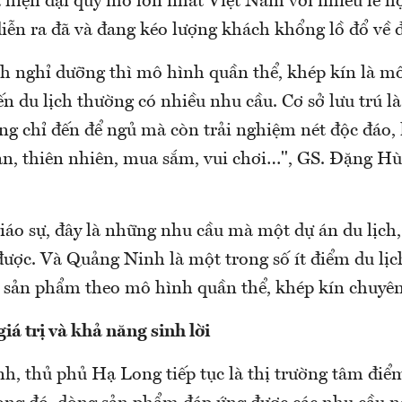
 hiện đại quy mô lớn nhất Việt Nam với nhiều lễ hộ
diễn ra đã và đang kéo lượng khách khổng lồ đổ về đ
ch nghỉ dưỡng thì mô hình quần thể, khép kín là mô
n du lịch thường có nhiều nhu cầu. Cơ sở lưu trú là
g chỉ đến để ngủ mà còn trải nghiệm nét độc đáo
an, thiên nhiên, mua sắm, vui chơi…", GS. Đặng H
giáo sự, đây là những nhu cầu mà một dự án du lịch
được. Và Quảng Ninh là một trong số ít điểm du lịc
 sản phẩm theo mô hình quần thể, khép kín chuyên
giá trị và khả năng sinh lời
h, thủ phủ Hạ Long tiếp tục là thị trường tâm điể