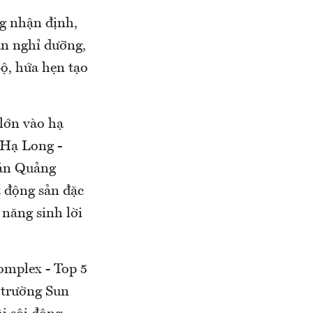
g nhận định,
ản nghỉ dưỡng,
ộ, hứa hẹn tạo
 lớn vào hạ
 Hạ Long -
sản Quảng
 động sản đặc
 năng sinh lời
omplex - Top 5
g trường Sun