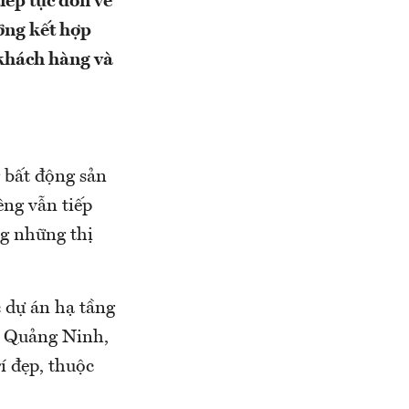
iếp tục dồn về
ỡng kết hợp
 khách hàng và
 bất động sản
êng vẫn tiếp
ng những thị
 dự án hạ tầng
h Quảng Ninh,
rí đẹp, thuộc