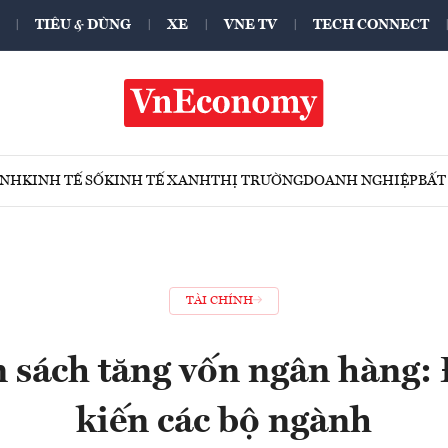
TIÊU & DÙNG
XE
VNE TV
TECH CONNECT
ÍNH
KINH TẾ SỐ
KINH TẾ XANH
THỊ TRƯỜNG
DOANH NGHIỆP
BẤT
TÀI CHÍNH
 sách tăng vốn ngân hàng: 
kiến các bộ ngành