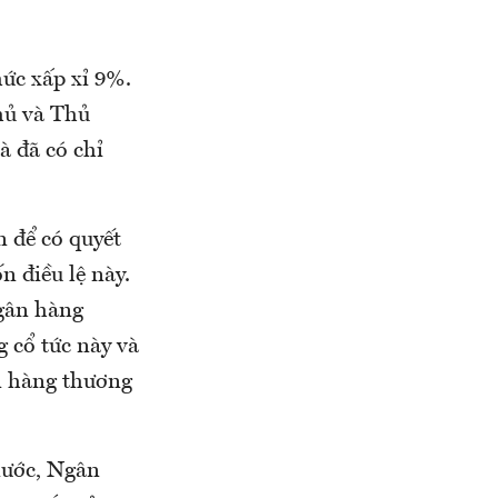
ức xấp xỉ 9%.
hủ và Thủ
à đã có chỉ
n để có quyết
 điều lệ này.
ngân hàng
 cổ tức này và
n hàng thương
nước, Ngân