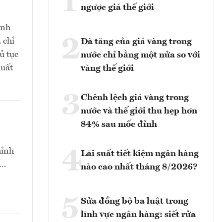
1
ngược giá thế giới
ịnh
2
 chỉ
Đà tăng của giá vàng trong
ủ tục
nước chỉ bằng một nửa so với
xuất
vàng thế giới
3
Chênh lệch giá vàng trong
nước và thế giới thu hẹp hơn
84% sau mốc đỉnh
4
hỉnh
Lãi suất tiết kiệm ngân hàng
t…
nào cao nhất tháng 8/2026?
5
Sửa đồng bộ ba luật trong
lĩnh vực ngân hàng: siết rửa