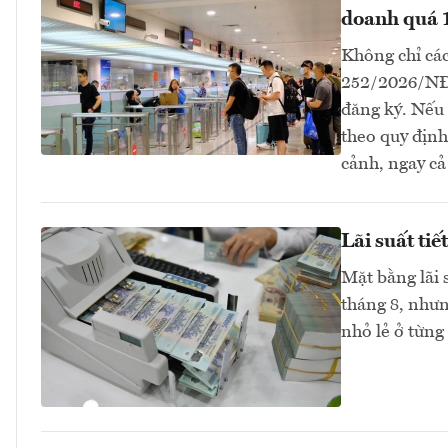
doanh quá 
Không chỉ các
252/2026/NĐ-
đăng ký. Nếu 
theo quy định
cảnh, ngay cả
Lãi suất ti
Mặt bằng lãi 
tháng 8, như
nhỏ lẻ ở từng