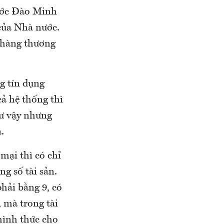
nước Đào Minh
của Nhà nước.
n hàng thương
g tín dụng
ả hệ thống thì
hư vậy nhưng
.
mại thì có chỉ
ng số tài sản.
phải bằng 9, có
, mà trong tài
 hình thức cho