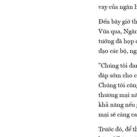
vay của ngân 
Đến bây giờ t
Vừa qua, Ngân
tướng đã họp 
đạo các bộ, n
"Chúng tôi đan
đáp sớm cho c
Chúng tôi cũn
thương mại nă
khả năng nếu 
mại sẽ càng ca
Trước đó, để 