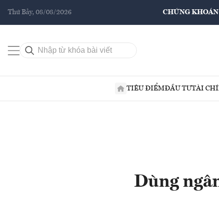
Thứ Bảy, 08/08/2026
CHỨNG KHOÁN
TIÊU ĐIỂM
ĐẦU TƯ
TÀI CH
Dùng ngân