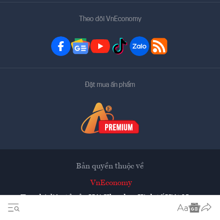
Theo dõi VnEconomy
Đặt mua ấn phẩm
Bản quyền thuộc về
VnEconomy
Tạp chí điện tử của Hội Khoa học Kinh tế Việt Nam
Mọi tin bài đăng lại từ website này phải có sự chấp thuận