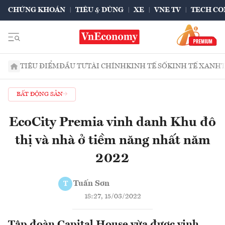
CHỨNG KHOÁN
TIÊU & DÙNG
XE
VNE TV
TECH CO
TIÊU ĐIỂM
ĐẦU TƯ
TÀI CHÍNH
KINH TẾ SỐ
KINH TẾ XANH
BẤT ĐỘNG SẢN
EcoCity Premia vinh danh Khu đô
thị và nhà ở tiềm năng nhất năm
2022
Tuấn Sơn
T
18:27, 15/03/2022
Tập đoàn Capital House vừa được vinh