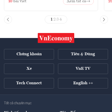
10
bài viết
Xem tất cả
2
1
2
3
4
Chứng khoán
Tiêu & Dùng
Xe
VnE TV
Tech Connect
English ++
Tất cả chuyên mục