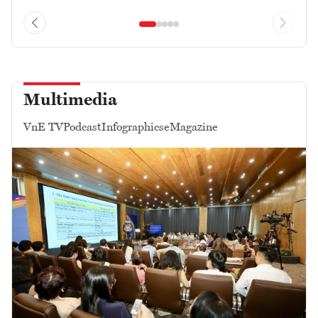
Multimedia
VnE TV
Podcast
Infographics
eMagazine