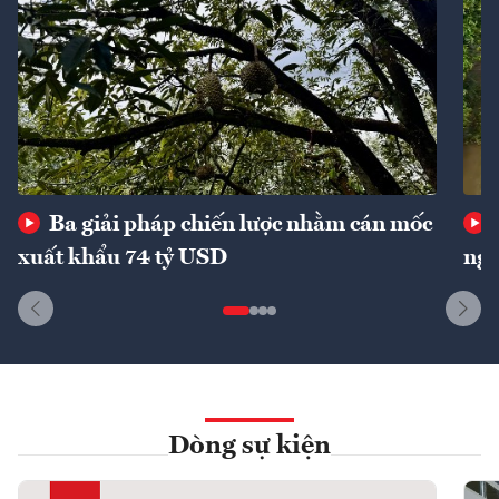
Ba giải pháp chiến lược nhằm cán mốc
xuất khẩu 74 tỷ USD
ngu
Dòng sự kiện