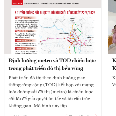
Định hướng metro và TOD chiến lược
K
trong phát triển đô thị bền vững
K
Phát triển đô thị theo định hướng giao
K
thông công cộng (TOD) kết hợp với mạng
V
lưới đường sắt đô thị (metro) là chiến lược
cốt lõi để giải quyết ùn tắc và tái cấu trúc
không gian. Mô hình này tập...