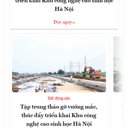
triển khai Khu công nghệ cao sinh học
Hà Nội
Đọc ngay
Bất động sản
Tập trung tháo gỡ vướng mắc,
Xâ
thúc đẩy triển khai Khu công
nâ
nghệ cao sinh học Hà Nội