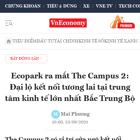
CHỨNG KHOÁN
TIÊU & DÙNG
XE
VNE TV
TECH CO
TIÊU ĐIỂM
ĐẦU TƯ
TÀI CHÍNH
KINH TẾ SỐ
KINH TẾ XANH
BẤT ĐỘNG SẢN
Ecopark ra mắt The Campus 2:
Đại lộ kết nối tương lai tại trung
tâm kinh tế lớn nhất Bắc Trung Bộ
Mai Phương
M
10:00, 23/09/2025
The Campus 2 có vị trí cửa ngõ kết nối