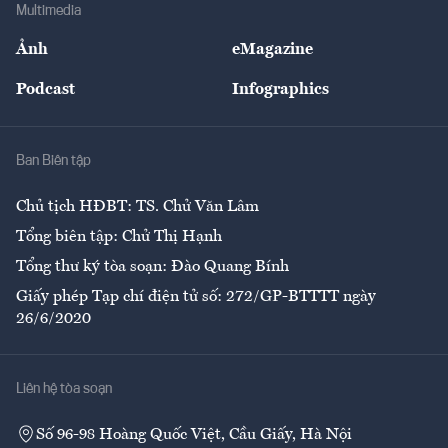
Bảo hiểm
Multimedia
Sự kiện
Nhân lực
Ảnh
eMagazine
Đẹp +
An sinh
Podcast
Infographics
Giải trí
Y tế
Nhà
Ban Biên tập
Ẩm thực
Chủ tịch HĐBT: TS. Chử Văn Lâm
Tổng biên tập: Chử Thị Hạnh
Tổng thư ký tòa soạn: Đào Quang Bính
Giấy phép Tạp chí điện tử số: 272/GP-BTTTT ngày
26/6/2020
Liên hệ tòa soạn
Số 96-98 Hoàng Quốc Việt, Cầu Giấy, Hà Nội