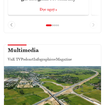
Đọc ngay
Multimedia
VnE TV
Podcast
Infographics
eMagazine