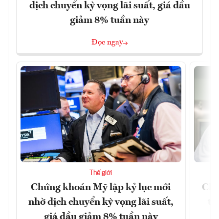
dịch chuyển kỳ vọng lãi suất, giá dầu
giảm 8% tuần này
Đọc ngay
Thế giới
Chứng khoán Mỹ lập kỷ lục mới
Chí
nhờ dịch chuyển kỳ vọng lãi suất,
tr
giá dầu giảm 8% tuần này