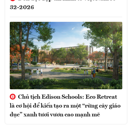
32-2026
Chủ tịch Edison Schools: Eco Retreat
là cơ hội để kiến tạo ra một “rừng cây giáo
dục” xanh tươi vươn cao mạnh mẽ