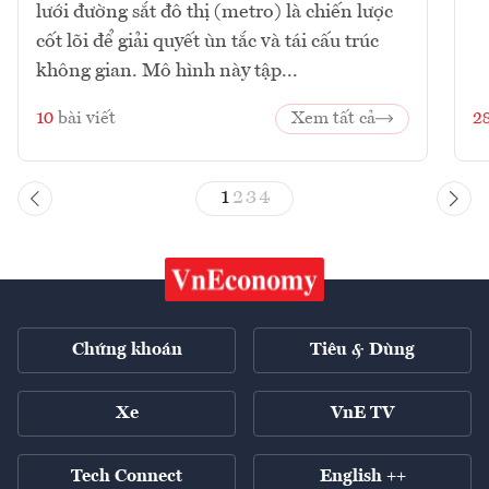
lưới đường sắt đô thị (metro) là chiến lược
cốt lõi để giải quyết ùn tắc và tái cấu trúc
không gian. Mô hình này tập...
10
bài viết
Xem tất cả
2
1
2
3
4
Chứng khoán
Tiêu & Dùng
Xe
VnE TV
Tech Connect
English ++