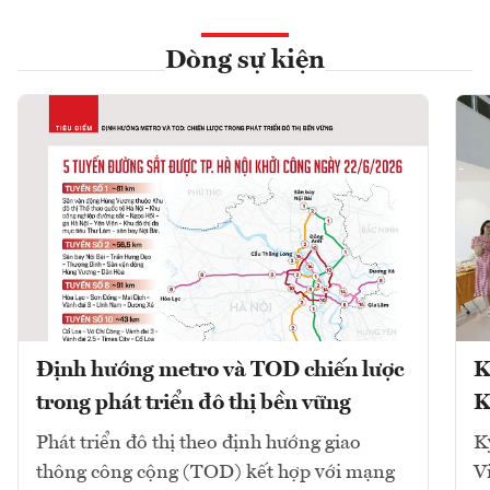
Dòng sự kiện
Định hướng metro và TOD chiến lược
K
trong phát triển đô thị bền vững
K
Phát triển đô thị theo định hướng giao
K
thông công cộng (TOD) kết hợp với mạng
V