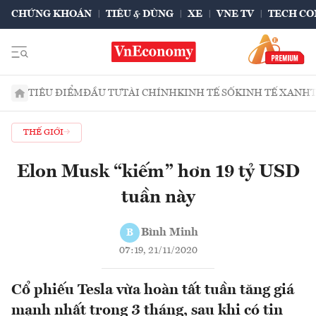
CHỨNG KHOÁN
TIÊU & DÙNG
XE
VNE TV
TECH CO
TIÊU ĐIỂM
ĐẦU TƯ
TÀI CHÍNH
KINH TẾ SỐ
KINH TẾ XANH
THẾ GIỚI
Elon Musk “kiếm” hơn 19 tỷ USD
tuần này
Bình Minh
B
07:19, 21/11/2020
Cổ phiếu Tesla vừa hoàn tất tuần tăng giá
mạnh nhất trong 3 tháng, sau khi có tin