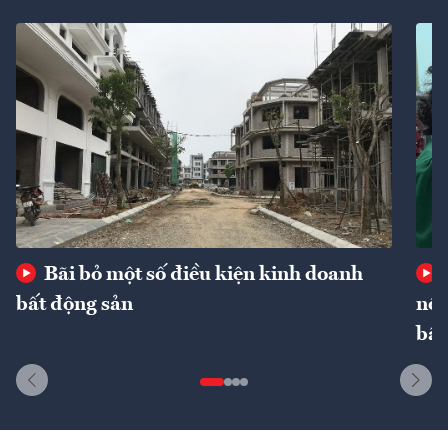
Bãi bỏ một số điều kiện kinh doanh
bất động sản
nôn
bất