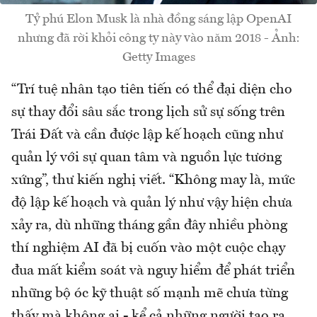
Tỷ phú Elon Musk là nhà đồng sáng lập OpenAI
nhưng đã rời khỏi công ty này vào năm 2018 - Ảnh:
Getty Images
“Trí tuệ nhân tạo tiên tiến có thể đại diện cho
sự thay đổi sâu sắc trong lịch sử sự sống trên
Trái Đất và cần được lập kế hoạch cũng như
quản lý với sự quan tâm và nguồn lực tương
xứng”, thư kiến nghị viết. “Không may là, mức
độ lập kế hoạch và quản lý như vậy hiện chưa
xảy ra, dù những tháng gần đây nhiều phòng
thí nghiệm AI đã bị cuốn vào một cuộc chạy
đua mất kiểm soát và nguy hiểm để phát triển
những bộ óc kỹ thuật số mạnh mẽ chưa từng
thấy mà không ai - kể cả những người tạo ra