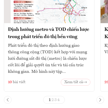
Định hướng metro và TOD chiến lược
K
trong phát triển đô thị bền vững
K
Phát triển đô thị theo định hướng giao
K
thông công cộng (TOD) kết hợp với mạng
V
lưới đường sắt đô thị (metro) là chiến lược
cốt lõi để giải quyết ùn tắc và tái cấu trúc
không gian. Mô hình này tập...
10
bài viết
Xem tất cả
2
1
2
3
4