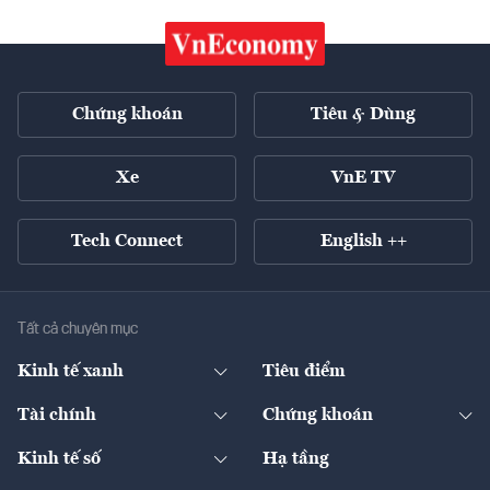
Chứng khoán
Tiêu & Dùng
Xe
VnE TV
Tech Connect
English ++
Tất cả chuyên mục
Kinh tế xanh
Tiêu điểm
Chuyển động xanh
Tài chính
Chứng khoán
Pháp lý
Ngân hàng
Doanh nghiệp niêm yết
Kinh tế số
Hạ tầng
Thương hiệu xanh
Thị trường vốn
Thị trường