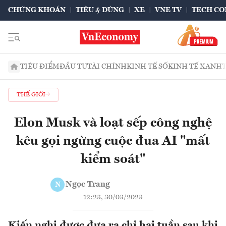
CHỨNG KHOÁN
TIÊU & DÙNG
XE
VNE TV
TECH CO
TIÊU ĐIỂM
ĐẦU TƯ
TÀI CHÍNH
KINH TẾ SỐ
KINH TẾ XANH
THẾ GIỚI
Elon Musk và loạt sếp công nghệ
kêu gọi ngừng cuộc đua AI "mất
kiểm soát"
Ngọc Trang
N
12:23, 30/03/2023
Kiến nghị được đưa ra chỉ hai tuần sau khi